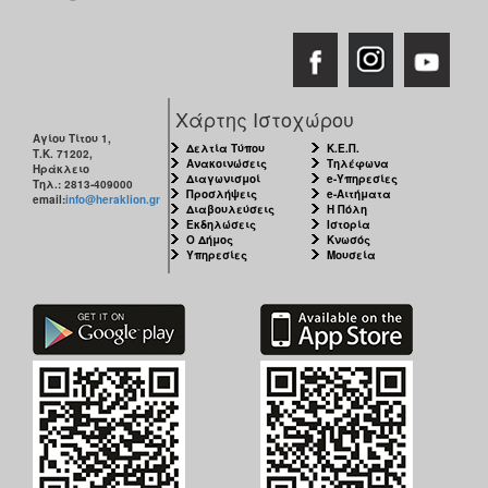
Χάρτης Ιστοχώρου
Αγίου Τίτου 1,
Δελτία Τύπου
Κ.Ε.Π.
Τ.Κ. 71202,
Ανακοινώσεις
Τηλέφωνα
Ηράκλειο
Διαγωνισμοί
e-Υπηρεσίες
Τηλ.: 2813-409000
Προσλήψεις
e-Αιτήματα
email:
info@heraklion.gr
Διαβουλεύσεις
Η Πόλη
Εκδηλώσεις
Ιστορία
Ο Δήμος
Κνωσός
Υπηρεσίες
Μουσεία