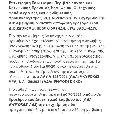
2018
Επιχείρηση Πολιτισμού Περιβάλλοντος και
Κοινωνικής Πρόνοιας Ηρακλείου
. Οι τεχνικές
2017
προδιαγραφές και ο ενδεικτικός
2016
προϋπολογισμός εξειδικεύονται και εγκρίνονται
στην με αριθμό 70/2021 απόφαση Προέδρου του
2015
Διοικητικού Συμβουλίου (
ΑΔΑ: 6ΥΠΓΟΚ6Ξ-ΑΔ8
).
2013
Για την κάλυψη της δαπάνης της ανωτέρω
προμήθειας έχει εκδοθεί α) η απόφαση ανάληψης
υποχρέωσης και β) η βεβαίωση του Προϊσταμένου της
Οικονομικής Υπηρεσίας, επί της ανωτέρω απόφασης
ανάληψης υποχρέωσης, για την ύπαρξη διαθέσιμου
ΔΗΜΟΤΗΣ
ποσού, τη συνδρομή των προϋποθέσεων της παρ 1α
του άρθρου 4 του ΠΔ 80/2016 και τη δέσμευση στα
ΕΠΙΣΚΕΠΤΗΣ
οικείο Μητρώο Δεσμεύσεων της αντίστοιχης
πίστωσης με
α/α
ΑΑΥ Α-128/2021 (ΑΔΑ:
ΨΚΥΨΟΚ6Ξ-
ΗΡΑΚΛΕΙΟ
ΨΡΛ) & Α-129/2021 (ΑΔΑ: ΨΙΘΥΟΚ6Ξ-9ΚΟ)
ΓΙΑ...
Η ανάθεση των προμηθειών που
περιγράφονται
στην με αριθμό
70/2021 απόφαση
Προέδρου του Διοικητικού Συμβουλίου (
ΑΔΑ:
6ΥΠΓΟΚ6Ξ-ΑΔ8
) της επιχείρησης
θα
πραγματοποιηθεί με απευθείας ανάθεση
με βάση