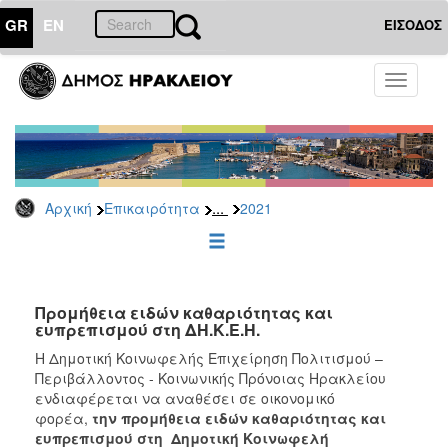
GR
EN
ΕΙΣΟΔΟΣ
ΕΠΙΚΑΙΡΟΤΗΤΑ
Toggle
navigati
Διακηρύξεις
-
Δημοπρασίες
Αρχείο
...
Αρχική
Επικαιρότητα
2021
2026
2025
2024
2023
Προμήθεια ειδών καθαριότητας και
ευπρεπισμού στη ΔH.K.E.H.
2022
H Δημοτική Κοινωφελής Επιχείρηση Πολιτισμού –
2021
Περιβάλλοντος - Κοινωνικής Πρόνοιας Ηρακλείου
2020
ενδιαφέρεται να αναθέσει σε οικονομικό
φορέα,
την
προμήθεια ειδών καθαριότητας και
2019
ευπρεπισμού στη Δημοτική Κοινωφελή