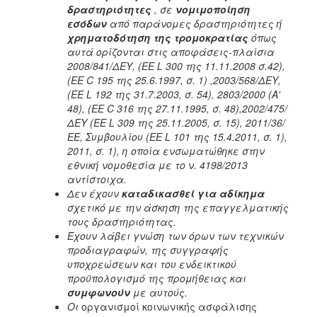
δραστηριότητες
, σε
νομιμοποίηση
εσόδων
από παράνομες δραστηριότητες ή
χρηματοδότηση της τρομοκρατίας
όπως
αυτά ορίζονται στις αποφάσεις-πλαίσια
2008/841/ΔΕΥ, (ΕΕ L 300 της 11.11.2008 σ.42),
(ΕΕ C 195 της 25.6.1997, σ. 1) ,2003/568/ΔΕΥ,
(ΕΕ L 192 της 31.7.2003, σ. 54), 2803/2000 (Α'
48), (ΕΕ C 316 της 27.11.1995, σ. 48),2002/475/
ΔΕΥ (ΕΕ L 309 της 25.11.2005, σ. 15), 2011/36/
ΕΕ, Συμβουλίου (ΕΕ L 101 της 15.4.2011, σ. 1),
2011, σ. 1), η οποία ενσωματώθηκε στην
εθνική νομοθεσία με το ν. 4198/2013
αντίστοιχα.
Δεν έχουν
καταδικασθεί για αδίκημα
σχετικό με την άσκηση της επαγγελματικής
τους δραστηριότητας.
Έχουν λάβει γνώση των όρων των τεχνικών
προδιαγραφών, της συγγραφής
υποχρεώσεων και του ενδεικτικού
προϋπολογισμό της προμήθειας και
συμφωνούν
με αυτούς.
Οι
οργανισμοί κοινωνικής ασφάλισης