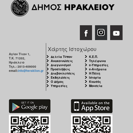
Χάρτης Ιστοχώρου
Αγίου Τίτου 1,
Δελτία Τύπου
Κ.Ε.Π.
Τ.Κ. 71202,
Ανακοινώσεις
Τηλέφωνα
Ηράκλειο
Διαγωνισμοί
e-Υπηρεσίες
Τηλ.: 2813-409000
Προσλήψεις
e-Αιτήματα
email:
info@heraklion.gr
Διαβουλεύσεις
Η Πόλη
Εκδηλώσεις
Ιστορία
Ο Δήμος
Κνωσός
Υπηρεσίες
Μουσεία