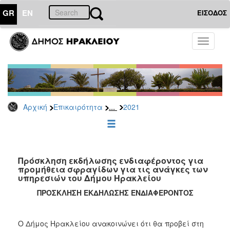
GR
EN
ΕΙΣΟΔΟΣ
ΕΠΙΚΑΙΡΟΤΗΤΑ
Toggle
navigati
Διακηρύξεις
-
Δημοπρασίες
Αρχείο
...
Αρχική
Επικαιρότητα
2021
2026
2025
2024
2023
Πρόσκληση εκδήλωσης ενδιαφέροντος για
προμήθεια σφραγίδων για τις ανάγκες των
2022
υπηρεσιών του Δήμου Ηρακλείου
2021
ΠΡΟΣΚΛΗΣΗ ΕΚΔΗΛΩΣΗΣ ΕΝΔΙΑΦΕΡΟΝΤΟΣ
2020
2019
Ο Δήμος Ηρακλείου ανακοινώνει ότι θα προβεί στη