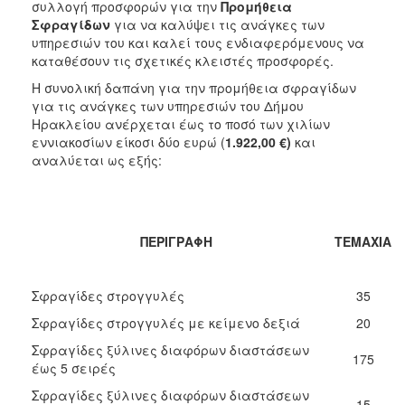
2018
συλλογή προσφορών για την
Προμήθεια
Σφραγίδων
για να καλύψει τις ανάγκες των
2017
υπηρεσιών του και καλεί τους ενδιαφερόμενους
να
2016
καταθέσουν τις σχετικές κλειστές προσφορές.
2015
Η συνολική δαπάνη για την προμήθεια σφραγίδων
για τις ανάγκες των υπηρεσιών του Δήμου
2013
Ηρακλείου ανέρχεται έως το ποσό των χιλίων
εννιακοσίων είκοσι δύο ευρώ (
1.922,00 €)
και
αναλύεται ως εξής:
ΔΗΜΟΤΗΣ
ΕΠΙΣΚΕΠΤΗΣ
ΠΕΡΙΓΡΑΦΗ
ΤΕΜΑΧΙΑ
ΗΡΑΚΛΕΙΟ
ΓΙΑ...
Σφραγίδες στρογγυλές
35
Σφραγίδες στρογγυλές με κείμενο δεξιά
20
Σφραγίδες ξύλινες διαφόρων διαστάσεων
175
έως 5 σειρές
Σφραγίδες ξύλινες διαφόρων διαστάσεων
15