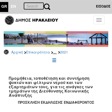
GR
EN
ΕΙΣΟΔΟΣ
ΕΠΙΚΑΙΡΟΤΗΤΑ
Toggle
navigati
Διακηρύξεις
-
Δημοπρασίες
Αρχείο
...
Αρχική
Επικαιρότητα
2021
2026
2025
2024
2023
Προμήθεια, τοποθέτηση και συντήρηση
ψυκτών και φίλτρων νερού και των
2022
εξαρτημάτων τους, για τις ανάγκες των
2021
τμημάτων της Διεύθυνσης Κοινωνικής
Ανάπτυξης
2020
ΠΡΟΣΚΛΗΣΗ ΕΚΔΗΛΩΣΗΣ ΕΝΔΙΑΦΕΡΟΝΤΟΣ
2019