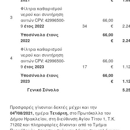
Φίλτρα καθαρισμού
νερού και συντήρηση
3
αυτών CPV: 42996500-
66,00
9
έτος 2022
34
€
2.244
Υποσύνολο έτους
66,00
2022
€
2.244
Φίλτρα καθαρισμού
νερού και συντήρηση
4
αυτών CPV: 42996500-
66,00
9
έτος 2023
17
€
1.1
Υποσύνολο έτους
66,00
2023
€
1.1
Γενικό Σύνολο
5.258
Προσφορές γίνονται δεκτές μέχρι και την
η
04
/08/2021,
ημέρα
Τετάρτη,
στο Πρωτόκολλο του
Δήμου Ηρακλείου, στη διεύθυνση Αγίου Τίτου 1, Τ.Κ.
71202 και πληροφορίες δίνονται από το Τμήμα