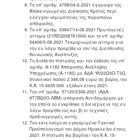
Το υπ’ αριθμ. 4798/04-6-2021 έγγραφο της
Αποκεντρωμένης Διοίκησης Κρήτης περί
ελέγχου νομιμότητάς της παραπάνω
απόφασης.
Το υπ’ αριθμ. 53847/14-06-2021 Πρωτογενές
αίτημα (21REQ008761004) και το υπ’ αριθμ.
54406/5-06-2021 Τεκμηριωμένο αίτημα για
την εν λόγω προμήθεια του της Διεύθυνσης
Κοινωνικής Ανάπτυξης
Τη διάθεση πίστωσης και την έκδοση της υπ’
αριθμ. A-1182 Απόφασης Ανάληψης
Υποχρέωσης (A-1182) με ΑΔΑ: Ψ022Ω0Ο-Τ3Ω,
συνολικού ποσού 2.346,08 ευρώ σε βάρος του
Κ.Α. 15-6635.006 εξόδων έτους 2021.
Την υπ’ αριθμ. 57120/2306-2021 (ΑΔΑ:
9Τ7ΒΩ0Ο-ΛΒΜ) απόφαση Αντιδημάρχου με
την οποία α) εγκρίθηκε η διενέργεια της εν
λόγω προμήθειας και β) οι τεχνικές
προδιαγραφές αυτής.
Τον εκτελούμενο εγκεκριμένο Τακτικό
Προϋπολογισμό του Δήμου Ηρακλείου έτους
2021. Η πίστωση θα βαρύνει τον Κ.Α. 15-