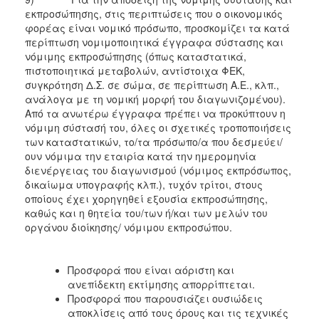
εκπροσώπησης, στις περιπτώσεις που ο οικονομικός
φορέας είναι νομικό πρόσωπο, προσκομίζει τα κατά
περίπτωση νομιμοποιητικά έγγραφα σύστασης και
νόμιμης εκπροσώπησης (όπως καταστατικά,
πιστοποιητικά μεταβολών, αντίστοιχα ΦΕΚ,
συγκρότηση Δ.Σ. σε σώμα, σε περίπτωση Α.Ε., κλπ.,
ανάλογα με τη νομική μορφή του διαγωνιζομένου).
Από τα ανωτέρω έγγραφα πρέπει να προκύπτουν η
νόμιμη σύστασή του, όλες οι σχετικές τροποποιήσεις
των καταστατικών, το/τα πρόσωπο/α που δεσμεύει/
ουν νόμιμα την εταιρία κατά την ημερομηνία
διενέργειας του διαγωνισμού (νόμιμος εκπρόσωπος,
δικαίωμα υπογραφής κλπ.), τυχόν τρίτοι, στους
οποίους έχει χορηγηθεί εξουσία εκπροσώπησης,
καθώς και η θητεία του/των ή/και των μελών του
οργάνου διοίκησης/ νόμιμου εκπροσώπου.
Προσφορά που είναι αόριστη και
ανεπίδεκτη εκτίμησης απορρίπτεται.
Προσφορά που παρουσιάζει ουσιώδεις
αποκλίσεις από τους όρους και τις τεχνικές