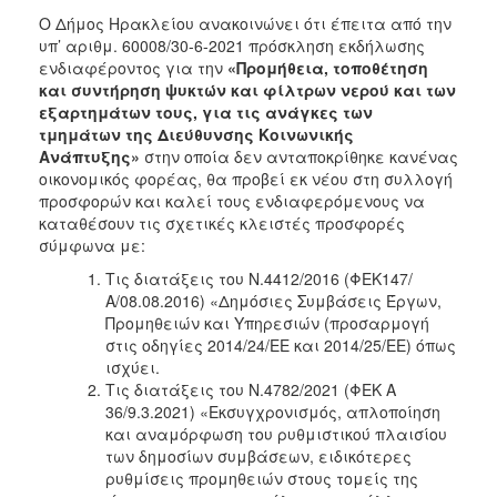
2018
Ο Δήμος Ηρακλείου ανακοινώνει ότι έπειτα από την
2017
υπ’ αριθμ. 60008/30-6-2021 πρόσκληση εκδήλωσης
ενδιαφέροντος
για την
«Προμήθεια, τοποθέτηση
2016
και συντήρηση ψυκτών και φίλτρων νερού και των
2015
εξαρτημάτων τους, για τις ανάγκες των
τμημάτων της Διεύθυνσης Κοινωνικής
2013
Ανάπτυξης»
στην οποία δεν ανταποκρίθηκε κανένας
οικονομικός φορέας, θα προβεί εκ νέου στη συλλογή
προσφορών και καλεί τους ενδιαφερόμενους
να
καταθέσουν τις σχετικές κλειστές προσφορές
σύμφωνα με:
ΔΗΜΟΤΗΣ
Τις διατάξεις του Ν.4412/2016 (ΦΕΚ147/
ΕΠΙΣΚΕΠΤΗΣ
Α/08.08.2016) «Δημόσιες Συμβάσεις Έργων,
Προμηθειών και Υπηρεσιών (προσαρμογή
στις οδηγίες 2014/24/ΕΕ και 2014/25/ΕΕ) όπως
ΗΡΑΚΛΕΙΟ
ΓΙΑ...
ισχύει.
Τις διατάξεις του N.4782/2021 (ΦΕΚ Α
36/9.3.2021) «Εκσυγχρονισμός, απλοποίηση
και αναμόρφωση του ρυθμιστικού πλαισίου
των δημοσίων συμβάσεων, ειδικότερες
ρυθμίσεις προμηθειών στους τομείς της