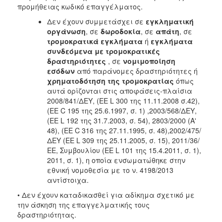
προμήθειας κωδικό επαγγέλματος.
Δεν έχουν συμμετάσχει σε
εγκληματική
οργάνωση
, σε
δωροδοκία
, σε
απάτη
, σε
τρομοκρατικά εγκλήματα
ή
εγκλήματα
συνδεόμενα με τρομοκρατικές
δραστηριότητες
, σε
νομιμοποίηση
εσόδων
από παράνομες δραστηριότητες ή
χρηματοδότηση της τρομοκρατίας
όπως
αυτά ορίζονται στις αποφάσεις-πλαίσια
2008/841/ΔΕΥ, (ΕΕ L 300 της 11.11.2008 σ.42),
(ΕΕ C 195 της 25.6.1997, σ. 1) ,2003/568/ΔΕΥ,
(ΕΕ L 192 της 31.7.2003, σ. 54), 2803/2000 (Α'
48), (ΕΕ C 316 της 27.11.1995, σ. 48),2002/475/
ΔΕΥ (ΕΕ L 309 της 25.11.2005, σ. 15), 2011/36/
ΕΕ, Συμβουλίου (ΕΕ L 101 της 15.4.2011, σ. 1),
2011, σ. 1), η οποία ενσωματώθηκε στην
εθνική νομοθεσία με το ν. 4198/2013
αντίστοιχα.
• Δεν έχουν καταδικασθεί για αδίκημα σχετικό με
την άσκηση της επαγγελματικής τους
δραστηριότητας.