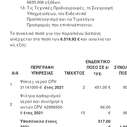
6635.006 εξόδων.
Τις Τεχνικές Προδιαγραφές, τη Συγγραφή
Υποχρεώσεων, τον Ενδεικτικό
Προϋπολογισμό και τα Τιμολόγια
Προσφοράς που επισυνάπτονται.
Το συνολικό ποσό για την παραπάνω δαπάνη
ανέρχεται στο ποσό των
6.519,92 €
και αναλύεται
ως εξής:
ΕΝΔΕΙΚΤΙΚΟ
ΠΕΡΙΓΡΑΦΗ
ΠΟΣΟ ΣΕ €/
ΣΥΝΟ
Α/Α
ΥΠΗΡΕΣΙΑΣ
ΤΜΧ/ΕΤΟΣ
τμχ.
ΠΟ
Ψύκτες νερού CPV:
1
31141000-6
έτος 2021
2
451,00 €
902,
Φίλτρα καθαρισμού
νερού και συντήρησ η
2
αυτών CPV: 42996500-
66,00
9
έτος 2021
15
€
990,
Υποσύνολο έτους
517,00
2021
€
1.892