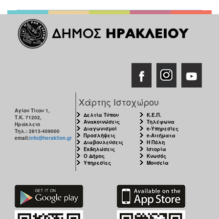
Χάρτης Ιστοχώρου
Αγίου Τίτου 1,
Δελτία Τύπου
Κ.Ε.Π.
Τ.Κ. 71202,
Ανακοινώσεις
Τηλέφωνα
Ηράκλειο
Διαγωνισμοί
e-Υπηρεσίες
Τηλ.: 2813-409000
Προσλήψεις
e-Αιτήματα
email:
info@heraklion.gr
Διαβουλεύσεις
Η Πόλη
Εκδηλώσεις
Ιστορία
Ο Δήμος
Κνωσός
Υπηρεσίες
Μουσεία