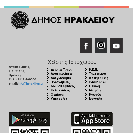
Χάρτης Ιστοχώρου
Αγίου Τίτου 1,
Δελτία Τύπου
Κ.Ε.Π.
Τ.Κ. 71202,
Ανακοινώσεις
Τηλέφωνα
Ηράκλειο
Διαγωνισμοί
e-Υπηρεσίες
Τηλ.: 2813-409000
Προσλήψεις
e-Αιτήματα
email:
info@heraklion.gr
Διαβουλεύσεις
Η Πόλη
Εκδηλώσεις
Ιστορία
Ο Δήμος
Κνωσός
Υπηρεσίες
Μουσεία