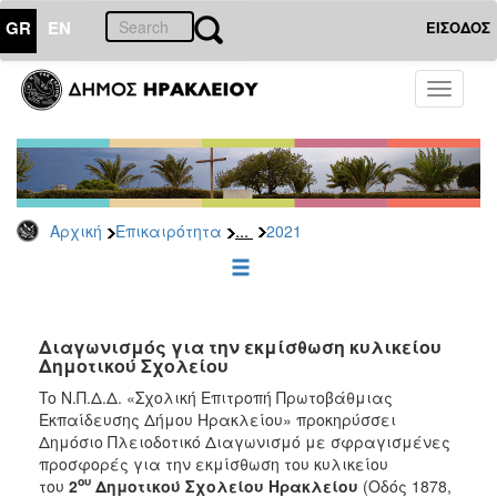
GR
EN
ΕΙΣΟΔΟΣ
ΕΠΙΚΑΙΡΟΤΗΤΑ
Toggle
navigati
Διακηρύξεις
-
Δημοπρασίες
Αρχείο
...
Αρχική
Επικαιρότητα
2021
2026
2025
2024
2023
Διαγωνισμός για την εκμίσθωση κυλικείου
Δημοτικού Σχολείου
2022
To Ν.Π.Δ.Δ. «Σχολική Επιτροπή Πρωτοβάθμιας
2021
Εκπαίδευσης Δήμου Ηρακλείου» προκηρύσσει
2020
Δημόσιο Πλειοδοτικό Διαγωνισμό με σφραγισμένες
προσφορές για την εκμίσθωση του κυλικείου
2019
ου
του
2
Δημοτικού Σχολείου Ηρακλείου
(Οδός 1878,