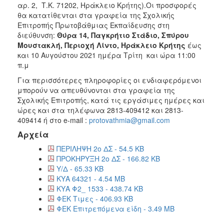
2018
αρ. 2, Τ.Κ. 71202, Ηράκλειο Κρήτης).Οι προσφορές
θα κατατίθενται στα γραφεία της Σχολικής
2017
Επιτροπής Πρωτοβάθμιας Εκπαίδευσης στη
2016
διεύθυνση:
Θύρα 14, Παγκρήτιο Στάδιο, Σπύρου
Μουστακλή, Περιοχή Λίντο, Ηράκλειο Κρήτης
έως
2015
και 10 Αυγούστου 2021 ημέρα Τρίτη και ώρα 11:00
2013
π.μ
Για περισσότερες πληροφορίες οι ενδιαφερόμενοι
μπορούν να απευθύνονται στα γραφεία της
Σχολικής Επιτροπής, κατά τις εργάσιμες ημέρες και
ώρες και στα τηλέφωνα 2813-409412 και 2813-
ΔΗΜΟΤΗΣ
409414 ή στο e-mail :
protovathmia@gmail.com
ΕΠΙΣΚΕΠΤΗΣ
Αρχεία
ΠΕΡΙΛΗΨΗ 2ο ΔΣ - 54.5 KB
ΗΡΑΚΛΕΙΟ
ΠΡΟΚΗΡΥΞΗ 2ο ΔΣ - 166.82 KB
ΓΙΑ...
Υ/Δ - 65.33 KB
ΚΥΑ 64321 - 4.54 MB
ΚΥΑ Φ2_ 1533 - 438.74 KB
ΦΕΚ Τιμες - 406.93 KB
ΦΕΚ Επιτρεπόμενα είδη - 3.49 MB