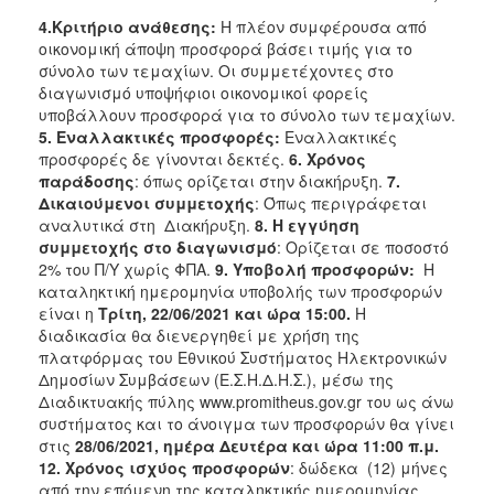
4
.Κριτήριο ανάθεσης:
Η πλέον συμφέρουσα από
οικονομική άποψη προσφορά βάσει τιμής για το
σύνολο των τεμαχίων. Οι συμμετέχοντες στο
διαγωνισμό υποψήφιοι οικονομικοί φορείς
υποβάλλουν προσφορά για το σύνολο των τεμαχίων.
5.
Εναλλακτικές προσφορές:
Εναλλακτικές
προσφορές δε γίνονται δεκτές.
6. Χρόνος
παράδοσης
: όπως ορίζεται στην διακήρυξη.
7.
Δικαιούμενοι συμμετοχής
: Όπως περιγράφεται
αναλυτικά στη Διακήρυξη.
8. Η εγγύηση
συμμετοχής στο διαγωνισμό
: Ορίζεται σε ποσοστό
2% του Π/Υ χωρίς ΦΠΑ.
9
. Υποβολή προσφορών:
Η
καταληκτική ημερομηνία υποβολής των προσφορών
είναι η
Τρίτη, 22/06
/2021
και ώρα 15:00.
Η
διαδικασία θα διενεργηθεί με χρήση της
πλατφόρμας του Εθνικού Συστήματος Ηλεκτρονικών
Δημοσίων Συμβάσεων (Ε.Σ.Η.Δ.Η.Σ.), μέσω της
Διαδικτυακής πύλης www.promitheus.gov.gr του ως άνω
συστήματος και το άνοιγμα των προσφορών θα γίνει
στις
28/06/2021, ημέρα Δευτέρα και ώρα 11:00 π.μ.
12. Χρόνος ισχύος προσφορών
: δώδεκα (12) μήνες
από την επόμενη της καταληκτικής ημερομηνίας