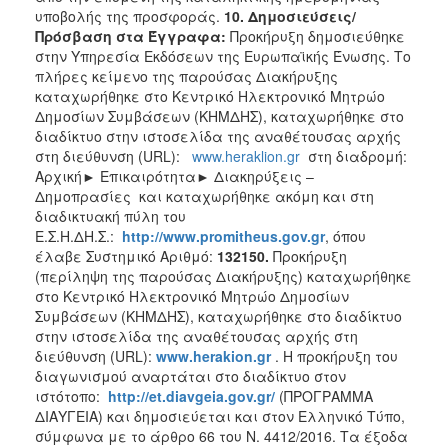
υποβολής της προσφοράς.
10. Δημοσιεύσεις/
Πρόσβαση στα Έγγραφα:
Προκήρυξη δημοσιεύθηκε
στην Υπηρεσία Εκδόσεων της Ευρωπαϊκής Ένωσης. Το
πλήρες κείμενο της παρούσας Διακήρυξης
καταχωρήθηκε στο Κεντρικό Ηλεκτρονικό Μητρώο
Δημοσίων Συμβάσεων (ΚΗΜΔΗΣ), καταχωρήθηκε στο
διαδίκτυο στην ιστοσελίδα της αναθέτουσας αρχής
στη διεύθυνση (URL):
www.heraklion.gr
στη διαδρομή:
Αρχική► Επικαιρότητα► Διακηρύξεις –
Δημοπρασίες
και καταχωρήθηκε ακόμη και στη
διαδικτυακή πύλη του
Ε.Σ.Η.ΔΗ.Σ.:
http
://
www
.
promitheus
.
gov
.
gr
, όπου
έλαβε Συστημικό Αριθμό:
132150.
Προκήρυξη
(περίληψη της παρούσας Διακήρυξης) καταχωρήθηκε
στο Κεντρικό Ηλεκτρονικό Μητρώο Δημοσίων
Συμβάσεων (ΚΗΜΔΗΣ), καταχωρήθηκε στο διαδίκτυο
στην ιστοσελίδα της αναθέτουσας αρχής στη
διεύθυνση (URL):
www.
herakion
.gr
. Η προκήρυξη του
διαγωνισμού αναρτάται στο διαδίκτυο στον
ιστότοπο:
http://et.diavgeia.gov.gr/
(ΠΡΟΓΡΑΜΜΑ
ΔΙΑΥΓΕΙΑ) και δημοσιεύεται και στον Ελληνικό Τύπο,
σύμφωνα με το άρθρο 66 του Ν. 4412/2016. Τα έξοδα