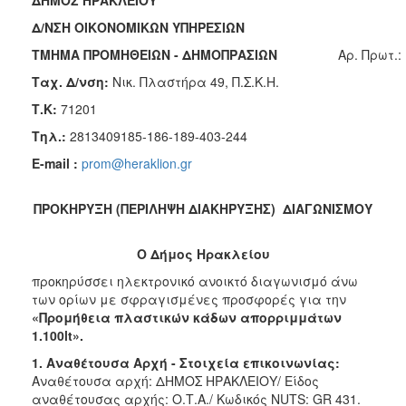
2018
Δ/ΝΣΗ ΟΙΚΟΝΟΜΙΚΩΝ ΥΠΗΡΕΣΙΩΝ
2017
ΤΜΗΜΑ ΠΡΟΜΗΘΕΙΩΝ - ΔΗΜΟΠΡΑΣΙΩΝ
Aρ. Πρωτ.:
2016
Ταχ. Δ/νση:
Νικ. Πλαστήρα 49, Π.Σ.Κ.Η.
2015
Τ
.
Κ
:
71201
2013
Τηλ
.:
2813409185-186-189-403-244
E-mail :
prom@heraklion.gr
ΔΗΜΟΤΗΣ
ΠΡΟΚΗΡΥΞΗ
(ΠΕΡΙΛΗΨΗ ΔΙΑΚΗΡΥΞΗΣ) ΔΙΑΓΩΝΙΣΜΟΥ
ΕΠΙΣΚΕΠΤΗΣ
Ο Δήμος Ηρακλείου
προκηρύσσει ηλεκτρονικό ανοικτό διαγωνισμό άνω
ΗΡΑΚΛΕΙΟ
ΓΙΑ...
των ορίων με σφραγισμένες προσφορές για την
«Προμήθεια
πλαστικών κάδων απορριμμάτων
1.100
lt
».
1. Αναθέτουσα Αρχή - Στοιχεία επικοινωνίας:
Αναθέτουσα αρχή: ΔΗΜΟΣ ΗΡΑΚΛΕΙΟΥ/ Είδος
αναθέτουσας αρχής: Ο.Τ.Α./ Κωδικός NUTS: GR 431.