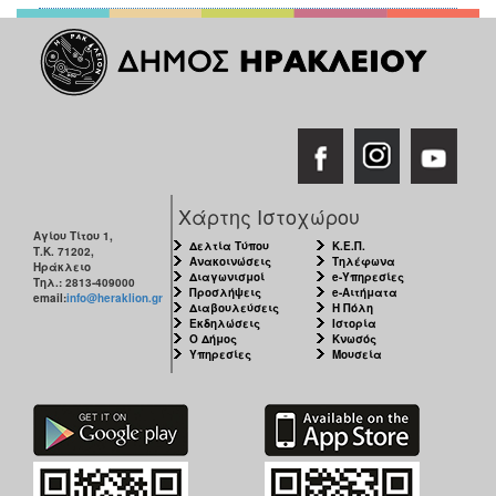
Χάρτης Ιστοχώρου
Αγίου Τίτου 1,
Δελτία Τύπου
Κ.Ε.Π.
Τ.Κ. 71202,
Ανακοινώσεις
Τηλέφωνα
Ηράκλειο
Διαγωνισμοί
e-Υπηρεσίες
Τηλ.: 2813-409000
Προσλήψεις
e-Αιτήματα
email:
info@heraklion.gr
Διαβουλεύσεις
Η Πόλη
Εκδηλώσεις
Ιστορία
Ο Δήμος
Κνωσός
Υπηρεσίες
Μουσεία