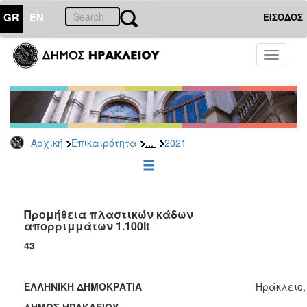
GR
EN
ΕΙΣΟΔΟΣ
ΕΠΙΚΑΙΡΟΤΗΤΑ
Toggle
navigati
Διακηρύξεις
-
Δημοπρασίες
Αρχείο
...
Αρχική
Επικαιρότητα
2021
2026
2025
2024
2023
Προμήθεια πλαστικών κάδων
απορριμμάτων 1.100lt
2022
43
2021
2020
ΕΛΛΗΝΙΚΗ ΔΗΜΟΚΡΑΤΙΑ
Ηράκλειο,
2019
ΔΗΜΟΣ ΗΡΑΚΛΕΙΟΥ