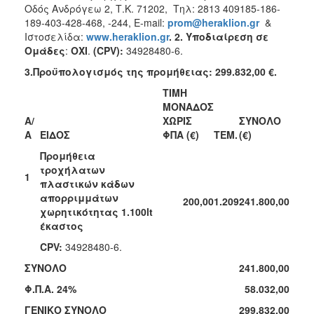
Οδός Ανδρόγεω 2, Τ.Κ. 71202, Τηλ: 2813 409185-186-
189-403-428-468, -244, E-mail:
prom
@
heraklion
.
gr
&
Ιστοσελίδα:
www
.
heraklion
.
gr
.
2. Υποδιαίρεση σε
Ομάδες
:
ΟΧΙ
.
(CPV):
34928480-6.
3.Προϋπολογισμός της προμήθειας: 299.832,00 €.
ΤΙΜΗ
ΜΟΝΑΔΟΣ
Α/
ΧΩΡΙΣ
ΣΥΝΟΛΟ
Α
ΕΙΔΟΣ
ΦΠΑ (€)
ΤΕΜ.
(€)
Προμήθεια
τροχήλατων
1
πλαστικών κάδων
απορριμμάτων
200,00
1.209
241.800,00
χωρητικότητας 1.100
lt
έκαστος
CPV
:
34928480-6.
ΣΥΝΟΛΟ
241.800,00
Φ.Π.Α. 24%
58.032,00
ΓΕΝΙΚΟ ΣΥΝΟΛΟ
299.832,00