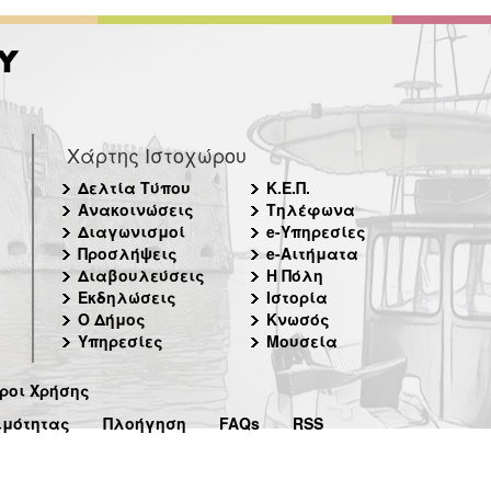
Χάρτης Ιστοχώρου
Δελτία Τύπου
Κ.Ε.Π.
Ανακοινώσεις
Τηλέφωνα
Διαγωνισμοί
e-Υπηρεσίες
Προσλήψεις
e-Αιτήματα
Διαβουλεύσεις
Η Πόλη
Εκδηλώσεις
Ιστορία
Ο Δήμος
Κνωσός
Υπηρεσίες
Μουσεία
ροι Χρήσης
ιμότητας
Πλοήγηση
FAQs
RSS