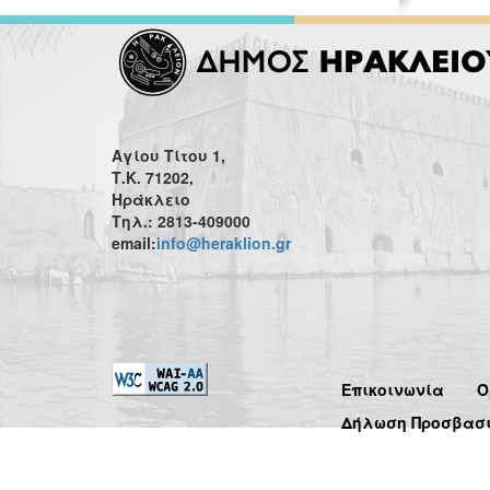
Αγίου Τίτου 1,
Τ.Κ. 71202,
Ηράκλειο
Τηλ.: 2813-409000
email:
info@heraklion.gr
Επικοινωνία
Ό
Δήλωση Προσβασ