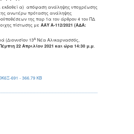
ει εκδοθεί α) απόφαση ανάληψης υποχρέωσης
ί της ανωτέρω πρότασης ανάληψης
ροϋποθέσεων της παρ 1α του άρθρου 4 του ΠΔ
τοιχης πίστωσης με
ΑΑΥ Α-112/2021 (ΑΔΑ:
Α
 (Διονυσίου 13
Νέα Αλικαρνασσός,
Πέμπτη 22
Απριλίου 2021 και ώρα 14:30 μ.μ
.
6Ξ-691 - 366.79 KB