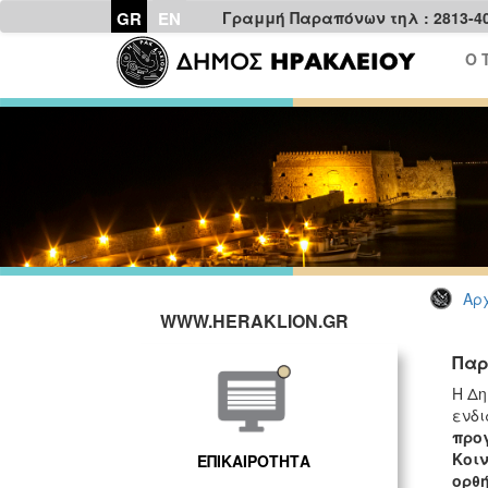
GR
EN
Γραμμή Παραπόνων τηλ : 2813-4
Ο 
Αρχ
WWW.HERAKLION.GR
Παρ
H Δη
ενδι
προγ
Κοιν
ΕΠΙΚΑΙΡΟΤΗΤΑ
ορθ