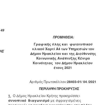
2018
2017
2016
2015
2013
 49
ΠΡΟΜΗΘΕΙΑ:
Γραφικής ύλης και φωτοτυπικού
υλικού Χαρτί Α4
των Υπηρεσιών του
ΗΣ
ΔΗΜΟΤΗΣ
Δήμου Ηρακλείου
και
της
Διεύθυνσης
Κοινωνικής Ανάπτυξης Κέντρο
ΕΠΙΣΚΕΠΤΗΣ
Κοινότητας
του Δήμου Ηρακλείου
έτους 2021
ΗΡΑΚΛΕΙΟ
ΓΙΑ...
Αριθμός Πρωτοκόλλου:
28403-01/ 04 /2021
ΠΕΡΙΛΗΨΗ ΠΡΟΚΗΡΥΞΗΣ
1
.
Ο Δήμος Ηρακλείου Κρήτης προκηρύσσει
συνοπτικό διαγωνισμό
με σφραγισμένες
προσφορές
με
κριτήριο
κατακύρωσης
την
πλέον