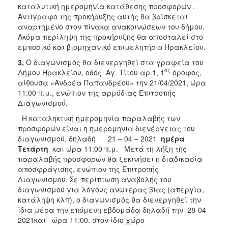
καταλυτική ημερομηνία κατάθεσης προσφορών .
Αντίγραφο της προκήρυξης αυτής θα βρίσκεται
αναρτημένο στον πίνακα ανακοινώσεων του δήμου.
Ακόμα περίληψη της προκήρυξης θα αποσταλεί στο
εμπορικό και βιομηχανικό επιμελητήριο Ηρακλείου.
3.
Ο διαγωνισμός θα διενεργηθεί στα γραφεία του
ος
Δήμου Ηρακλείου, οδός Αγ. Τίτου αρ.1, 1
όροφος,
αίθουσα «Ανδρέα Παπανδρέου» την 21/04/2021, ώρα
11:00 π.μ., ενώπιον της αρμόδιας Επιτροπής
Διαγωνισμού.
Η καταληκτική ημερομηνία παραλαβής των
προσφορών είναι η ημερομηνία διενέργειας του
διαγωνισμού, δηλαδή 21 – 04 – 2021
ημέρα
Τετάρτη
και ώρα 11:00 π.μ. Μετά τη λήξη της
παραλαβής προσφορών θα ξεκινήσει η διαδικασία
αποσφράγισης, ενώπιον της Επιτροπής
Διαγωνισμού. Σε περίπτωση αναβολής του
διαγωνισμού για λόγους ανωτέρας βίας (απεργία,
κατάληψη κλπ), ο διαγωνισμός θα διενεργηθεί την
ίδια μέρα την επόμενη εβδομάδα δηλαδή την 28-04-
2021και
ώρα 11:00. στον ίδιο χώρο