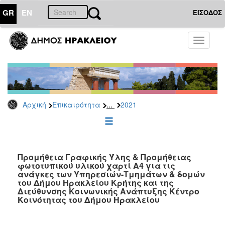
GR
EN
ΕΙΣΟΔΟΣ
ΕΠΙΚΑΙΡΟΤΗΤΑ
Toggle
navigati
Διακηρύξεις
-
Δημοπρασίες
Αρχείο
...
Αρχική
Επικαιρότητα
2021
2026
2025
2024
2023
Προμήθεια Γραφικής Ύλης & Προμήθειας
φωτοτυπικού υλικού χαρτί Α4 για τις
2022
ανάγκες των Υπηρεσιών-Τμημάτων & δομών
2021
του Δήμου Ηρακλείου Κρήτης και της
Διεύθυνσης Κοινωνικής Ανάπτυξης Κέντρο
2020
Κοινότητας του Δήμου Ηρακλείου
2019