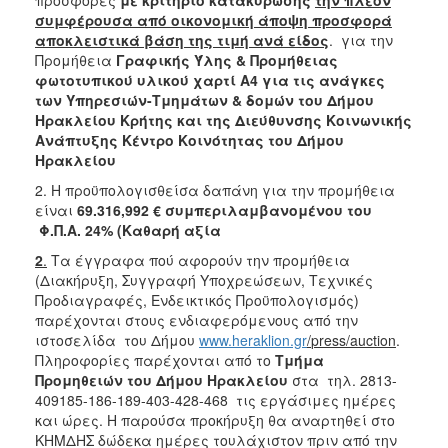
συμφέρουσα από οικονομική άποψη προσφορά
αποκλειστικά βάση της τιμή ανά είδος
. για την
Προμήθεια
Γραφικής Ύλης & Προμήθειας
φωτοτυπικού υλικού χαρτί Α4
για τις ανάγκες
των Υπηρεσιών-Τμημάτων & δομών του Δήμου
Ηρακλείου Κρήτης και της Διεύθυνσης Κοινωνικής
Ανάπτυξης Κέντρο Κοινότητας
του Δήμου
Ηρακλείου
2. Η προϋπολογισθείσα δαπάνη για την προμήθεια
είναι
69.316,992 €
συμπεριλαμβανομένου του
Φ.Π.Α. 24% (Καθαρή αξία
2
.
Τα έγγραφα πού αφορούν την προμήθεια
(Διακήρυξη, Συγγραφή Υποχρεώσεων, Τεχνικές
Προδιαγραφές, Ενδεικτικός Προϋπολογισμός)
παρέχονται στους ενδιαφερόμενους από την
ιστοσελίδα του Δήμου
www.heraklion.gr
/
press
/auction
.
Πληροφορίες παρέχονται από το
Τμήμα
Προμηθειών του Δήμου Ηρακλείου
στα τηλ. 2813-
409185-186-189-403-428-468 τις εργάσιμες ημέρες
και ώρες. Η παρούσα προκήρυξη θα αναρτηθεί στο
ΚΗΜΔΗΣ δώδεκα ημέρες τουλάχιστον πριν από την