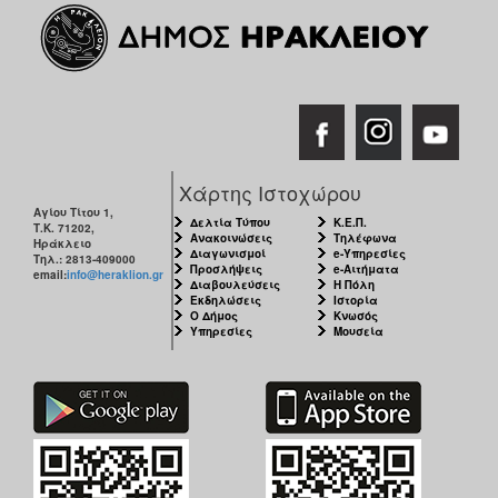
Χάρτης Ιστοχώρου
Αγίου Τίτου 1,
Δελτία Τύπου
Κ.Ε.Π.
Τ.Κ. 71202,
Ανακοινώσεις
Τηλέφωνα
Ηράκλειο
Διαγωνισμοί
e-Υπηρεσίες
Τηλ.: 2813-409000
Προσλήψεις
e-Αιτήματα
email:
info@heraklion.gr
Διαβουλεύσεις
Η Πόλη
Εκδηλώσεις
Ιστορία
Ο Δήμος
Κνωσός
Υπηρεσίες
Μουσεία