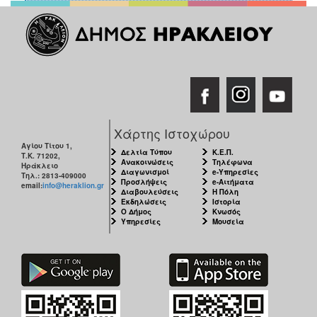
Χάρτης Ιστοχώρου
Αγίου Τίτου 1,
Δελτία Τύπου
Κ.Ε.Π.
Τ.Κ. 71202,
Ανακοινώσεις
Τηλέφωνα
Ηράκλειο
Διαγωνισμοί
e-Υπηρεσίες
Τηλ.: 2813-409000
Προσλήψεις
e-Αιτήματα
email:
info@heraklion.gr
Διαβουλεύσεις
Η Πόλη
Εκδηλώσεις
Ιστορία
Ο Δήμος
Κνωσός
Υπηρεσίες
Μουσεία