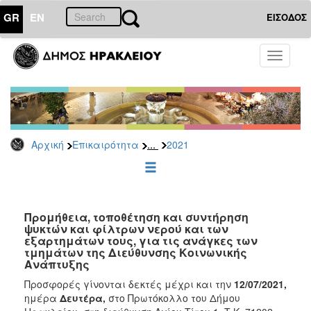
GR
EN
ΕΙΣΟΔΟΣ
ΕΠΙΚΑΙΡΟΤΗΤΑ
Toggle
navigati
Διακηρύξεις
-
Δημοπρασίες
Αρχείο
...
Αρχική
Επικαιρότητα
2021
2026
2025
2024
2023
Προμήθεια, τοποθέτηση και συντήρηση
ψυκτών και φίλτρων νερού και των
2022
εξαρτημάτων τους, για τις ανάγκες των
2021
τμημάτων της Διεύθυνσης Κοινωνικής
Ανάπτυξης
2020
Προσφορές γίνονται δεκτές μέχρι και την
12/07/2021,
2019
ημέρα
Δευτέρα,
στο Πρωτόκολλο του Δήμου