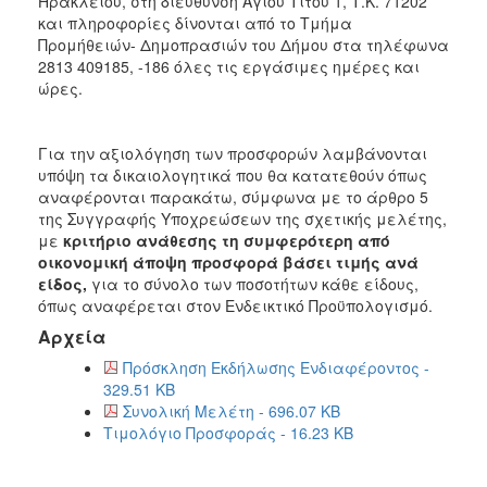
Ηρακλείου, στη διεύθυνση Αγίου Τίτου 1, Τ.Κ. 71202
2018
και πληροφορίες δίνονται από το Τμήμα
2017
Προμήθειών- Δημοπρασιών του Δήμου στα τηλέφωνα
2813 409185, -186 όλες τις εργάσιμες ημέρες και
2016
ώρες.
2015
2013
Για την αξιολόγηση των προσφορών λαμβάνονται
υπόψη τα δικαιολογητικά που θα κατατεθούν όπως
αναφέρονται παρακάτω, σύμφωνα με το άρθρο 5
της Συγγραφής Υποχρεώσεων της σχετικής μελέτης,
με
κριτήριο ανάθεσης τη συμφερότερη από
ΔΗΜΟΤΗΣ
οικονομική άποψη προσφορά βάσει τιμής
ανά
είδος,
για το σύνολο των ποσοτήτων κάθε είδους,
ΕΠΙΣΚΕΠΤΗΣ
όπως αναφέρεται στον Ενδεικτικό Προϋπολογισμό.
Αρχεία
ΗΡΑΚΛΕΙΟ
ΓΙΑ...
Πρόσκληση Εκδήλωσης Ενδιαφέροντος -
329.51 KB
Συνολική Μελέτη - 696.07 KB
Τιμολόγιο Προσφοράς - 16.23 KB