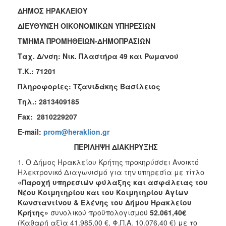
2018
ΔΗΜΟΣ ΗΡΑΚΛΕΙΟΥ
2017
ΔΙΕΥΘΥΝΣΗ ΟΙΚΟΝΟΜΙΚΩΝ ΥΠΗΡΕΣΙΩΝ
2016
ΤΜΗΜΑ ΠΡΟΜΗΘΕΙΩΝ-ΔΗΜΟΠΡΑΣΙΩΝ Ηράκλε
2015
Ταχ. Δ/νση: Νικ. Πλαστήρα 49 και Ρωμα
2013
Τ.Κ.: 71201
Πληροφορίες: Τζανιδάκης Βασίλειος
Τηλ.: 2813409185
ΔΗΜΟΤΗΣ
Fax
: 2810229207
E-mail:
prom@heraklion.gr
ΕΠΙΣΚΕΠΤΗΣ
ΠΕΡΙΛΗΨΗ ΔΙΑΚΗΡΥΞΗΣ
ΗΡΑΚΛΕΙΟ
1. Ο Δήμος Ηρακλείου Κρήτης προκηρύσσει Ανοικτό
ΓΙΑ...
Ηλεκτρονικό Διαγωνισμό για την υπηρεσία με τίτλο
«Παροχή υπηρεσιών φύλαξης και ασφάλειας του
Νέου Κοιμητηρίου και του Κοιμητηρίου Αγίων
Κωνσταντίνου & Ελένης του Δήμου Ηρακλείου
Κρήτης»
συνολικού προϋπολογισμού
52.061,40€
(Καθαρή αξία 41.985,00 €, Φ.Π.Α. 10.076,40 €) με το