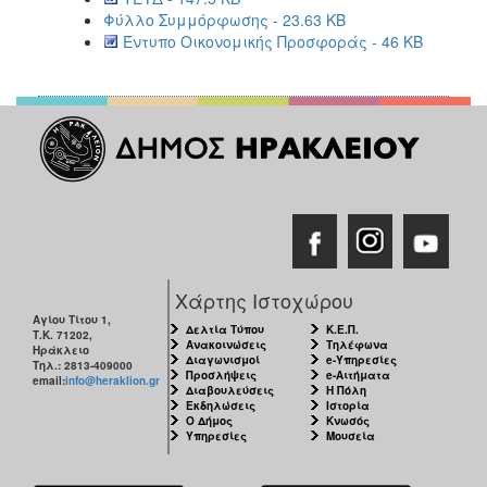
Φύλλο Συμμόρφωσης - 23.63 KB
Έντυπο Οικονομικής Προσφοράς - 46 KB
Χάρτης Ιστοχώρου
Αγίου Τίτου 1,
Δελτία Τύπου
Κ.Ε.Π.
Τ.Κ. 71202,
Ανακοινώσεις
Τηλέφωνα
Ηράκλειο
Διαγωνισμοί
e-Υπηρεσίες
Τηλ.: 2813-409000
Προσλήψεις
e-Αιτήματα
email:
info@heraklion.gr
Διαβουλεύσεις
Η Πόλη
Εκδηλώσεις
Ιστορία
Ο Δήμος
Κνωσός
Υπηρεσίες
Μουσεία