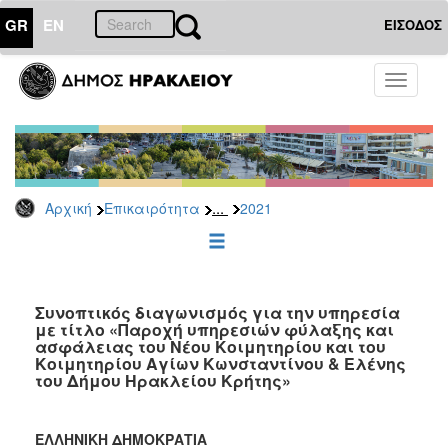
GR
EN
ΕΙΣΟΔΟΣ
ΕΠΙΚΑΙΡΟΤΗΤΑ
Toggle
navigati
Διακηρύξεις
-
Δημοπρασίες
Αρχείο
...
Αρχική
Επικαιρότητα
2021
2026
2025
2024
2023
Συνοπτικός διαγωνισμός για την υπηρεσία
με τίτλο «Παροχή υπηρεσιών φύλαξης και
2022
ασφάλειας του Νέου Κοιμητηρίου και του
2021
Κοιμητηρίου Αγίων Κωνσταντίνου & Ελένης
του Δήμου Ηρακλείου Κρήτης»
2020
2019
ΕΛΛΗΝΙΚΗ ΔΗΜΟΚΡΑΤΙΑ