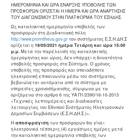
ΗΜΕΡΟΜΗΝΙΑ ΚΑΙ ΩΡΑ ΕΝΑΡΞΗΣ ΥΠΟΒΟΛΗΣ ΤΩΝ
ΠΡΟΣΦΟΡΩΝ ΟΡΙΖΕΤΑΙ Η ΗΜΕΡΑ ΚΑΙ ΩΡΑ ΑΝΑΡΤΗΣΗΣ
ΤΟΥ ΔΙΑΓΩΝΙΣΜΟΥ ΣΤΗΝ ΠΛΑΤΦΟΡΜΑ ΤΟΥ ΕΣΗΔΗΣ.
Ως καταληκτική ημερομηνία υποβολής των
προσφορών στη Διαδικτυακή πύλη
http://www.promitheus.gov.gr
του συστήματος Ε.Σ.Η.ΔΗ.Σ
ορίζεται η
19/05/2021
ημέρα Τετάρτη και ώρα 15:00
μ.μ.
Μετά την παρέλευση της καταληκτικής
ημερομηνίας και ώρας, δεν υπάρχει η δυνατότητα
υποβολής προσφοράς στο Σύστημα. Ο χρόνος
υποβολής της προσφοράς και οποιαδήποτε
ηλεκτρονική επικοινωνία μέσω του συστήματος,
βεβαιώνεται αυτόματα από το σύστημα με
υπηρεσίες χρονοσήμανσης, σύμφωνα με τα
οριζόμενα στο άρθρο 6 της ΥΑ Π1/2390/16-10-2013
«Τεχνικές λεπτομέρειες και διαδικασίες
λειτουργίας του Εθνικού Συστήματος Ηλεκτρονικών
Δημοσίων Συμβάσεων (Ε.Σ.Η.ΔΗ.Σ.)».
Η
αποσφράγιση
των προσφορών θα γίνει
ηλεκτρονικά τέσσερις (4) εργάσιμες ημέρες μετά
την καταληκτική ημερομηνία υποβολής των