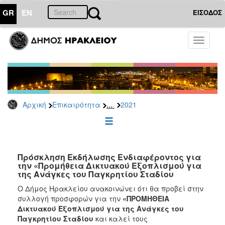
GR
EN
ΕΙΣΟΔΟΣ
ΕΠΙΚΑΙΡΟΤΗΤΑ
Toggle
navigati
Διακηρύξεις
-
Δημοπρασίες
Αρχείο
...
Αρχική
Επικαιρότητα
2021
2026
2025
2024
2023
Πρόσκληση Εκδήλωσης Ενδιαφέροντος για
την «Προμήθεια Δικτυακού Εξοπλισμού για
2022
της Ανάγκες του Παγκρητίου Σταδίου
2021
Ο Δήμος Ηρακλείου ανακοινώνει ότι θα προβεί στην
2020
συλλογή προσφορών για την
«ΠΡΟΜΗΘΕΙΑ
Δικτυακού Εξοπλισμού για της Ανάγκες του
2019
Παγκρητίου Σταδίου
και καλεί τους