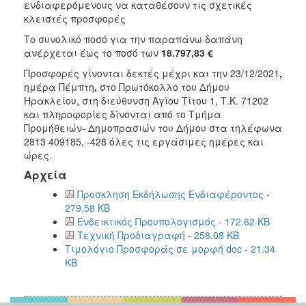
2018
ενδιαφερόμενους
να καταθέσουν τις σχετικές
κλειστές προσφορές
2017
Το συνολικό ποσό για την παραπάνω δαπάνη
2016
ανέρχεται έως το ποσό των
18.797,83 €
2015
Προσφορές γίνονται δεκτές μέχρι και την 23/12/2021
,
2013
ημέρα Πέμπτη
,
στο Πρωτόκολλο του Δήμου
Ηρακλείου, στη διεύθυνση Αγίου Τίτου 1, Τ.Κ. 71202
και πληροφορίες δίνονται από το Τμήμα
Προμήθειών- Δημοπρασιών του Δήμου στα τηλέφωνα
2813 409185, -428 όλες τις εργάσιμες ημέρες και
ΔΗΜΟΤΗΣ
ώρες.
Αρχεία
ΕΠΙΣΚΕΠΤΗΣ
Προσκληση Εκδήλωσης Ενδιαφέροντος -
279.58 KB
ΗΡΑΚΛΕΙΟ
Ενδεικτικός Προυπολογισμός - 172.62 KB
ΓΙΑ...
Τεχνική Προδιαγραφή - 258.08 KB
Τιμολόγιο Προσφοράς σε μορφή doc - 21.34
KB