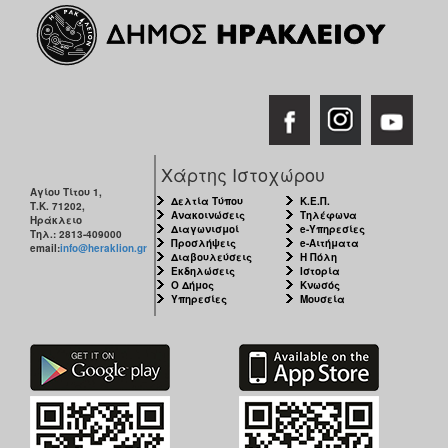
Χάρτης Ιστοχώρου
Αγίου Τίτου 1,
Δελτία Τύπου
Κ.Ε.Π.
Τ.Κ. 71202,
Ανακοινώσεις
Τηλέφωνα
Ηράκλειο
Διαγωνισμοί
e-Υπηρεσίες
Τηλ.: 2813-409000
Προσλήψεις
e-Αιτήματα
email:
info@heraklion.gr
Διαβουλεύσεις
Η Πόλη
Εκδηλώσεις
Ιστορία
Ο Δήμος
Κνωσός
Υπηρεσίες
Μουσεία