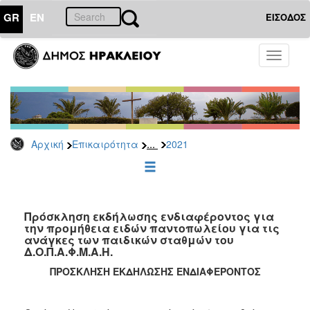
GR
EN
ΕΙΣΟΔΟΣ
ΕΠΙΚΑΙΡΟΤΗΤΑ
Toggle
navigati
Διακηρύξεις
-
Δημοπρασίες
Αρχείο
...
Αρχική
Επικαιρότητα
2021
2026
2025
2024
2023
Πρόσκληση εκδήλωσης ενδιαφέροντος για
την προμήθεια ειδών παντοπωλείου για τις
2022
ανάγκες των παιδικών σταθμών του
2021
Δ.Ο.Π.Α.Φ.Μ.Α.Η.
2020
ΠΡΟΣΚΛΗΣΗ ΕΚΔΗΛΩΣΗΣ ΕΝΔΙΑΦΕΡΟΝΤΟΣ
2019