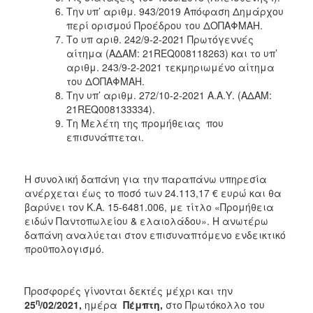
Την υπ’ αριθμ. 943/2019 Απόφαση Δημάρχου
περί ορισμού Προέδρου του ΔΟΠΑΦΜΑΗ.
Το υπ αριθ. 242/9-2-2021
Πρωτόγεννές
αίτημα (ΑΔΑΜ: 21REQ008118263) και το υπ’
αριθμ. 243/9-2-2021 τεκμηριωμένο αίτημα
του ΔΟΠΑΦΜΑΗ.
Την υπ’ αριθμ. 272/10-2-2021 Α.Α.Υ. (ΑΔΑΜ:
21REQ008133334).
Τη Μελέτη της προμήθειας που
επισυνάπτεται.
Η συνολική δαπάνη για την παραπάνω υπηρεσία
ανέρχεται έως το ποσό των 24.113,17 € ευρώ και θα
βαρύνει τον Κ.Α. 15-6481.006, με τίτλο «Προμήθεια
ειδών Παντοπωλείου & ελαιολάδου». Η ανωτέρω
δαπάνη αναλύεται στον επισυναπτόμενο ενδεικτικό
προϋπολογισμό.
Προσφορές γίνονται δεκτές μέχρι και την
η
25
/02/2021,
ημέρα
Πέμπτη,
στο Πρωτόκολλο του