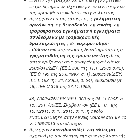
Επιμελητήριο σε σχετικό με το αντικείμενο
της προμήθειας κωδικό επαγγέλματος.
Δεν έχουν συμμετάσχει σε
εγκληματική
οργάνωση
, σε
δωροδοκία
, σε
απάτη
, σε
τρομοκρατικά εγκλήματα
ή
εγκλήματα
συνδεόμενα με τρομοκρατικές
δραστηριότητες
, σε
νομιμοποίηση
εσόδων
από παράνομες δραστηριότητες ή
χρηματοδότηση της τρομοκρατίας
όπως
αυτά ορίζονται στις αποφάσεις-πλαίσια
2008/841/ΔΕΥ, (ΕΕ L 300 της 11.11.2008 σ.42),
(ΕΕ C 195 της 25.6.1997, σ. 1) ,2003/568/ΔΕΥ,
(ΕΕ L 192 της 31.7.2003, σ. 54), 2803/2000 (Α'
48), (ΕΕ C 316 της 27.11.1995,
48),2002/475/ΔΕΥ (ΕΕ L 309 της 25.11.2005, σ.
15), 2011/36/ΕΕ, Συμβουλίου (ΕΕ L 101 της
15.4.2011, σ. 1), 2011, σ. 1), η οποία
ενσωματώθηκε στην εθνική νομοθεσία με το
ν. 4198/2013 αντίστοιχα.
Δεν έχουν
καταδικασθεί για αδίκημα
σχετικό με την άσκηση της επαγγελματικής