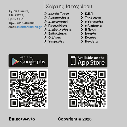
Χάρτης Ιστοχώρου
Αγίου Τίτου 1,
Δελτία Τύπου
Κ.Ε.Π.
Τ.Κ. 71202,
Ανακοινώσεις
Τηλέφωνα
Ηράκλειο
Διαγωνισμοί
e-Υπηρεσίες
Τηλ.: 2813-409000
Προσλήψεις
e-Αιτήματα
email:
info@heraklion.gr
Διαβουλεύσεις
Η Πόλη
Εκδηλώσεις
Ιστορία
Ο Δήμος
Κνωσός
Υπηρεσίες
Μουσεία
Επικοινωνία
Copyright © 2026