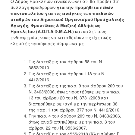
2018
Ο Δήμος Ηρακλείου ανακοινώνει ότι θα προβεί στη
συλλογή προσφορών
για την προμήθεια ειδών
2017
παντοπωλείου για τις ανάγκες των παιδικών
2016
σταθμών του Δημοτικού Οργανισμού Προσχολικής
Αγωγής, Φροντίδας & Μαζική Αθλήσεως
2015
Ηρακλείου (Δ.Ο.Π.Α.Φ.Μ.Α.Η.)
και καλεί τους
2013
ενδιαφερόμενους
να καταθέσουν τις σχετικές
κλειστές προσφορές σύμφωνα με:
Τις διατάξεις του άρθρου 58 του Ν.
ΔΗΜΟΤΗΣ
3852/2010.
Τις διατάξεις του άρθρου 118 του Ν.
4412/2016.
ΕΠΙΣΚΕΠΤΗΣ
Τις διατάξεις της παρ. 9 του άρθρου 209 του
Ν. 3463/2006, όπως προστέθηκε με την παρ.
ΗΡΑΚΛΕΙΟ
13 του άρθρου 20 του Ν. 3731/2008 και
ΓΙΑ...
διατηρήθηκε σε ισχύ με την περίπτωση 38
της παρ. 1 του άρθρου 377 του Ν. 4412/2016.
Την παρ. 4 του άρθρου 209 του Ν. 3463/2006,
όπως αναδιατυπώθηκε με την παρ. 3 του
άρθρου 22 του Ν. 3536/2007.
Τις διατάξεις του 4555/2018 (Κλεισθένης I).