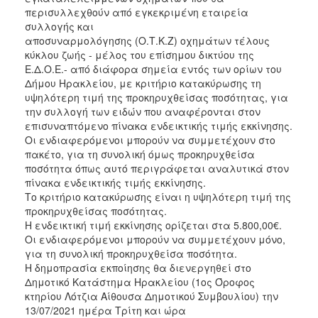
2018
περισυλλεχθούν από εγκεκριμένη εταιρεία
2017
συλλογής και
αποσυναρμολόγησης (Ο.Τ.Κ.Ζ) οχημάτων τέλους
2016
κύκλου ζωής - μέλος του επίσημου δικτύου της
2015
Ε.Δ.Ο.Ε.- από διάφορα σημεία εντός των ορίων του
Δήμου Ηρακλείου, με κριτήριο κατακύρωσης τη
2013
υψηλότερη τιμή της προκηρυχθείσας ποσότητας, για
την συλλογή των ειδών που αναφέρονται στον
επισυναπτόμενο πίνακα ενδεικτικής τιμής εκκίνησης.
Οι ενδιαφερόμενοι μπορούν να συμμετέχουν στο
πακέτο, για τη συνολική όμως προκηρυχθείσα
ΔΗΜΟΤΗΣ
ποσότητα όπως αυτό περιγράφεται αναλυτικά στον
πίνακα ενδεικτικής τιμής εκκίνησης.
ΕΠΙΣΚΕΠΤΗΣ
Το κριτήριο κατακύρωσης είναι η υψηλότερη τιμή της
προκηρυχθείσας ποσότητας.
ΗΡΑΚΛΕΙΟ
Η ενδεικτική τιμή εκκίνησης ορίζεται στα 5.800,00€.
ΓΙΑ...
Οι ενδιαφερόμενοι μπορούν να συμμετέχουν μόνο,
για τη συνολική προκηρυχθείσα ποσότητα.
Η δημοπρασία εκποίησης θα διενεργηθεί στο
Δημοτικό Κατάστημα Ηρακλείου (1ος Όροφος
κτηρίου Λότζια Αίθουσα Δημοτικού Συμβουλίου) την
13/07/2021 ημέρα Τρίτη και ώρα