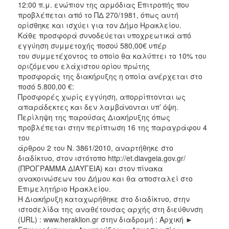
12:00 π.μ. ενώπιον της αρμόδιας Επιτροπής που
προβλέπεται από το ΠΔ 270/1981, όπως αυτή
ορίσθηκε και ισχύει για τον Δήμο Ηρακλείου.
Κάθε προσφορά συνοδεύεται υποχρεωτικά από
εγγύηση συμμετοχής ποσού 580,00€ υπέρ
του συμμετέχοντος το οποίο θα καλύπτει το 10% του
οριζόμενου ελάχιστου ορίου πρώτης
προσφοράς της διακήρυξης η οποία ανέρχεται στο
ποσό 5.800,00 €:
Προσφορές χωρίς εγγύηση, απορρίπτονται ως
απαράδεκτες και δεν λαμβάνονται υπ’ όψη.
Περίληψη της παρούσας Διακήρυξης όπως
προβλέπεται στην περίπτωση 16 της παραγράφου 4
του
άρθρου 2 του Ν. 3861/2010, αναρτήθηκε στο
διαδίκτυο, στον ιστότοπο http://et.diavgeia.gov.gr/
(ΠΡΟΓΡΑΜΜΑ ΔΙΑΥΓΕΙΑ) και στον πίνακα
ανακοινώσεων του Δήμου και θα αποσταλεί στο
Επιμελητήριο Ηρακλείου.
Η Διακήρυξη καταχωρήθηκε στο διαδίκτυο, στην
ιστοσελίδα της αναθέτουσας αρχής στη διεύθυνση
(URL) : www.heraklion.gr στην διαδρομή : Αρχική ►