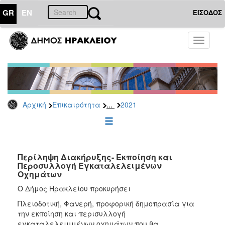
GR
EN
ΕΙΣΟΔΟΣ
ΕΠΙΚΑΙΡΟΤΗΤΑ
Toggle
navigati
Διακηρύξεις
-
Δημοπρασίες
Αρχείο
...
Αρχική
Επικαιρότητα
2021
2026
2025
2024
2023
Περίληψη Διακήρυξης- Εκποίηση και
Περοσυλλογή Εγκαταλελειμένων
2022
Οχημάτων
2021
Ο Δήμος Ηρακλείου προκυρήσει
2020
Πλειοδοτική, Φανερή, προφορική δημοπρασία για
2019
την εκποίηση και περισυλλογή
εγκαταλελειμμένων οχημάτων που θα