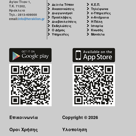
Αγίου Τίτου 1,
Δελτία Τύπου
Κ.Ε.Π.
Τ.Κ. 71202,
Ανακοινώσεις
Τηλέφωνα
Ηράκλειο
Διαγωνισμοί
e-Υπηρεσίες
Τηλ.: 2813-409000
Προσλήψεις
e-Αιτήματα
email:
info@heraklion.gr
Διαβουλεύσεις
Η Πόλη
Εκδηλώσεις
Ιστορία
Ο Δήμος
Κνωσός
Υπηρεσίες
Μουσεία
Επικοινωνία
Copyright © 2026
Όροι Χρήσης
Υλοποίηση