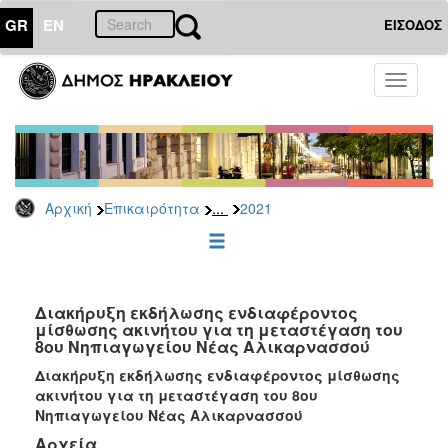
GR
EN
ΕΙΣΟΔΟΣ
ΕΠΙΚΑΙΡΟΤΗΤΑ
Toggle
navigati
Διακηρύξεις
-
Δημοπρασίες
Αρχείο
...
Αρχική
Επικαιρότητα
2021
2026
2025
2024
2023
Διακήρυξη εκδήλωσης ενδιαφέροντος
μίσθωσης ακινήτου για τη μεταστέγαση του
2022
8ου Νηπιαγωγείου Νέας Αλικαρνασσού
2021
Διακήρυξη εκδήλωσης ενδιαφέροντος μίσθωσης
2020
ακινήτου για τη μεταστέγαση του 8ου
Νηπιαγωγείου Νέας Αλικαρνασσού
2019
Αρχεία