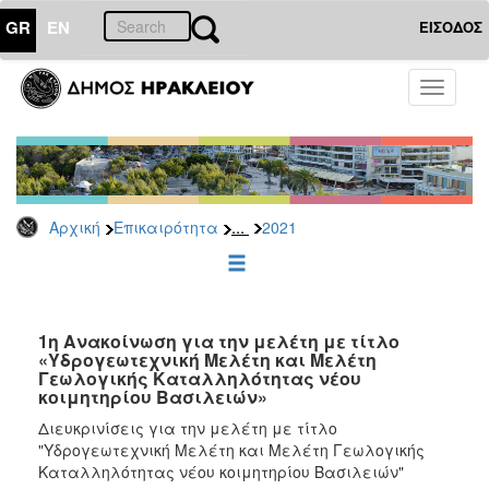
GR
EN
ΕΙΣΟΔΟΣ
ΕΠΙΚΑΙΡΟΤΗΤΑ
Toggle
navigati
Διακηρύξεις
-
Δημοπρασίες
Αρχείο
...
Αρχική
Επικαιρότητα
2021
2026
2025
2024
2023
1η Ανακοίνωση για την μελέτη με τίτλο
«Υδρογεωτεχνική Μελέτη και Μελέτη
2022
Γεωλογικής Καταλληλότητας νέου
2021
κοιμητηρίου Βασιλειών»
2020
Διευκρινίσεις για την μελέτη με τίτλο
"Υδρογεωτεχνική Μελέτη και Μελέτη Γεωλογικής
2019
Καταλληλότητας νέου κοιμητηρίου Βασιλειών"