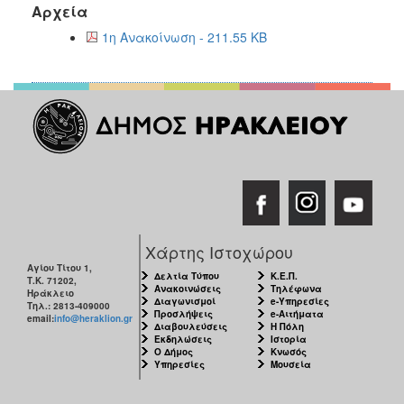
2018
Αρχεία
2017
1η Ανακοίνωση - 211.55 KB
2016
2015
2013
ΔΗΜΟΤΗΣ
ΕΠΙΣΚΕΠΤΗΣ
Χάρτης Ιστοχώρου
Αγίου Τίτου 1,
Δελτία Τύπου
Κ.Ε.Π.
ΗΡΑΚΛΕΙΟ
Τ.Κ. 71202,
Ανακοινώσεις
Τηλέφωνα
ΓΙΑ...
Ηράκλειο
Διαγωνισμοί
e-Υπηρεσίες
Τηλ.: 2813-409000
Προσλήψεις
e-Αιτήματα
email:
info@heraklion.gr
Διαβουλεύσεις
Η Πόλη
Εκδηλώσεις
Ιστορία
Ο Δήμος
Κνωσός
Υπηρεσίες
Μουσεία