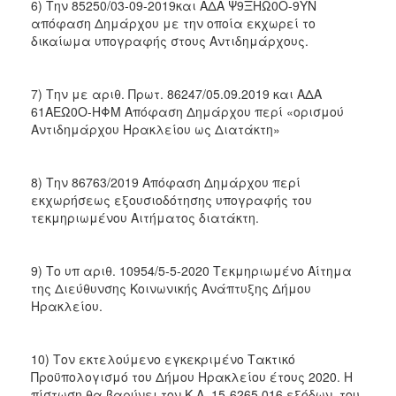
6) Την 85250/03-09-2019και ΑΔΑ Ψ9ΞΗΩ0Ο-9ΥΝ
απόφαση Δημάρχου με την οποία εκχωρεί το
δικαίωμα υπογραφής στους Αντιδημάρχους.
7) Την με αριθ. Πρωτ. 86247/05.09.2019 και ΑΔΑ
61ΑΕΩ0Ο-ΗΦΜ Απόφαση Δημάρχου περί «ορισμού
Αντιδημάρχου Ηρακλείου ως Διατάκτη»
8) Την 86763/2019 Απόφαση Δημάρχου περί
εκχωρήσεως εξουσιοδότησης υπογραφής του
τεκμηριωμένου Αιτήματος διατάκτη.
9) Το υπ αριθ. 10954/5-5-2020 Τεκμηριωμένο Αίτημα
της Διεύθυνσης Κοινωνικής Ανάπτυξης Δήμου
Ηρακλείου.
10) Τον εκτελούμενο εγκεκριμένο Τακτικό
Προϋπολογισμό του Δήμου Ηρακλείου έτους 2020. Η
πίστωση θα βαρύνει τον Κ.Α. 15-6265.016 εξόδων, του