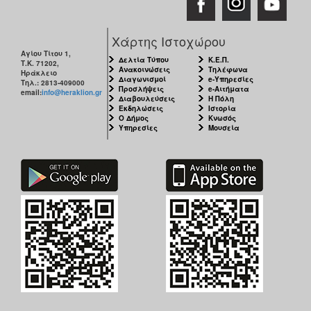
Χάρτης Ιστοχώρου
Αγίου Τίτου 1,
Δελτία Τύπου
Κ.Ε.Π.
Τ.Κ. 71202,
Ανακοινώσεις
Τηλέφωνα
Ηράκλειο
Διαγωνισμοί
e-Υπηρεσίες
Τηλ.: 2813-409000
Προσλήψεις
e-Αιτήματα
email:
info@heraklion.gr
Διαβουλεύσεις
Η Πόλη
Εκδηλώσεις
Ιστορία
Ο Δήμος
Κνωσός
Υπηρεσίες
Μουσεία