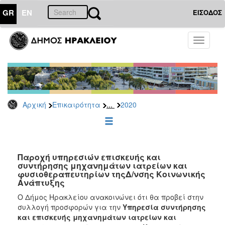
GR
EN
ΕΙΣΟΔΟΣ
ΕΠΙΚΑΙΡΟΤΗΤΑ
Toggle
navigati
Διακηρύξεις
-
Δημοπρασίες
Αρχείο
...
Αρχική
Επικαιρότητα
2020
2026
2025
2024
2023
Παροχή υπηρεσιών επισκευής και
συντήρησης μηχανημάτων ιατρείων και
2022
φυσιοθεραπευτηρίων τηςΔ/νσης Κοινωνικής
2021
Ανάπτυξης
2020
Ο Δήμος Ηρακλείου ανακοινώνει ότι θα προβεί στην
συλλογή προσφορών για την
Υπηρεσία συντήρησης
2019
και επισκευής μηχανημάτων ιατρείων και