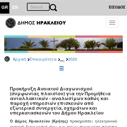
GR
EN
ΕΙΣΟΔΟΣ
ΕΠΙΚΑΙΡΟΤΗΤΑ
Toggle
navigati
Διακηρύξεις
-
Δημοπρασίες
Αρχείο
...
Αρχική
Επικαιρότητα
2020
2026
2025
2024
2023
Προκήρυξη Ανοικτού Διαγωνισμού
(συμφωνίας πλαισίου) για την Προμήθεια
2022
ανταλλακτικών - αναλωσίμων καθώς και
2021
παροχή υπηρεσιών επισκευών από
εξωτερικά συνεργεία, οχημάτων και
2020
υπερκατασκευών του Δήμου Ηρακλείου
2019
Ο Δήμος Ηρακλείου (Κρήτης)
προκηρύσσει ηλεκτρονικό
ανοικτό διαγωνισμό άνω των ορίων συμφωνίας πλαίσιο