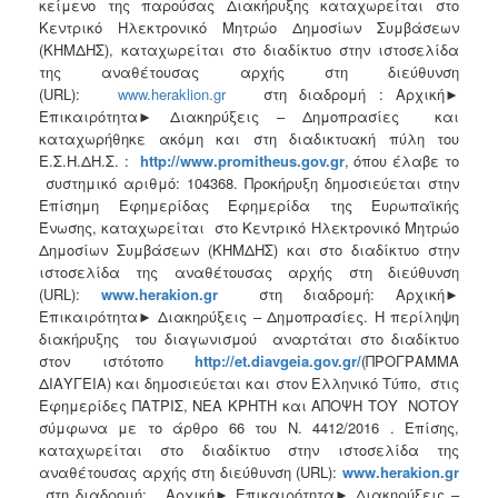
κείμενο της παρούσας Διακήρυξης καταχωρείται στο
Κεντρικό Ηλεκτρονικό Μητρώο Δημοσίων Συμβάσεων
(ΚΗΜΔΗΣ), καταχωρείται στο διαδίκτυο στην ιστοσελίδα
της αναθέτουσας αρχής στη διεύθυνση
(URL):
www.heraklion.gr
στη διαδρομή : Αρχική►
Επικαιρότητα► Διακηρύξεις – Δημοπρασίες
και
καταχωρήθηκε ακόμη και στη διαδικτυακή πύλη του
Ε.Σ.Η.ΔΗ.Σ. :
http
://
www
.
promitheus
.
gov
.
gr
, όπου έλαβε το
συστημικό αριθμό: 104368. Προκήρυξη δημοσιεύεται στην
Επίσημη Εφημερίδας Εφημερίδα της Ευρωπαϊκής
Ένωσης, καταχωρείται στο Κεντρικό Ηλεκτρονικό Μητρώο
Δημοσίων Συμβάσεων (ΚΗΜΔΗΣ) και στο διαδίκτυο στην
ιστοσελίδα της αναθέτουσας αρχής στη διεύθυνση
(URL):
www.
herakion
.gr
στη διαδρομή: Αρχική►
Επικαιρότητα► Διακηρύξεις – Δημοπρασίες. Η περίληψη
διακήρυξης του διαγωνισμού αναρτάται στο διαδίκτυο
στον ιστότοπο
http://et.diavgeia.gov.gr/
(ΠΡΟΓΡΑΜΜΑ
ΔΙΑΥΓΕΙΑ) και δημοσιεύεται και στον Ελληνικό Τύπο, στις
Εφημερίδες ΠΑΤΡΙΣ, ΝΕΑ ΚΡΗΤΗ και ΑΠΟΨΗ ΤΟΥ ΝΟΤΟΥ
σύμφωνα με το άρθρο 66 του Ν. 4412/2016 . Επίσης,
καταχωρείται στο διαδίκτυο στην ιστοσελίδα της
αναθέτουσας αρχής στη διεύθυνση (URL):
www.
herakion
.gr
στη διαδρομή: Αρχική► Επικαιρότητα► Διακηρύξεις –