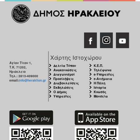
Χάρτης Ιστοχώρου
Αγίου Τίτου 1,
Δελτία Τύπου
Κ.Ε.Π.
Τ.Κ. 71202,
Ανακοινώσεις
Τηλέφωνα
Ηράκλειο
Διαγωνισμοί
e-Υπηρεσίες
Τηλ.: 2813-409000
Προσλήψεις
e-Αιτήματα
email:
info@heraklion.gr
Διαβουλεύσεις
Η Πόλη
Εκδηλώσεις
Ιστορία
Ο Δήμος
Κνωσός
Υπηρεσίες
Μουσεία