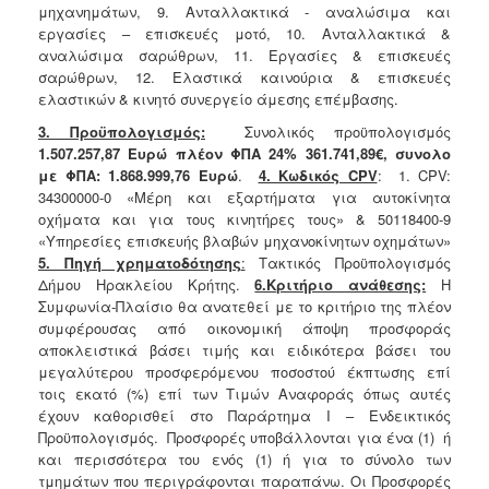
μηχανημάτων, 9. Ανταλλακτικά - αναλώσιμα και
εργασίες – επισκευές μοτό, 10. Ανταλλακτικά &
αναλώσιμα σαρώθρων, 11. Εργασίες & επισκευές
σαρώθρων, 12. Ελαστικά καινούρια & επισκευές
ελαστικών & κινητό συνεργείο άμεσης επέμβασης.
3. Προϋπολογισμός:
Συνολικός προϋπολογισμός
1
.507.257,87 Ευρώ πλέον ΦΠΑ 24% 361.741,89€, συνολο
με ΦΠΑ: 1.868.999,76
Ευρώ
.
4. Κωδικός CPV
: 1. CPV:
34300000-0 «Μέρη και εξαρτήματα για αυτοκίνητα
οχήματα και για τους κινητήρες τους» & 50118400-9
«Υπηρεσίες επισκευής βλαβών μηχανοκίνητων οχημάτων»
5. Πηγή χρηματοδότησης
:
Τακτικός Προϋπολογισμός
Δήμου Ηρακλείου Κρήτης.
6.Κριτήριο ανάθεσης:
Η
Συμφωνία-Πλαίσιο θα ανατεθεί με το κριτήριο της πλέον
συμφέρουσας από οικονομική άποψη προσφοράς
αποκλειστικά βάσει τιμής και ειδικότερα βάσει του
μεγαλύτερου προσφερόμενου ποσοστού έκπτωσης επί
τοις εκατό (%) επί των Τιμών Αναφοράς όπως αυτές
έχουν καθορισθεί στο Παράρτημα Ι – Ενδεικτικός
Προϋπολογισμός. Προσφορές υποβάλλονται για ένα (1) ή
και περισσότερα του ενός (1) ή για το σύνολο των
τμημάτων που περιγράφονται παραπάνω. Οι Προσφορές