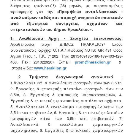
2018
διάρκειας τριάντα-έξι (36) μηνών, με σφραγισμένες
2017
προσφορές για την
«Προμήθεια ανταλλακτικών -
αναλωσίμων καθώς και παροχή υπηρεσιών επισκευών
2016
από εξωτερικά συνεργεία, οχημάτων και
2015
υπερκατασκευών του Δήμου Ηρακλείου».
2013
1. Αναθέτουσα Αρχή - Στοιχεία επικοινωνίας:
Αναθέτουσα αρχή: ΔΗΜΟΣ ΗΡΑΚΛΕΙΟΥ/ Είδος
αναθέτουσας αρχής: Ο.Τ.Α./ Κωδικός NUTS: GR 431 Οδός
Αγίου Τίτου 1, Τ.Κ. 71202 Τηλ: 2813409185-186-189-403-428-
468, Fax: 2810229207 E-mail:
prom
@
heraklion
.
gr
&
ΔΗΜΟΤΗΣ
Ιστοσελίδα:
www
.
heraklion
.
gr
2. Τμήματα Διαγωνισμού αναλυτικά
:
ΕΠΙΣΚΕΠΤΗΣ
1.Ανταλλακτικά & αναλώσιμα φορτηγών άνω των 3,5 tn,
2. Εργασίες & επισκευές πλαισίων φορτηγών άνω των
ΗΡΑΚΛΕΙΟ
3,5tn, 3. Εργασίες & επισκευές υπερκατασκευών, 4.
ΓΙΑ...
Εργασίες & επισκευές φανοποιίας για όλα τα οχήματα,
5. Ανταλλακτικά & αναλώσιμα ημιφορτηγών κάτω των
3,5 tn και επιβατικών, 6. Εργασίες & επισκευές πλαισίων
ημιφορτηγών κάτω των 3,5tn και επιβατικών, 7.
Ανταλλακτικά & αναλώσιμα χωματουργικών
μηχανημάτων, 8. Εργασίες & Επισκευές χωματουργικών