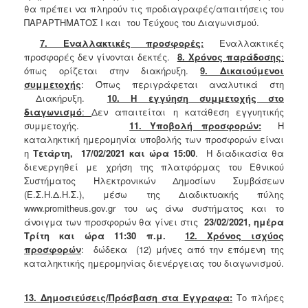
θα πρέπει να πληρούν τις προδιαγραφές/απαιτήσεις του
ΠΑΡΑΡΤΗΜΑΤΟΣ Ι και του Τεύχους του Διαγωνισμού.
7. Εναλλακτικές προσφορές:
Εναλλακτικές
προσφορές δεν γίνονται δεκτές.
8. Χρόνος παράδοσης
:
όπως ορίζεται στην διακήρυξη.
9. Δικαιούμενοι
συμμετοχής
: Όπως περιγράφεται αναλυτικά στη
Διακήρυξη.
10.
Η εγγύηση συμμετοχής στο
διαγωνισμό
:
Δεν απαιτείται η κατάθεση εγγυητικής
συμμετοχής.
11. Υποβολή προσφορών:
Η
καταληκτική ημερομηνία υποβολής των προσφορών είναι
η
Τετάρτη,
17/02/2021 και ώρα 15:00
. Η διαδικασία θα
διενεργηθεί με χρήση της πλατφόρμας του Εθνικού
Συστήματος Ηλεκτρονικών Δημοσίων Συμβάσεων
(Ε.Σ.Η.Δ.Η.Σ.), μέσω της Διαδικτυακής πύλης
www.promitheus.gov.gr του ως άνω συστήματος και το
άνοιγμα των προσφορών θα γίνει στις
23/02/2021, ημέρα
Τρίτη και ώρα 11:30 π.μ.
12. Χρόνος ισχύος
προσφορών
: δώδεκα (12) μήνες από την επόμενη της
καταληκτικής ημερομηνίας διενέργειας του διαγωνισμού.
13. Δημοσιεύσεις/Πρόσβαση στα Έγγραφα:
Το πλήρες