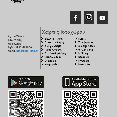
Χάρτης Ιστοχώρου
Αγίου Τίτου 1,
Δελτία Τύπου
Κ.Ε.Π.
Τ.Κ. 71202,
Ανακοινώσεις
Τηλέφωνα
Ηράκλειο
Διαγωνισμοί
e-Υπηρεσίες
Τηλ.: 2813-409000
Προσλήψεις
e-Αιτήματα
email:
info@heraklion.gr
Διαβουλεύσεις
Η Πόλη
Εκδηλώσεις
Ιστορία
Ο Δήμος
Κνωσός
Υπηρεσίες
Μουσεία