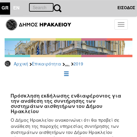
GR
EN
ΕΙΣΟΔΟΣ
ΕΠΙΚΑΙΡΟΤΗΤΑ
Toggle
navigati
Διακηρύξεις
-
Δημοπρασίες
Αρχείο
...
Αρχική
Επικαιρότητα
2019
2026
2025
2024
2023
Πρόσκληση εκδήλωσης ενδιαφέροντος για
την ανάθεση της συντήρησης των
2022
συστημάτων αισθητήρων του Δήμου
2021
Ηρακλείου
2020
Ο Δήμος Ηρακλείου ανακοινώνει ότι θα προβεί σε
ανάθεση της παροχής υπηρεσίας συντήρησης των
2019
συστημάτων αισθητήρων του Δήμου Ηρακλείου