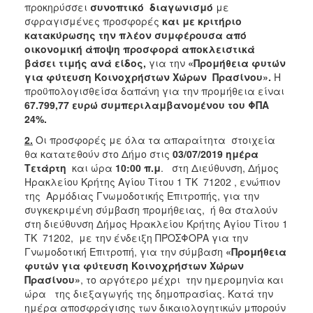
2018
προκηρύσσει
συνοπτικό διαγωνισμό
με
σφραγισμένες προσφορές
και με κριτήριο
2017
κατακύρωσης την πλέον συμφέρουσα από
2016
οικονομική άποψη προσφορά αποκλειστικά
βάσει τιμής ανά είδος,
για την
«Προμήθεια φυτών
2015
για φύτευση
Κοινοχρήστων Χώρων Πρασίνου».
Η
2013
προϋπολογισθείσα δαπάνη για την προμήθεια είναι
67.799,77 ευρώ συμπεριλαμβανομένου του ΦΠΑ
24%.
2.
Οι προσφορές με όλα τα απαραίτητα στοιχεία
θα κατατεθούν στο Δήμο στις
03/07/2019 ημέρα
ΔΗΜΟΤΗΣ
Τετάρτη
και ώρα
10:00 π.μ
. στη Διεύθυνση, Δήμος
Ηρακλείου Κρήτης Αγίου Τίτου 1 ΤΚ 71202 , ενώπιον
ΕΠΙΣΚΕΠΤΗΣ
της Αρμόδιας Γνωμοδοτικής Επιτροπής, για την
συγκεκριμένη σύμβαση προμήθειας, ή θα σταλούν
ΗΡΑΚΛΕΙΟ
στη διεύθυνση Δήμος Ηρακλείου Κρήτης Αγίου Τίτου 1
ΓΙΑ...
ΤΚ 71202, με την ένδειξη ΠΡΟΣΦΟΡΑ για την
Γνωμοδοτική Επιτροπή, για την σύμβαση
«Προμήθεια
φυτών για φύτευση
Κοινοχρήστων Χώρων
Πρασίνου»
, το αργότερο μέχρι την ημερομηνία και
ώρα της διεξαγωγής της δημοπρασίας. Κατά την
ημέρα αποσφράγισης των δικαιολογητικών μπορούν