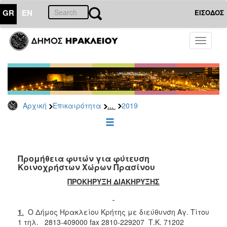
GR
EN
ΕΙΣΟΔΟΣ
ΕΠΙΚΑΙΡΟΤΗΤΑ
Toggle
navigati
Διακηρύξεις
-
Δημοπρασίες
Αρχείο
...
Αρχική
Επικαιρότητα
2019
2026
2025
2024
2023
Προμήθεια φυτών για φύτευση
Κοινοχρήστων Χώρων Πρασίνου
2022
ΠΡΟΚΗΡΥΞΗ ΔΙΑΚΗΡΥΞΗΣ
2021
2020
1
.
Ο Δήμος Ηρακλείου Κρήτης με διεύθυνση Αγ. Τίτου
2019
1 τηλ. 2813-409000 fax 2810-229207 Τ.Κ. 71202