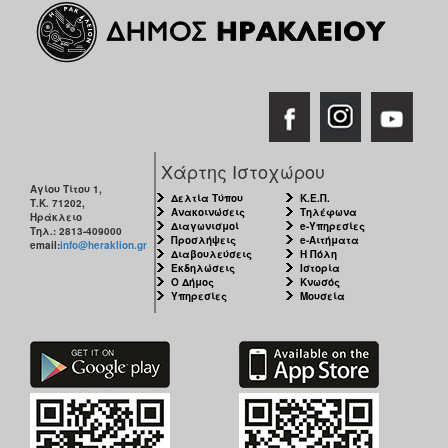
Χάρτης Ιστοχώρου
Αγίου Τίτου 1,
Δελτία Τύπου
Κ.Ε.Π.
Τ.Κ. 71202,
Ανακοινώσεις
Τηλέφωνα
Ηράκλειο
Διαγωνισμοί
e-Υπηρεσίες
Τηλ.: 2813-409000
Προσλήψεις
e-Αιτήματα
email:
info@heraklion.gr
Διαβουλεύσεις
Η Πόλη
Εκδηλώσεις
Ιστορία
Ο Δήμος
Κνωσός
Υπηρεσίες
Μουσεία