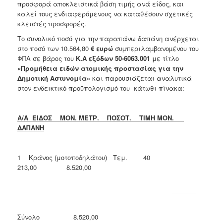
2018
προσφορά αποκλειστικά βάση τιμής ανά είδος, και
καλεί τους ενδιαφερόμενους να καταθέσουν σχετικές
2017
κλειστές προσφορές.
2016
Το συνολικό ποσό για την παραπάνω δαπάνη ανέρχεται
2015
στο ποσό των 10.564,80
€
ευρώ
συµπεριλαµβανοµένου του
ΦΠΑ σε βάρος του
Κ.Α εξόδων 50-6063.001
με τίτλο
2013
«Προμήθεια ειδών ατομικής προστασίας για την
Δημοτική Αστυνομία»
και παρουσιάζεται αναλυτικά
στον ενδεικτικό προϋπολογισμό του κάτωθι πίνακα:
ΔΗΜΟΤΗΣ
Α/Α ΕΙΔΟΣ ΜΟΝ. ΜΕΤΡ. ΠΟΣΟΤ. ΤΙΜΗ ΜΟΝ.
ΔΑΠΑΝΗ
ΕΠΙΣΚΕΠΤΗΣ
ΗΡΑΚΛΕΙΟ
1 Κράνος (μοτοποδηλάτου) Τεμ. 40
ΓΙΑ...
213,00 8.520,00
------------
Σύνολο 8.520,00