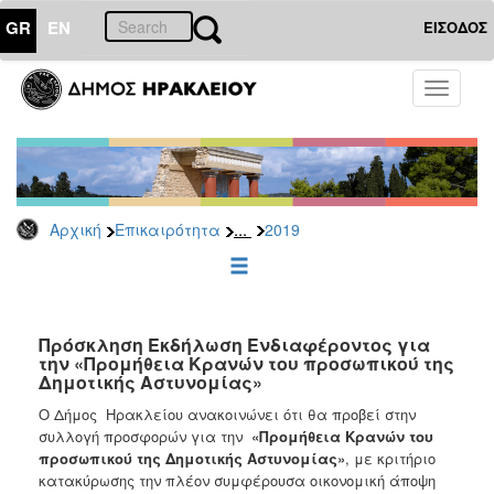
GR
EN
ΕΙΣΟΔΟΣ
ΕΠΙΚΑΙΡΟΤΗΤΑ
Toggle
navigati
Διακηρύξεις
-
Δημοπρασίες
Αρχείο
...
Αρχική
Επικαιρότητα
2019
2026
2025
2024
2023
Πρόσκληση Εκδήλωση Ενδιαφέροντος για
την «Προμήθεια Κρανών του προσωπικού της
2022
Δημοτικής Αστυνομίας»
2021
Ο Δήμος Ηρακλείου ανακοινώνει ότι θα προβεί στην
2020
συλλογή προσφορών για την
«Προμήθεια Κρανών του
προσωπικού της Δημοτικής Αστυνομίας»
, με κριτήριο
2019
κατακύρωσης την πλέον συμφέρουσα οικονομική άποψη