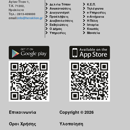
Αγίου Τίτου 1,
Δελτία Τύπου
Κ.Ε.Π.
Τ.Κ. 71202,
Ανακοινώσεις
Τηλέφωνα
Ηράκλειο
Διαγωνισμοί
e-Υπηρεσίες
Τηλ.: 2813-409000
Προσλήψεις
e-Αιτήματα
email:
info@heraklion.gr
Διαβουλεύσεις
Η Πόλη
Εκδηλώσεις
Ιστορία
Ο Δήμος
Κνωσός
Υπηρεσίες
Μουσεία
Επικοινωνία
Copyright © 2026
Όροι Χρήσης
Υλοποίηση