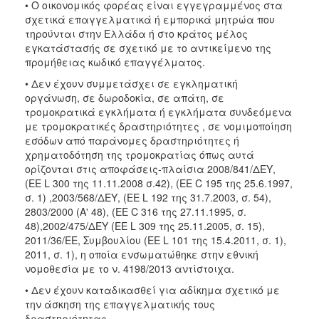
• Ο οικονομικός φορέας είναι εγγεγραμμένος στα
σχετικά επαγγελματικά ή εμπορικά μητρώα που
τηρούνται στην Ελλάδα ή στο κράτος μέλος
εγκατάστασής σε σχετικό με το αντικείμενο της
προμήθειας κωδικό επαγγέλματος.
• Δεν έχουν συμμετάσχει σε εγκληματική
οργάνωση, σε δωροδοκία, σε απάτη, σε
τρομοκρατικά εγκλήματα ή εγκλήματα συνδεόμενα
με τρομοκρατικές δραστηριότητες , σε νομιμοποίηση
εσόδων από παράνομες δραστηριότητες ή
χρηματοδότηση της τρομοκρατίας όπως αυτά
ορίζονται στις αποφάσεις-πλαίσια 2008/841/ΔΕΥ,
(ΕΕ L 300 της 11.11.2008 σ.42), (ΕΕ C 195 της 25.6.1997,
σ. 1) ,2003/568/ΔΕΥ, (ΕΕ L 192 της 31.7.2003, σ. 54),
2803/2000 (Α' 48), (ΕΕ C 316 της 27.11.1995, σ.
48),2002/475/ΔΕΥ (ΕΕ L 309 της 25.11.2005, σ. 15),
2011/36/ΕΕ, Συμβουλίου (ΕΕ L 101 της 15.4.2011, σ. 1),
2011, σ. 1), η οποία ενσωματώθηκε στην εθνική
νομοθεσία με το ν. 4198/2013 αντίστοιχα.
• Δεν έχουν καταδικασθεί για αδίκημα σχετικό με
την άσκηση της επαγγελματικής τους
δραστηριότητας.