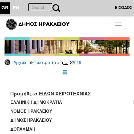
GR
EN
ΕΙΣΟΔΟΣ
ΕΠΙΚΑΙΡΟΤΗΤΑ
Toggle
navigati
Διακηρύξεις
-
Δημοπρασίες
Αρχείο
...
Αρχική
Επικαιρότητα
2019
2026
2025
2024
2023
Προμήθεια ΕΙΔΩΝ ΧΕΙΡΟΤΕΧΝΙΑΣ
2022
ΕΛΛΗΝΙΚΗ ΔΗΜΟΚΡΑΤΙΑ Ηράκλειο 
2021
ΝΟΜΟΣ ΗΡΑΚΛΕΙΟΥ
2020
ΔΗΜΟΣ ΗΡΑΚΛΕΙΟΥ ΑΡ.ΠΡΩ
2019
ΔΟΠΑΦΜΑΗ