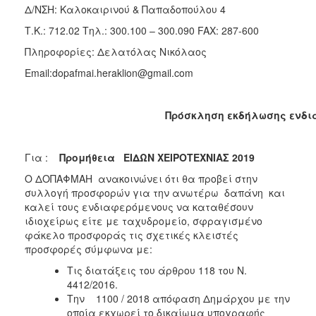
2018
Δ/ΝΣΗ: Καλοκαιρινού & Παπαδοπούλου 4
2017
Τ.Κ.: 712.02
Τηλ.: 300.100 – 300.090 FAX: 287-600
2016
Πληροφορίες: Δελατόλας Νικόλαος
2015
Email:dopafmai.heraklion@gmail.com
2013
Πρόσκληση εκδήλωσης ενδι
ΔΗΜΟΤΗΣ
Για :
Προμήθεια ΕΙΔΩΝ ΧΕΙΡΟΤΕΧΝΙΑΣ 2019
Ο ΔΟΠΑΦΜΑΗ ανακοινώνει ότι θα προβεί στην
ΕΠΙΣΚΕΠΤΗΣ
συλλογή προσφορών για την ανωτέρω δαπάνη και
καλεί τους ενδιαφερόμενους να καταθέσουν
ΗΡΑΚΛΕΙΟ
ιδιοχείρως είτε με ταχυδρομείο, σφραγισμένο
ΓΙΑ...
φάκελο προσφοράς τις σχετικές κλειστές
προσφορές σύμφωνα με:
Τις διατάξεις του άρθρου 118 του Ν.
4412/2016.
Την 1100 / 2018 απόφαση Δημάρχου με την
οποία εκχωρεί το δικαίωμα υπογραφής