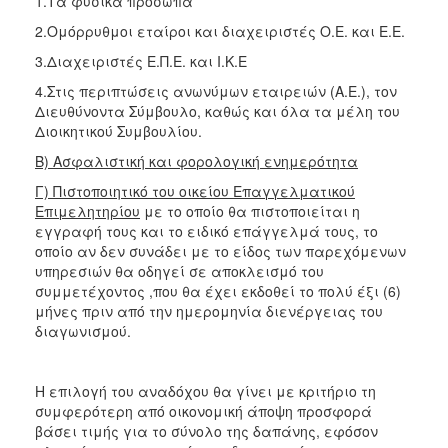
1.Τα φυσικά πρόσωπα
2.Ομόρρυθμοι εταίροι και διαχειριστές Ο.Ε. και Ε.Ε.
3.Διαχειριστές Ε.Π.Ε. και Ι.Κ.Ε
4.Στις περιπτώσεις ανωνύμων εταιρειών (Α.Ε.), τον
Διευθύνοντα Σύμβουλο, καθώς και όλα τα μέλη του
Διοικητικού Συμβουλίου.
Β) Ασφαλιστική και φορολογική ενημερότητα
Γ) Πιστοποιητικό του οικείου Επαγγελματικού
Επιμελητηρίου
με το οποίο θα πιστοποιείται η
εγγραφή τους και το ειδικό επάγγελμά τους, το
οποίο αν δεν συνάδει με το είδος των παρεχόμενων
υπηρεσιών θα οδηγεί σε αποκλεισμό του
συμμετέχοντος ,που θα έχει εκδοθεί το πολύ έξι (6)
μήνες πριν από την ημερομηνία διενέργειας του
διαγωνισμού.
H επιλογή του αναδόχου θα γίνει με κριτήριο τη
συμφερότερη από οικονομική άποψη προσφορά
βάσει τιμής για το σύνολο της δαπάνης, εφόσον