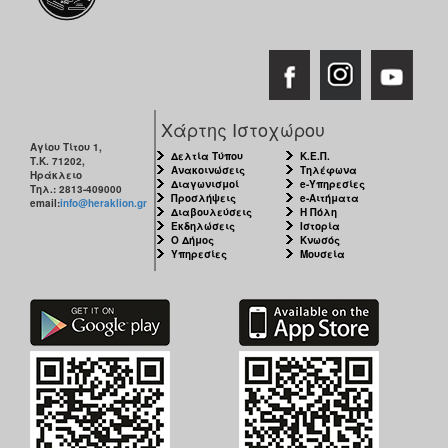
Χάρτης Ιστοχώρου
Αγίου Τίτου 1,
Δελτία Τύπου
Κ.Ε.Π.
Τ.Κ. 71202,
Ανακοινώσεις
Τηλέφωνα
Ηράκλειο
Διαγωνισμοί
e-Υπηρεσίες
Τηλ.: 2813-409000
Προσλήψεις
e-Αιτήματα
email:
info@heraklion.gr
Διαβουλεύσεις
Η Πόλη
Εκδηλώσεις
Ιστορία
Ο Δήμος
Κνωσός
Υπηρεσίες
Μουσεία