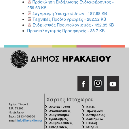
Πρόσκληση Εκδήλωσης Ενδιαφέροντος -
259.63 KB
Συγγραφή Υποχρεώσεων - 187.68 KB
Τεχνικές Προδιαγραφές - 282.52 KB
Ενδεικτικός Προυπολογισμός - 452.85 KB
Προυπολογισμός Προσφοράς - 38.7 KB
Χάρτης Ιστοχώρου
Αγίου Τίτου 1,
Δελτία Τύπου
Κ.Ε.Π.
Τ.Κ. 71202,
Ανακοινώσεις
Τηλέφωνα
Ηράκλειο
Διαγωνισμοί
e-Υπηρεσίες
Τηλ.: 2813-409000
Προσλήψεις
e-Αιτήματα
email:
info@heraklion.gr
Διαβουλεύσεις
Η Πόλη
Εκδηλώσεις
Ιστορία