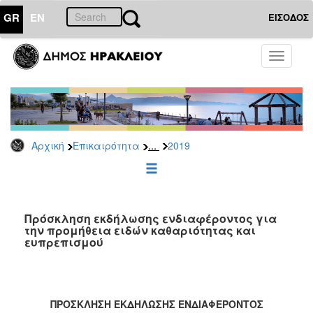
GR
EN
ΕΙΣΟΔΟΣ
ΕΠΙΚΑΙΡΟΤΗΤΑ
Toggle
navigati
Διακηρύξεις
-
Δημοπρασίες
Αρχείο
...
Αρχική
Επικαιρότητα
2019
2026
2025
2024
2023
Πρόσκληση εκδήλωσης ενδιαφέροντος για
την προμήθεια ειδών καθαριότητας και
2022
ευπρεπισμού
2021
2020
2019
ΠΡΟΣΚΛΗΣΗ ΕΚΔΗΛΩΣΗΣ ΕΝΔΙΑΦΕΡΟΝΤΟΣ