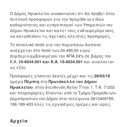
2018
2017
Ο Δήμος Ηρακλείου ανακοινώνει ότι θα προβεί στην
2016
συλλογή προσφορών για την προμήθεια ειδών
καθαριότητας και ευπρεπισμού των Υπηρεσιών του
2015
Δήμου Ηρακλείου και καλεί τους ενδιαφερόμενους
2013
να καταθέσουν τις σχετικές κλειστές προσφορές.
Το συνολικό ποσό για την παραπάνω δαπάνη
ανέρχεται στο ποσό των 24.490,00 ευρώ
συμπεριλαμβανομένου του ΦΠΑ 24% σε βάρος του
Κ.Α.
10-6634.001 και Κ.Α. 15-6634.001
και αναλύεται
ΔΗΜΟΤΗΣ
ως εξής
ΕΠΙΣΚΕΠΤΗΣ
Προσφορές γίνονται δεκτές µέχρι και τις
28/03/19
ημέρα
Πέμπτη
στο
Πρωτόκολλο του ∆ήµου
Ηρακλείου
, στην διεύθυνση Αγίου Τίτου 1, Τ.Κ. 71202
ΗΡΑΚΛΕΙΟ
ΓΙΑ...
και πληροφορίες δίνονται από το Tµήµα Προµηθειών-
Δημοπρασιών του ∆ήµου στα τηλέφωνα 2813409185-
186-189-403 όλες τις εργάσιμες ημέρες και ώρες.
Αρχεία