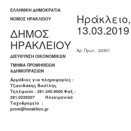
2018
2017
ΕΛΛΗΝΙΚΗ ΔΗΜΟΚΡΑΤΙΑ
Ηράκλειο,
2016
ΝΟΜΟΣ ΗΡΑΚΛΕΙΟΥ
13.03.2019
2015
ΔΗΜΟΣ
2013
ΗΡΑΚΛΕΙΟΥ
Aρ. Πρωτ. :24301
ΔΙΕΥΘΥΝΣΗ ΟΙΚΟΝΟΜΙΚΩΝ
ΔΗΜΟΤΗΣ
ΤΜΗΜΑ ΠΡΟΜΗΘΕΙΩΝ
&ΔΗΜΟΠΡΑΣΙΩΝ
ΕΠΙΣΚΕΠΤΗΣ
Αρμόδιος για πληροφορίες :
Τζανιδάκης Βασίλης
ΗΡΑΚΛΕΙΟ
Τηλέφωνο : 281.340.9000 Φαξ :
ΓΙΑ...
281.0229207 Ηλεκτρονικό
Ταχυδρομείο :
prom@heraklion.gr