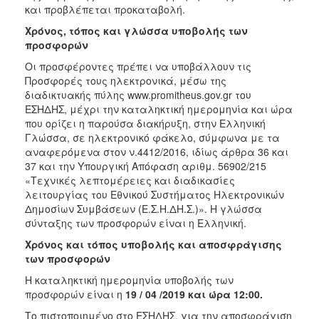
και προβλέπεται προκαταβολή.
Χρόνος, τόπος και γλώσσα υποβολής των
προσφορών
Οι προσφέροντες πρέπει να υποβάλλουν τις
Προσφορές τους ηλεκτρονικά, μέσω της
διαδικτυακής πύλης www.promitheus.gov.gr του
ΕΣΗΔΗΣ, μέχρι την καταληκτική ημερομηνία και ώρα
που ορίζει η παρούσα διακήρυξη, στην Ελληνική
Γλώσσα, σε ηλεκτρονικό φάκελο, σύμφωνα με τα
αναφερόμενα στον ν.4412/2016, ιδίως άρθρα 36 και
37 και την Υπουργική Απόφαση αριθμ. 56902/215
«Τεχνικές λεπτομέρειες και διαδικασίες
λειτουργίας του Εθνικού Συστήματος Ηλεκτρονικών
Δημοσίων Συμβάσεων (Ε.Σ.Η.ΔΗ.Σ.)». Η γλώσσα
σύνταξης των προσφορών είναι η Ελληνική.
Χρόνος και τόπος υποβολής και αποσφράγισης
των προσφορών
Η καταληκτική ημερομηνία υποβολής των
προσφορών είναι η
19 / 04 /2019 και ώρα 12:00.
Το πιστοποιημένο στο ΕΣΗΔΗΣ, για την αποσφράγιση