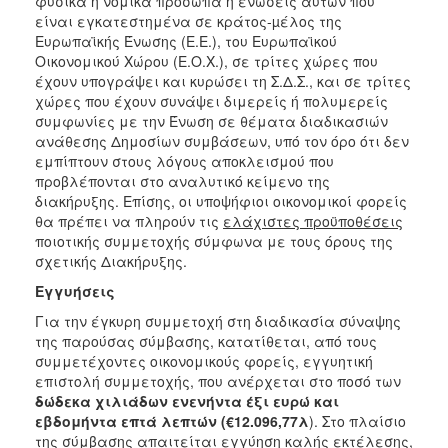
φυσικά ή νομικά πρόσωπα ή ενώσεις αυτών που
είναι εγκατεστημένα σε κράτος-µέλος της
Ευρωπαϊκής Ένωσης (Ε.Ε.), του Ευρωπαϊκού
Οικονομικού Χώρου (Ε.Ο.Χ.), σε τρίτες χώρες που
έχουν υπογράψει και κυρώσει τη Σ.Δ.Σ., και σε τρίτες
χώρες που έχουν συνάψει διμερείς ή πολυμερείς
συμφωνίες με την Ένωση σε θέματα διαδικασιών
ανάθεσης Δημοσίων συμβάσεων, υπό τον όρο ότι δεν
εμπίπτουν στους λόγους αποκλεισμού που
προβλέπονται στο αναλυτικό κείμενο της
διακήρυξης. Επίσης, οι υποψήφιοι οικονομικοί φορείς
θα πρέπει να πληρούν τις
ελάχιστες προϋποθέσεις
ποιοτικής συμμετοχής σύμφωνα με τους όρους της
σχετικής Διακήρυξης.
Εγγυήσεις
Για την έγκυρη συμμετοχή στη διαδικασία σύναψης
της παρούσας σύμβασης, κατατίθεται, από τους
συμμετέχοντες οικονομικούς φορείς, εγγυητική
επιστολή συμμετοχής, που ανέρχεται στο ποσό των
δώδεκα χιλιάδων ενενήντα έξι ευρώ και
εβδομήντα επτά λεπτών
(€12.096,77λ
). Στο πλαίσιο
της σύμβασης απαιτείται εγγύηση καλής εκτέλεσης,