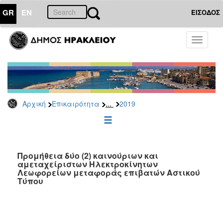
GR
EN
ΕΙΣΟΔΟΣ
ΕΠΙΚΑΙΡΟΤΗΤΑ
Toggle
navigati
Διακηρύξεις
-
Δημοπρασίες
Αρχείο
...
Αρχική
Επικαιρότητα
2019
2026
2025
2024
2023
Προμήθεια δύο (2) καινούριων και
αμεταχείριστων Ηλεκτροκίνητων
2022
Λεωφορείων μεταφοράς επιβατών Αστικού
2021
Τύπου
2020
2019