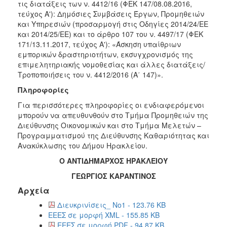
τις διατάξεις των ν. 4412/16 (ΦΕΚ 147/08.08.2016,
τεύχος Α'): Δημόσιες Συμβάσεις Έργων, Προμηθειών
και Υπηρεσιών (προσαρμογή στις Οδηγίες 2014/24/ΕΕ
και 2014/25/ΕΕ) και το άρθρο 107 του ν. 4497/17 (ΦΕΚ
171/13.11.2017, τεύχος Α'): «Άσκηση υπαίθριων
εμπορικών δραστηριοτήτων, εκσυγχρονισμός της
επιμελητηριακής νομοθεσίας και άλλες διατάξεις/
Τροποποιήσεις του ν. 4412/2016 (Α΄ 147)».
Πληροφορίες
Για περισσότερες πληροφορίες οι ενδιαφερόμενοι
μπορούν να απευθυνθούν στο Τμήμα Προμηθειών της
Διεύθυνσης Οικονομικών και στο Τμήμα Μελετών –
Προγραμματισμού της Διεύθυνσης Καθαριότητας και
Ανακύκλωσης του Δήμου Ηρακλείου.
Ο ΑΝΤΙΔΗΜΑΡΧΟΣ ΗΡΑΚΛΕΙΟΥ
ΓΕΩΡΓΙΟΣ ΚΑΡΑΝΤΙΝΟΣ
Αρχεία
Διευκρινίσεις_ Νο1 - 123.76 KB
ΕΕΕΣ σε μορφή XML - 155.85 KB
ΕΕΕΣ σε μορφή PDF - 94.87 KB