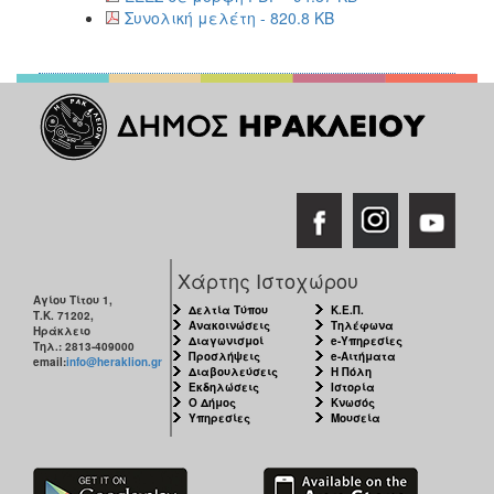
Συνολική μελέτη - 820.8 KB
Χάρτης Ιστοχώρου
Αγίου Τίτου 1,
Δελτία Τύπου
Κ.Ε.Π.
Τ.Κ. 71202,
Ανακοινώσεις
Τηλέφωνα
Ηράκλειο
Διαγωνισμοί
e-Υπηρεσίες
Τηλ.: 2813-409000
Προσλήψεις
e-Αιτήματα
email:
info@heraklion.gr
Διαβουλεύσεις
Η Πόλη
Εκδηλώσεις
Ιστορία
Ο Δήμος
Κνωσός
Υπηρεσίες
Μουσεία