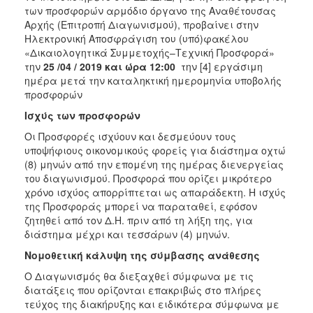
των προσφορών αρμόδιο όργανο της Αναθέτουσας
Αρχής (Επιτροπή Διαγωνισμού), προβαίνει στην
Ηλεκτρονική Αποσφράγιση του (υπό)φακέλου
«Δικαιολογητικά Συμμετοχής–Τεχνική Προσφορά»
την
25 /04 / 2019 και ώρα 12:00
την [4] εργάσιμη
ημέρα μετά την καταληκτική ημερομηνία υποβολής
προσφορών
Ισχύς των προσφορώ
ν
Οι Προσφορές ισχύουν και δεσμεύουν τους
υποψήφιους οικονομικούς φορείς για διάστημα οχτώ
(8) μηνών από την επομένη της ημέρας διενεργείας
του διαγωνισμού. Προσφορά που ορίζει μικρότερο
χρόνο ισχύος απορρίπτεται ως απαράδεκτη. Η ισχύς
της Προσφοράς μπορεί να παραταθεί, εφόσον
ζητηθεί από τον Δ.Η. πριν από τη λήξη της, για
διάστημα μέχρι και τεσσάρων (4) μηνών.
Νομοθετική κάλυψη της σύμβασης ανάθεσης
Ο Διαγωνισμός θα διεξαχθεί σύμφωνα με τις
διατάξεις που ορίζονται επακριβώς στο πλήρες
τεύχος της διακήρυξης και ειδικότερα σύμφωνα με