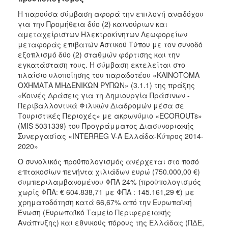
Η παρούσα σύμβαση αφορά την επιλογή αναδόχου
για την Προμήθεια δύο (2) καινούριων και
αμεταχείριστων Ηλεκτροκίνητων Λεωφορείων
μεταφοράς επιβατών Αστικού Τύπου με τον συνοδό
εξοπλισμό δύο (2) σταθμών φόρτισης και την
εγκατάσταση τους. Η σύμβαση εκτελείται στο
πλαίσιο υλοποίησης του παραδοτέου «ΚΑΙΝΟΤΟΜΑ
ΟΧΗΜΑΤΑ ΜΗΔΕΝΙΚΩΝ ΡΥΠΩΝ» (3.1.1) της πράξης
«Κοινές Δράσεις για τη Δημιουργία Πράσινων -
Περιβαλλοντικά Φιλικών Διαδρομών μέσα σε
Τουριστικές Περιοχές» με ακρωνύμιο «ECOROUTs»
(MIS 5031339) του Προγράμματος Διασυνοριακής
Συνεργασίας «INTERREG V-Α Ελλάδα-Κύπρος 2014-
2020»
Ο συνολικός προϋπολογισμός ανέρχεται στο ποσό
επτακοσίων πενήντα χιλιάδων ευρώ (750.000,00 €)
συμπεριλαμβανομένου ΦΠΑ 24% (προϋπολογισμός
χωρίς ΦΠΑ: € 604.838,71 με ΦΠΑ : 145.161,29 €) με
χρηματοδότηση κατά 66,67% από την Ευρωπαϊκή
Ένωση (Ευρωπαϊκό Ταμείο Περιφερειακής
Ανάπτυξης) και εθνικούς πόρους της Ελλάδας (ΠΔΕ,