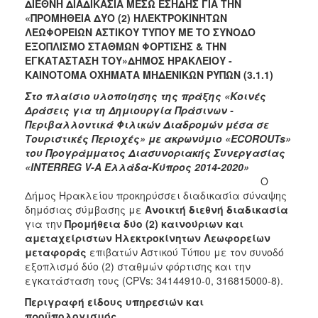
ΔΙΕΘΝΗ ΔΙΑΔΙΚΑΣΙΑ ΜΕΣΩ ΕΣΗΔΗΣ ΓΙΑ ΤΗΝ
«ΠΡΟΜΗΘΕΙΑ ΔΥΟ (2) ΗΛΕΚΤΡΟΚΙΝΗΤΩΝ
ΛΕΩΦΟΡΕΙΩΝ ΑΣΤΙΚΟΥ ΤΥΠΟΥ ΜΕ ΤΟ ΣΥΝΟΔΟ
ΕΞΟΠΛΙΣΜΟ ΣΤΑΘΜΩΝ ΦΟΡΤΙΣΗΣ & ΤΗΝ
ΕΓΚΑΤΑΣΤΑΣΗ ΤΟΥ»ΔΗΜΟΣ ΗΡΑΚΛΕΙΟΥ -
ΚΑΙΝΟΤΟΜΑ ΟΧΗΜΑΤΑ ΜΗΔΕΝΙΚΩΝ ΡΥΠΩΝ
(3.1.1)
Στο πλαίσιο υλοποίησης της πράξης «Κοινές
Δράσεις για τη Δημιουργία Πράσινων -
Περιβαλλοντικά Φιλικών Διαδρομών μέσα σε
Τουριστικές Περιοχές» με ακρωνύμιο «ECOROUTs»
του Προγράμματος Διασυνοριακής Συνεργασίας
«INTERREG V-Α Ελλάδα-Κύπρος 2014-2020»
Ο
Δήμος Ηρακλείου προκηρύσσει διαδικασία σύναψης
δημόσιας σύμβασης με
Ανοικτή διεθνή διαδικασία
για την
Προμήθεια δύο (2) καινούριων και
αμεταχείριστων Ηλεκτροκίνητων Λεωφορείων
μεταφοράς
επιβατών Αστικού Τύπου με τον συνοδό
εξοπλισμό δύο (2) σταθμών φόρτισης και την
εγκατάσταση τους (CPVs: 34144910-0, 316815000-8).
Περιγραφή είδους υπηρεσιών και
προϋπολογισμός