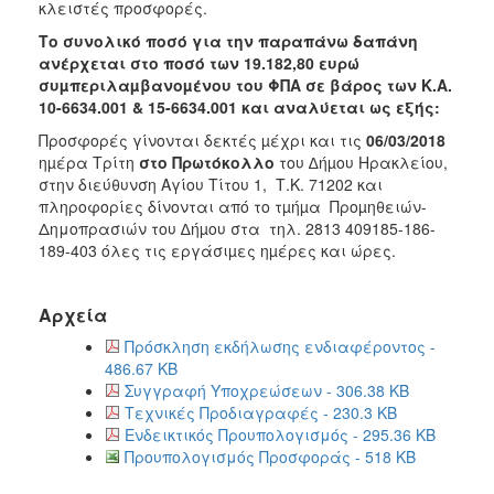
2018
κλειστές προσφορές.
2017
Το συνολικό ποσό για την παραπάνω δαπάνη
ανέρχεται στο ποσό των 19.182,80 ευρώ
2016
συµπεριλαµβανοµένου του ΦΠΑ σε βάρος των Κ.Α.
2015
10-6634.001 &
15-6634.001
και αναλύεται ως εξής:
2013
Προσφορές γίνονται δεκτές µέχρι και τις
06/03/2018
ηµέρα Τρίτη
στο Πρωτόκολλο
του ∆ήµου Ηρακλείου,
στην διεύθυνση Αγίου Τίτου 1, Τ.Κ. 71202 και
πληροφορίες δίνονται από το τµήµα Προµηθειών-
Δημοπρασιών του ∆ήµου στα τηλ. 2813 409185-186-
ΔΗΜΟΤΗΣ
189-403 όλες τις εργάσιµες ηµέρες και ώρες.
ΕΠΙΣΚΕΠΤΗΣ
Αρχεία
ΗΡΑΚΛΕΙΟ
Πρόσκληση εκδήλωσης ενδιαφέροντος -
ΓΙΑ...
486.67 KB
Συγγραφή Υποχρεώσεων - 306.38 KB
Τεχνικές Προδιαγραφές - 230.3 KB
Ενδεικτικός Προυπολογισμός - 295.36 KB
Προυπολογισμός Προσφοράς - 518 KB