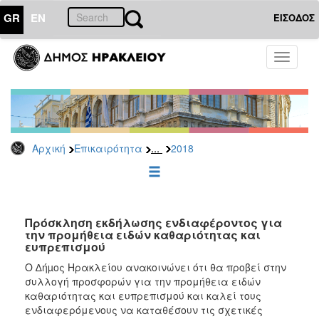
GR
EN
ΕΙΣΟΔΟΣ
ΕΠΙΚΑΙΡΟΤΗΤΑ
Toggle
navigati
Διακηρύξεις
-
Δημοπρασίες
Αρχείο
...
Αρχική
Επικαιρότητα
2018
2026
2025
2024
2023
Πρόσκληση εκδήλωσης ενδιαφέροντος για
την προμήθεια ειδών καθαριότητας και
2022
ευπρεπισμού
2021
Ο ∆ήµος Ηρακλείου ανακοινώνει ότι θα προβεί στην
2020
συλλογή προσφορών για την προμήθεια ειδών
καθαριότητας και ευπρεπισμού και καλεί τους
2019
ενδιαφερόμενους να καταθέσουν τις σχετικές