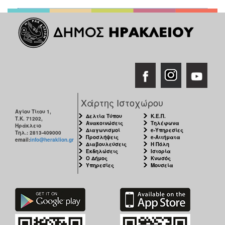
Χάρτης Ιστοχώρου
Αγίου Τίτου 1,
Δελτία Τύπου
Κ.Ε.Π.
Τ.Κ. 71202,
Ανακοινώσεις
Τηλέφωνα
Ηράκλειο
Διαγωνισμοί
e-Υπηρεσίες
Τηλ.: 2813-409000
Προσλήψεις
e-Αιτήματα
email:
info@heraklion.gr
Διαβουλεύσεις
Η Πόλη
Εκδηλώσεις
Ιστορία
Ο Δήμος
Κνωσός
Υπηρεσίες
Μουσεία