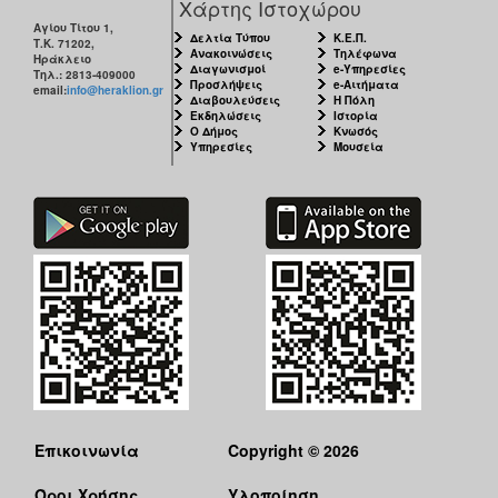
Χάρτης Ιστοχώρου
Αγίου Τίτου 1,
Δελτία Τύπου
Κ.Ε.Π.
Τ.Κ. 71202,
Ανακοινώσεις
Τηλέφωνα
Ηράκλειο
Διαγωνισμοί
e-Υπηρεσίες
Τηλ.: 2813-409000
Προσλήψεις
e-Αιτήματα
email:
info@heraklion.gr
Διαβουλεύσεις
Η Πόλη
Εκδηλώσεις
Ιστορία
Ο Δήμος
Κνωσός
Υπηρεσίες
Μουσεία
Επικοινωνία
Copyright © 2026
Όροι Χρήσης
Υλοποίηση