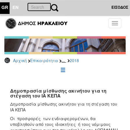
GR
EN
ΕΙΣΟΔΟΣ
ΕΠΙΚΑΙΡΟΤΗΤΑ
Toggle
navigati
Διακηρύξεις
-
Δημοπρασίες
Αρχείο
...
Αρχική
Επικαιρότητα
2018
2026
2025
2024
2023
Δημοπρασία μίσθωσης ακινήτου για τη
στέγαση του ΙΑ ΚΕΠΑ
2022
Δημοπρασία μίσθωσης ακινήτου για τη στέγαση του
2021
ΙΑ ΚΕΠΑ
2020
Οι προσφορές των ενδιαφερομένων, θα
2019
υποβληθούν από τους ιδιοκτήτες ή τους νόμιμους
αντιπροσώπους των στο πρωτόκολλο του ΔΟΠΑΦΜΑΗ