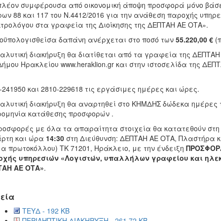
πλέον συμφέρουσα από οικονομική άποψη προσφορά μόνο βάσει
ων 88 και 117 του Ν.4412/2016 για την ανάθεση παροχής υπη
τρολόγου στα γραφεία της Διοίκησης της ΔΕΠΤΑΗ ΑΕ ΟΤΑ».
οϋπολογισθείσα δαπάνη ανέρχεται στο ποσό των
55.220,00 €
(π
αλυτική διακήρυξη θα διατίθεται από τα γραφεία της ΔΕΠΤΑΗ
Δήμου Ηρακλείου www.heraklion.gr και στην ιστοσελίδα της ΔΕΠ
-241950 και 2810-229618 τις εργάσιμες ημέρες και ώρες.
αλυτική διακήρυξη θα αναρτηθεί στο ΚΗΜΔΗΣ δώδεκα ημέρες τ
ομηνία κατάθεσης προσφορών .
ροσφορές με όλα τα απαραίτητα στοιχεία θα κατατεθούν στ
άρτη και ώρα
14:30
στη Διεύθυνση: ΔΕΠΤΑΗ ΑΕ ΟΤΑ, Πλαστήρα και
α πρωτοκόλλου) ΤΚ 71201, Ηράκλειο, με την ένδειξη
ΠΡΟΣΦΟΡΑ
οχής υπηρεσιών «Λογιστών, υπαλλήλων γραφείου και ηλεκ
ΤΑΗ ΑΕ ΟΤΑ»
.
εία
ΤΕΥΔ - 192 KB
ΠΕΡΙΛΗΠΤΙΚΗ ΔΙΑΚΗΡΥΞΗ - 261.72 KB