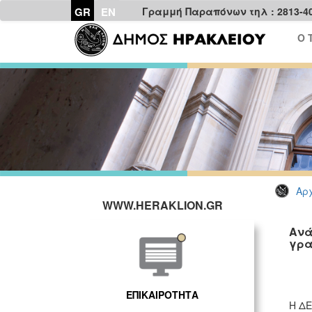
GR
EN
Γραμμή Παραπόνων τηλ : 2813-4
Ο 
Αρχ
WWW.HERAKLION.GR
Ανά
γρα
ΕΠΙΚΑΙΡΟΤΗΤΑ
Η ΔΕ