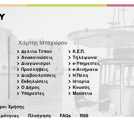
Χάρτης Ιστοχώρου
Δελτία Τύπου
Κ.Ε.Π.
Ανακοινώσεις
Τηλέφωνα
Διαγωνισμοί
e-Υπηρεσίες
Προσλήψεις
e-Αιτήματα
Διαβουλεύσεις
Η Πόλη
Εκδηλώσεις
Ιστορία
Ο Δήμος
Κνωσός
Υπηρεσίες
Μουσεία
ροι Χρήσης
ιμότητας
Πλοήγηση
FAQs
RSS