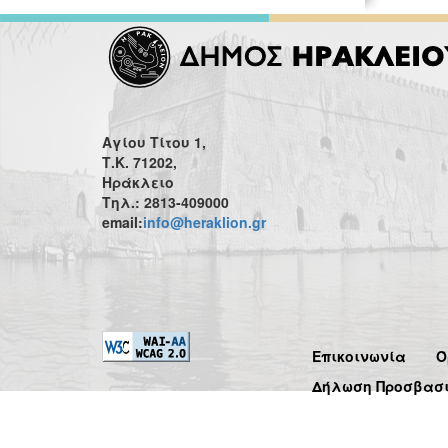
Αγίου Τίτου 1,
Τ.Κ. 71202,
Ηράκλειο
Τηλ.: 2813-409000
email:
info@heraklion.gr
Επικοινωνία
Ό
Δήλωση Προσβασ