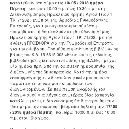
κατατεθούν στο Δήμο στις
10/ 05 / 2018 ημέρα
Πέμπτη
και ώρα 10:00 π.μ. έως 10:30 π.μ. στη
Διεύθυνση, Δήμος Ηρακλείου Κρήτης Αγίου Τίτου 1
ΤΚ 71202 , ενώπιον της Αρμόδιας Γνωμοδοτικής
Επιτροπής, για την συγκεκριμένη σύμβαση
προμήθειας, ή θα σταλούν στη διεύθυνση Δήμος
Ηρακλείου Κρήτης Αγίου Τίτου 1 ΤΚ 71202, με την
ένδειξη ΠΡΟΣΦΟΡΑ για την Γνωμοδοτική Επιτροπή,
για την σύμβαση «Προμήθεια εκτύπωσης βιβλίων» σε
βάρος του Κ.Α. 15-6615.003 «Εκτυπώσεις, εκδόσεις,
βιβλιοδετήσεις και ανατυπώσεις της Β.Δ.Β», μέχρι
μία ημέρα πριν από την ορισμένη ημερομηνία της
διεξαγωγής της δημοπρασίας. Κατά την ημέρα
αποσφράγισης των δικαιολογητικών μπορούν να
παρίστανται οι νόμιμοι εκπρόσωποι των
διαγωνιζομένων. Σε περίπτωση αναβολής του
διαγωνισμού για λόγους ανωτέρας βίας (απεργία,
κατάληψη κλπ), ο διαγωνισμός θα διενεργηθεί την
ίδια μέρα την επόμενη εβδομάδα δηλαδή την
17/ 05
/ 2018 ημέρα Πέμπτη
και ώρα 10:00:π.μ. έως 10:30
π.μ. στον ίδιο χώρο.
4