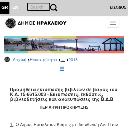
GR
EN
ΕΙΣΟΔΟΣ
ΕΠΙΚΑΙΡΟΤΗΤΑ
Toggle
navigati
Διακηρύξεις
-
Δημοπρασίες
Αρχείο
...
Αρχική
Επικαιρότητα
2018
2026
2025
2024
2023
Προμήθεια εκτύπωσης βιβλίων σε βάρος του
Κ.Α. 15-6615.003 «Εκτυπώσεις, εκδόσεις,
2022
βιβλιοδετήσεις και ανατυπώσεις της Β.Δ.Β
2021
ΠΕΡΙΛΗΨΗ ΠΡΟΚΗΡΥΞΗΣ
2020
2019
1
.
Ο Δήμος Ηρακλείου Κρήτης με διεύθυνση Αγ. Τίτου