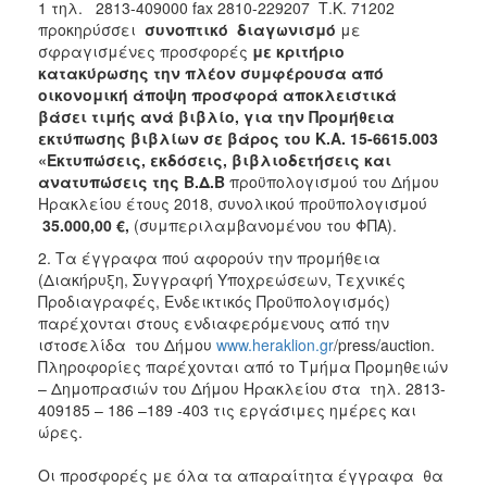
2018
1 τηλ. 2813-409000 fax 2810-229207 Τ.Κ. 71202
προκηρύσσει
συνοπτικό διαγωνισμό
με
2017
σφραγισμένες προσφορές
με κριτήριο
2016
κατακύρωσης την πλέον συμφέρουσα από
οικονομική άποψη προσφορά αποκλειστικά
2015
βάσει τιμής ανά βιβλίο, για την Προμήθεια
2013
εκτύπωσης βιβλίων σε βάρος του Κ.Α. 15-6615.003
«Εκτυπώσεις, εκδόσεις, βιβλιοδετήσεις και
ανατυπώσεις της Β.Δ.Β
προϋπολογισμού του Δήμου
Ηρακλείου έτους 2018, συνολικού προϋπολογισμού
35.000,00
€,
(συμπεριλαμβανομένου του ΦΠΑ).
ΔΗΜΟΤΗΣ
2. Τα έγγραφα πού αφορούν την προμήθεια
(Διακήρυξη, Συγγραφή Υποχρεώσεων, Τεχνικές
ΕΠΙΣΚΕΠΤΗΣ
Προδιαγραφές, Ενδεικτικός Προϋπολογισμός)
παρέχονται στους ενδιαφερόμενους από την
ΗΡΑΚΛΕΙΟ
ιστοσελίδα του Δήμου
www.heraklion.gr
/press/auction.
ΓΙΑ...
Πληροφορίες παρέχονται από το Τμήμα Προμηθειών
– Δημοπρασιών του Δήμου Ηρακλείου στα τηλ. 2813-
409185 – 186 –189 -403 τις εργάσιμες ημέρες και
ώρες.
3
Οι προσφορές με όλα τα απαραίτητα έγγραφα θα