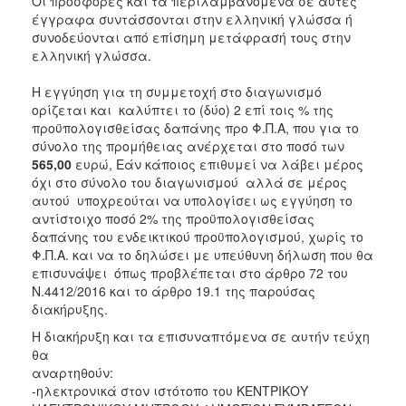
Οι προσφορές και τα περιλαμβανόμενα σε αυτές
έγγραφα συντάσσονται στην ελληνική γλώσσα ή
συνοδεύονται από επίσημη μετάφρασή τους στην
ελληνική γλώσσα.
5
Η εγγύηση για τη συμμετοχή στο διαγωνισμό
ορίζεται και καλύπτει το (δύο) 2 επί τοις % της
προϋπολογισθείσας δαπάνης προ Φ.Π.Α, που για το
σύνολο της προμήθειας ανέρχεται στο ποσό των
565,00
ευρώ, Εάν κάποιος επιθυμεί να λάβει μέρος
όχι στο σύνολο του διαγωνισμού αλλά σε μέρος
αυτού υποχρεούται να υπολογίσει ως εγγύηση το
αντίστοιχο ποσό 2% της προϋπολογισθείσας
δαπάνης του ενδεικτικού προϋπολογισμού, χωρίς το
Φ.Π.Α. και να το δηλώσει με υπεύθυνη δήλωση που θα
επισυνάψει όπως προβλέπεται στο άρθρο 72 του
Ν.4412/2016 και το άρθρο 19.1 της παρούσας
διακήρυξης.
Η διακήρυξη και τα επισυναπτόμενα σε αυτήν τεύχη
θα
αναρτηθο
-ηλεκτρονικά στον ιστότοπο του ΚΕΝΤΡΙΚΟΥ