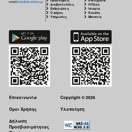
Προσλήψεις
e-Αιτήματα
email:
info@heraklion.gr
Διαβουλεύσεις
Η Πόλη
Εκδηλώσεις
Ιστορία
Ο Δήμος
Κνωσός
Υπηρεσίες
Μουσεία
Επικοινωνία
Copyright © 2026
Όροι Χρήσης
Υλοποίηση
Δήλωση
Προσβασιμότητας