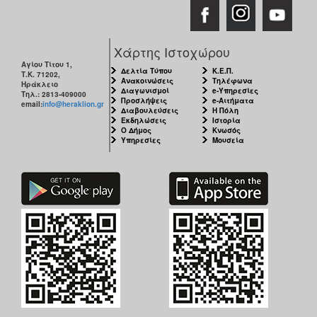
Χάρτης Ιστοχώρου
Αγίου Τίτου 1,
Δελτία Τύπου
Κ.Ε.Π.
Τ.Κ. 71202,
Ανακοινώσεις
Τηλέφωνα
Ηράκλειο
Διαγωνισμοί
e-Υπηρεσίες
Τηλ.: 2813-409000
Προσλήψεις
e-Αιτήματα
email:
info@heraklion.gr
Διαβουλεύσεις
Η Πόλη
Εκδηλώσεις
Ιστορία
Ο Δήμος
Κνωσός
Υπηρεσίες
Μουσεία