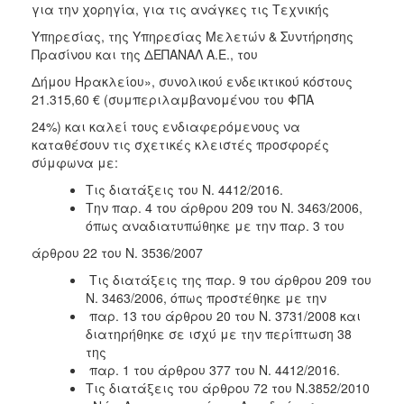
2018
για την χορηγία, για τις ανάγκες τις Τεχνικής
2017
Υπηρεσίας, της Υπηρεσίας Μελετών & Συντήρησης
Πρασίνου και της ΔΕΠΑΝΑΛ Α.Ε., του
2016
Δήμου Ηρακλείου», συνολικού ενδεικτικού κόστους
2015
21.315,60 € (συμπεριλαμβανομένου του ΦΠΑ
2013
24%) και καλεί τους ενδιαφερόμενους να
καταθέσουν τις σχετικές κλειστές προσφορές
σύμφωνα με:
Τις διατάξεις του Ν. 4412/2016.
ΔΗΜΟΤΗΣ
Την παρ. 4 του άρθρου 209 του Ν. 3463/2006,
όπως αναδιατυπώθηκε με την παρ. 3 του
ΕΠΙΣΚΕΠΤΗΣ
άρθρου 22 του Ν. 3536/2007
Τις διατάξεις της παρ. 9 του άρθρου 209 του
ΗΡΑΚΛΕΙΟ
ΓΙΑ...
Ν. 3463/2006, όπως προστέθηκε με την
παρ. 13 του άρθρου 20 του Ν. 3731/2008 και
διατηρήθηκε σε ισχύ με την περίπτωση 38
της
παρ. 1 του άρθρου 377 του Ν. 4412/2016.
Τις διατάξεις του άρθρου 72 του Ν.3852/2010