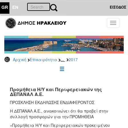
GR
EN
ΕΙΣΟΔΟΣ
ΕΠΙΚΑΙΡΟΤΗΤΑ
Toggle
navigati
Διακηρύξεις
-
Δημοπρασίες
Αρχείο
...
Αρχική
Επικαιρότητα
2017
2026
2025
2024
2023
Προμήθεια Η/Υ και Περιφερειακών της
ΔΕΠΑΝΑΛ Α.Ε.
2022
ΠΡΟΣΚΛΗΣΗ ΕΚΔΗΛΩΣΗΣ ΕΝΔΙΑΦΕΡΟΝΤΟΣ
2021
Η ΔΕΠΑΝΑΛ Α.Ε., ανακοινώνει ότι θα προβεί στην
2020
συλλογή προσφορών για την ΠΡΟΜΗΘΕΙΑ
2019
«Προμήθεια Η/Υ και Περιφερειακών προκειμένου