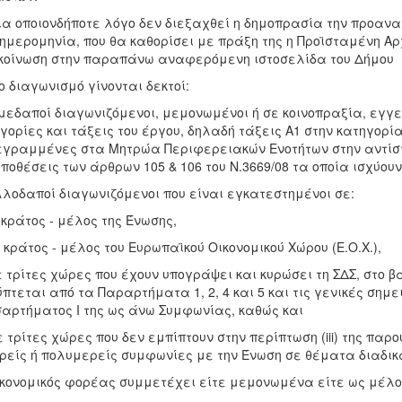
ια οποιονδήποτε λόγο δεν διεξαχθεί η δημοπρασία την προαν
ημερομηνία, που θα καθορίσει με πράξη της η Προϊσταμένη Αρ
οίνωση στην παραπάνω αναφερόμενη ιστοσελίδα του Δήμου
το διαγωνισμό γίνονται δεκτοί:
μεδαποί διαγωνιζόμενοι, μεμονωμένοι ή σε κοινοπραξία, εγγε
γορίες και τάξεις του έργου, δηλαδή τάξεις Α1 στην κατηγορί
γραμμένες στα Μητρώα Περιφερειακών Ενοτήτων στην αντίστο
ποθέσεις των άρθρων 105 & 106 του Ν.3669/08 τα οποία ισχύου
λλοδαποί διαγωνιζόμενοι που είναι εγκατεστημένοι σε:
ε κράτος - μέλος της Ένωσης,
σε κράτος - μέλος του Ευρωπαϊκού Οικονομικού Χώρου (Ε.Ο.Χ.),
 σε τρίτες χώρες που έχουν υπογράψει και κυρώσει τη ΣΔΣ, στο
πτεται από τα Παραρτήματα 1, 2, 4 και 5 και τις γενικές σημε
αρτήματος I της ως άνω Συμφωνίας, καθώς και
σε τρίτες χώρες που δεν εμπίπτουν στην περίπτωση (iii) της π
ρείς ή πολυμερείς συμφωνίες με την Ένωση σε θέματα διαδι
ικονομικός φορέας συμμετέχει είτε μεμονωμένα είτε ως μέλο