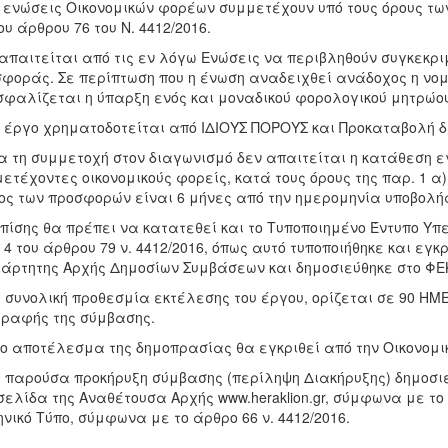
ι ενώσεις Οικονομικών φορέων συμμετέχουν υπό τους όρους των π
του άρθρου 76 του Ν. 4412/2016.
απαιτείται από τις εν λόγω Ενώσεις να περιβληθούν συγκεκρι
φοράς. Σε περίπτωση που η ένωση αναδειχθεί ανάδοχος η νομι
φαλίζεται η ύπαρξη ενός και μοναδικού φορολογικού μητρώου 
ο έργο χρηματοδοτείται από ΙΔΙΟΥΣ ΠΟΡΟΥΣ και Προκαταβολή δ
ια τη συμμετοχή στον διαγωνισμό δεν απαιτείται η κατάθεση ε
ετέχοντες οικονομικούς φορείς, κατά τους όρους της παρ. 1 α) 
ος των προσφορών είναι 6 μήνες από την ημερομηνία υποβολής 
Επίσης θα πρέπει να κατατεθεί και το Τυποποιημένο Έντυπο Υπ
 4 του άρθρου 79 ν. 4412/2016, όπως αυτό τυποποιήθηκε και εγκ
άρτητης Αρχής Δημοσίων Συμβάσεων και δημοσιεύθηκε στο ΦΕΚ 
Η συνολική προθεσμία εκτέλεσης του έργου, ορίζεται σε 90 
ραφής της σύμβασης.
Το αποτέλεσμα της δημοπρασίας θα εγκριθεί από την Οικονομικ
Η παρούσα προκήρυξη σύμβασης (περίληψη Διακήρυξης) δημοσι
σελίδα της Αναθέτουσα Αρχής www.heraklion.gr, σύμφωνα με το
νικό Τύπο, σύμφωνα με το άρθρο 66 ν. 4412/2016.