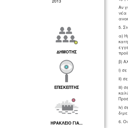
2013
Αν γ
νέα 
ανακ
5. Σ
α) Η
κατη
εγγε
ΔΗΜΟΤΗΣ
προϋ
β) Α
i) σ
ii) 
iii)
ΕΠΙΣΚΕΠΤΗΣ
καλύ
Προσ
iv) 
διμε
6. Ο
ΗΡΑΚΛΕΙΟ ΓΙΑ...