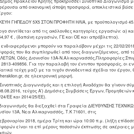
 Δήμος Ηρακλείου Κρήτης προκηρύσσει Συνοπτικό Διαγωνισμό μ
έρουσα από οικονομική άποψη προσφορά, αποκλειστικά βάσει 
έργου:
ΚΕΥΗ ΓΗΠΕΔΟΥ 5Χ5 ΣΤΟΝ ΠΡΟΦΗΤΗ ΗΛΙΑ, με προϋπολογισμό 45.0
ργο συντίθεται από τις ακόλουθες κατηγορίες εργασιών: α) 
54,97 € , (δαπάνη εργασιών, ΓΕ και ΟΕ και απρόβλεπτα).
ι ενδιαφερόμενοι μπορούν να παραλάβουν μέχρι τις 22/02/201
φοράς που θα συμπληρωθεί από τους διαγωνιζόμενους, από 
ΛΕΤΩΝ, Οδός Διονυσίου 13Α-Ν.Αλικαρνασσός,Πληροφορίες:Σπυρ
: 2813-409856. Για την παραλαβή του έντυπου προσφοράς, οι 
ατικά τεύχη μαζί με τα τυχόν συνοδευτικά σχέδια του έργου,
heraklion.gr, σε ηλεκτρονική μορφή.
 Συνοπτικός Διαγωνισμός και η επιλογή Αναδόχου θα γίνουν σύ
08.08.2016, τεύχος Α’) Δημόσιες Συμβάσεις Έργων, Προμηθειών
/24/ΕΕ και 2014/25/ΕΕ).
 διαγωνισμός θα διεξαχθεί στα Γραφεία ΔΙΕΥΘΥΝΣΗΣ ΤΕΧΝΙΚΩ
υσίου 13Α, Νεα Αλικαρνασσός, Τ.Κ 71601, στις
εβρουαρίου 2018, ημέρα Τρίτη και ώρα 10:00 π.μ. (λήξη επίδο
φορών είναι το επί μέρους ποσοστών έκπτωσης σε ακέραιες μο
σιών.