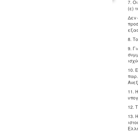
7. Ο
(ε) 
Δεν 
προσ
εξασ
8. Τ
9. Γ
συμμ
ισχύ
10. 
παρ.
Ανεξ
11. 
υπογ
12. 
13. 
ιστο
Ελλη