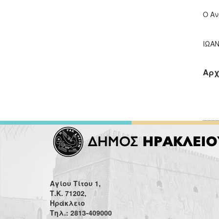
Ο Αν
ΙΩΑ
Αρχ
Αγίου Τίτου 1,
Τ.Κ. 71202,
Ηράκλειο
Τηλ.: 2813-409000