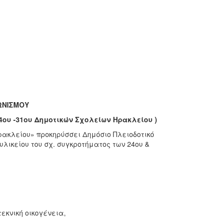
ΩΝΙΣΜΟΥ
24ου -31ου Δημοτικών Σχολείων Ηρακλείου )
ρακλείου» προκηρύσσει Δημόσιο Πλειοδοτικό
λικείου του σχ. συγκροτήματος των 24ου &
τεκνική οικογένεια,