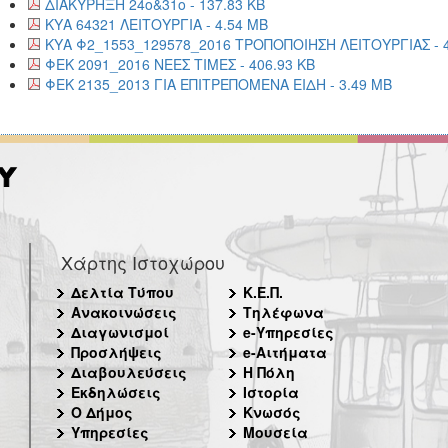
ΔΙΑΚΥΡΗΞΗ 24ο&31ο - 137.83 KB
ΚΥΑ 64321 ΛΕΙΤΟΥΡΓΙΑ - 4.54 MB
ΚΥΑ Φ2_1553_129578_2016 ΤΡΟΠΟΠΟΙΗΣΗ ΛΕΙΤΟΥΡΓΙΑΣ - 4
ΦΕΚ 2091_2016 ΝΕΕΣ ΤΙΜΕΣ - 406.93 KB
ΦΕΚ 2135_2013 ΓΙΑ ΕΠΙΤΡΕΠΟΜΕΝΑ ΕΙΔΗ - 3.49 MB
Χάρτης Ιστοχώρου
Δελτία Τύπου
Κ.Ε.Π.
Ανακοινώσεις
Τηλέφωνα
Διαγωνισμοί
e-Υπηρεσίες
Προσλήψεις
e-Αιτήματα
Διαβουλεύσεις
Η Πόλη
Εκδηλώσεις
Ιστορία
Ο Δήμος
Κνωσός
Υπηρεσίες
Μουσεία