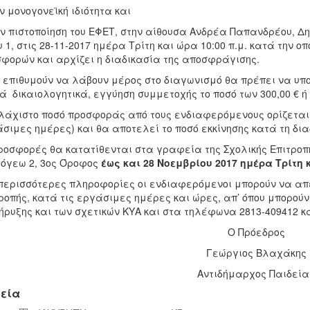
ην μονογονεϊκή ιδιότητα και
ην πιστοποίηση του ΕΦΕΤ, στην αίθουσα Ανδρέα Παπανδρέου, Δη
υ 1, στις 28-11-2017 ημέρα Τρίτη και ώρα 10:00 π.μ. κατά την
φορών και αρχίζει η διαδικασία της αποσφράγισης.
 επιθυμούν να λάβουν μέρος στο διαγωνισμό θα πρέπει να υπ
ά δικαιολογητικά, εγγύηση συμμετοχής το ποσό των 300,00 € ή 
λάχιστο ποσό προσφοράς από τους ενδιαφερόμενους ορίζεται 
σιμες ημέρες) και θα αποτελεί το ποσό εκκίνησης κατά τη δια
ροσφορές θα κατατίθενται στα γραφεία της Σχολικής Επιτρο
όγεω 2, 3ος Όροφος
έως και 28 Νοεμβρίου 2017 ημέρα Τρίτη κ
περισσότερες πληροφορίες οι ενδιαφερόμενοι μπορούν να απ
ροπής, κατά τις εργάσιμες ημέρες και ώρες, απ’ όπου μπορο
ήρυξης και των σχετικών ΚΥΑ και στα τηλέφωνα 2813-409412 κα
Ο Πρόεδρος
Γεώργιος Βλαχάκης
Αντιδήμαρχος Παιδεία
εία