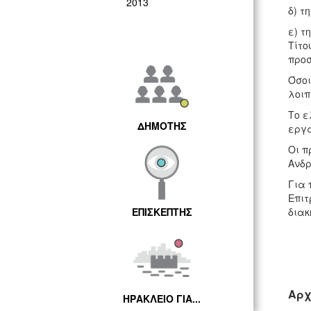
2013
δ) τ
ε) τ
Τίτο
προσ
Όσοι
λοιπ
Το ε
ΔΗΜΟΤΗΣ
εργά
Οι π
Ανδρ
Για 
Επιτ
διακ
ΕΠΙΣΚΕΠΤΗΣ
Αρχ
ΗΡΑΚΛΕΙΟ ΓΙΑ...