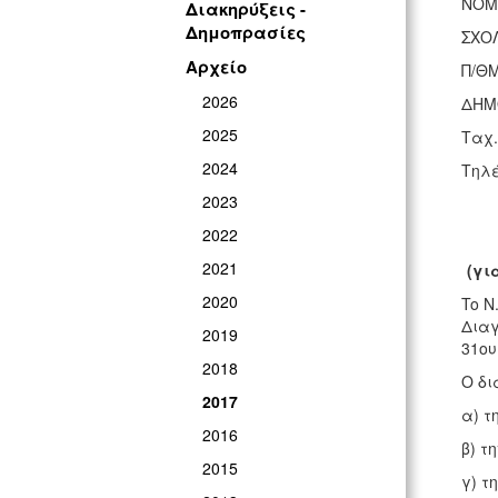
ΝΟΜ
Διακηρύξεις -
Δημοπρασίες
ΣΧΟΛ
Αρχείο
Π/ΘΜ
2026
ΔΗΜ
2025
Ταχ.
2024
Τηλέ
2023
2022
2021
(γι
2020
To Ν
Διαγ
2019
31ου
2018
Ο δι
2017
α) τ
2016
β) τ
2015
γ) τ