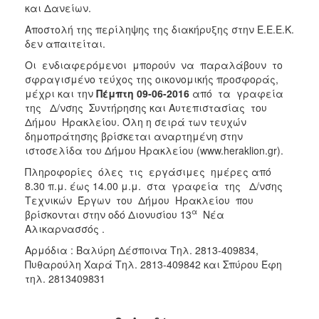
και Δανείων.
Αποστολή της περίληψης της διακήρυξης στην Ε.Ε.Ε.Κ.
δεν απαιτείται.
Οι ενδιαφερόμενοι μπορούν να παραλάβουν το
σφραγισμένο τεύχος της οικονομικής προσφοράς,
μέχρι και την
Πέμπτη 09-06-2016
από τα γραφεία
της Δ/νσης Συντήρησης και Αυτεπιστασίας του
Δήμου Ηρακλείου. Όλη η σειρά των τευχών
δημοπράτησης βρίσκεται αναρτημένη στην
ιστοσελίδα του Δήμου Ηρακλείου (www.heraklion.gr).
Πληροφορίες όλες τις εργάσιμες ημέρες από
8.30 π.μ. έως 14.00 μ.μ. στα γραφεία της Δ/νσης
Τεχνικών Έργων του Δήμου Ηρακλείου που
α
βρίσκονται στην οδό Διονυσίου 13
Νέα
Αλικαρνασσός .
Αρμόδια : Βαλύρη Δέσποινα Τηλ. 2813-409834,
Πυθαρούλη Χαρά Τηλ. 2813-409842 και Σπύρου Έφη
τηλ. 2813409831