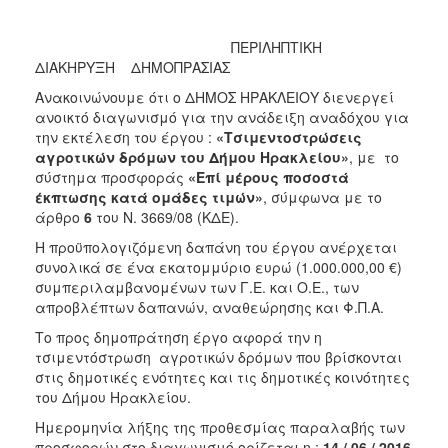
2018
2017
ΠΕΡΙΛΗΠΤΙΚΗ
2016
ΔΙΑΚΗΡΥΞΗ ΔΗΜΟΠΡΑΣΙΑΣ
2015
Ανακοινώνουμε ότι ο ΔΗΜΟΣ ΗΡΑΚΛΕΙΟΥ διενεργεί
ανοικτό διαγωνισμό για την ανάδειξη αναδόχου για
2013
την εκτέλεση του έργου :
«Τσιμεντοστρώσεις
αγροτικών δρόμων του Δήμου Ηρακλείου»
, με το
σύστημα προσφοράς
«Επί μέρους ποσοστά
έκπτωσης κατά ομάδες τιμών»
, σύμφωνα με το
άρθρο
6
του Ν. 3669/08 (ΚΔΕ).
ΔΗΜΟΤΗΣ
Η προϋπολογιζόμενη δαπάνη του έργου ανέρχεται
ΕΠΙΣΚΕΠΤΗΣ
συνολικά σε ένα εκατομμύριο ευρώ (1.000.000,00 €)
συμπεριλαμβανομένων των Γ.Ε. και Ο.Ε., των
απροβλέπτων δαπανών, αναθεώρησης και Φ.Π.Α.
ΗΡΑΚΛΕΙΟ
ΓΙΑ...
Το προς δημοπράτηση έργο αφορά την η
τσιμεντόστρωση αγροτικών δρόμων που βρίσκονται
στις δημοτικές ενότητες και τις δημοτικές κοινότητες
του Δήμου Ηρακλείου.
Ημερομηνία λήξης της προθεσμίας παραλαβής των
προσφορών στο διαγωνισμό ορίζεται η :
14 / 06 / 2016