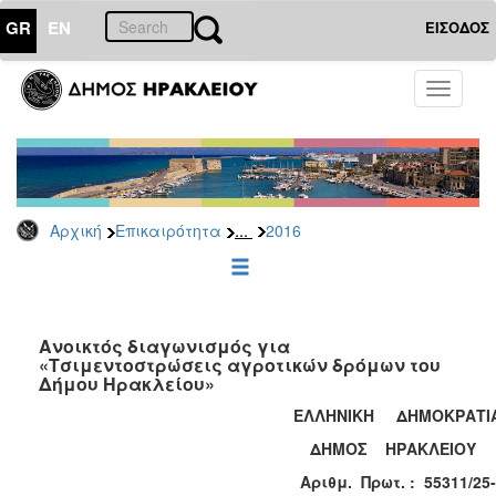
GR
EN
ΕΙΣΟΔΟΣ
ΕΠΙΚΑΙΡΟΤΗΤΑ
Toggle
navigati
Διακηρύξεις
-
Δημοπρασίες
Αρχείο
...
Αρχική
Επικαιρότητα
2016
2026
2025
2024
2023
Ανοικτός διαγωνισμός για
«Τσιμεντοστρώσεις αγροτικών δρόμων του
2022
Δήμου Ηρακλείου»
2021
ΕΛΛΗΝΙΚΗ ΔΗΜΟΚΡΑΤΙ
2020
ΔΗΜΟΣ ΗΡΑΚΛΕΙΟΥ
2019
Αριθμ. Πρωτ. :
55311/25