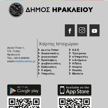
Χάρτης Ιστοχώρου
Αγίου Τίτου 1,
Δελτία Τύπου
Κ.Ε.Π.
Τ.Κ. 71202,
Ανακοινώσεις
Τηλέφωνα
Ηράκλειο
Διαγωνισμοί
e-Υπηρεσίες
Τηλ.: 2813-409000
Προσλήψεις
e-Αιτήματα
email:
info@heraklion.gr
Διαβουλεύσεις
Η Πόλη
Εκδηλώσεις
Ιστορία
Ο Δήμος
Κνωσός
Υπηρεσίες
Μουσεία