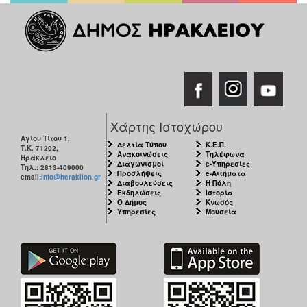
Χάρτης Ιστοχώρου
Αγίου Τίτου 1,
Δελτία Τύπου
Κ.Ε.Π.
Τ.Κ. 71202,
Ανακοινώσεις
Τηλέφωνα
Ηράκλειο
Διαγωνισμοί
e-Υπηρεσίες
Τηλ.: 2813-409000
Προσλήψεις
e-Αιτήματα
email:
info@heraklion.gr
Διαβουλεύσεις
Η Πόλη
Εκδηλώσεις
Ιστορία
Ο Δήμος
Κνωσός
Υπηρεσίες
Μουσεία