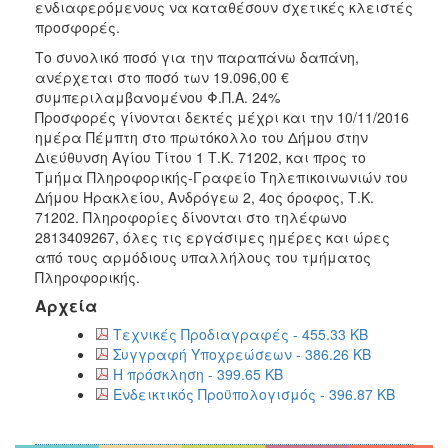
2018
ενδιαφερόμενους να καταθέσουν σχετικές κλειστές
προσφορές.
2017
Το συνολικό ποσό για την παραπάνω δαπάνη,
2016
ανέρχεται στο ποσό των 19.096,00 €
2015
συμπεριλαμβανομένου Φ.Π.Α. 24%
Προσφορές γίνονται δεκτές μέχρι και την 10/11/2016
2013
ημέρα Πέμπτη στο πρωτόκολλο του Δήμου στην
Διεύθυνση Αγίου Τίτου 1 Τ.Κ. 71202, και προς το
Τμήμα Πληροφορικής-Γραφείο Τηλεπικοινωνιών του
Δήμου Ηρακλείου, Ανδρόγεω 2, 4ος όροφος, Τ.Κ.
71202. Πληροφορίες δίνονται στο τηλέφωνο
ΔΗΜΟΤΗΣ
2813409267, όλες τις εργάσιμες ημέρες και ώρες
από τους αρμόδιους υπαλλήλους του τμήματος
ΕΠΙΣΚΕΠΤΗΣ
Πληροφορικής.
Αρχεία
ΗΡΑΚΛΕΙΟ
ΓΙΑ...
Τεχνικές Προδιαγραφές - 455.33 KB
Συγγραφή Υποχρεώσεων - 386.26 KB
Η πρόσκληση - 399.65 KB
Ενδεικτικός Προϋπολογισμός - 396.87 KB