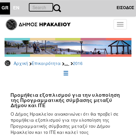
GR
EN
ΕΙΣΟΔΟΣ
ΕΠΙΚΑΙΡΟΤΗΤΑ
Toggle
navigati
Διακηρύξεις
-
Δημοπρασίες
Αρχείο
...
Αρχική
Επικαιρότητα
2016
2026
2025
2024
2023
Προμήθεια εξοπλισμού για την υλοποίηση
της Προγραμματικής σύμβασης μεταξύ
2022
Δήμου και ΙΤΕ
2021
Ο Δήμος Ηρακλείου ανακοινώνει ότι θα προβεί σε
2020
προμήθεια εξοπλισμού για την υλοποίηση της
Προγραμματικής σύμβασης μεταξύ του Δήμου
2019
Ηρακλείου και το ΙΤΕ και καλεί τους