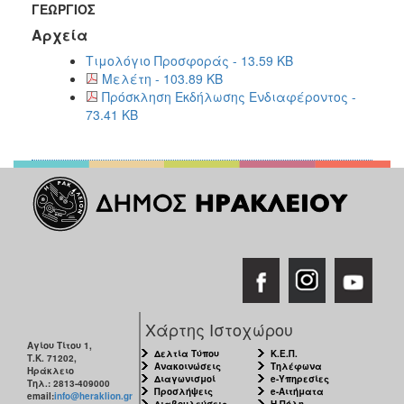
ΓΕΩΡΓΙΟΣ
Αρχεία
Τιμολόγιο Προσφοράς - 13.59 KB
Μελέτη - 103.89 KB
Πρόσκληση Εκδήλωσης Ενδιαφέροντος -
73.41 KB
Χάρτης Ιστοχώρου
Αγίου Τίτου 1,
Δελτία Τύπου
Κ.Ε.Π.
Τ.Κ. 71202,
Ανακοινώσεις
Τηλέφωνα
Ηράκλειο
Διαγωνισμοί
e-Υπηρεσίες
Τηλ.: 2813-409000
Προσλήψεις
e-Αιτήματα
email:
info@heraklion.gr
Διαβουλεύσεις
Η Πόλη