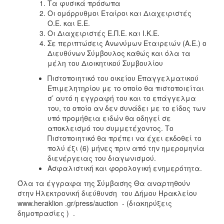
Τα φυσικά πρόσωπα
Οι ομόρρυθμοι Εταίροι και Διαχειριστές
Ο.Ε. και Ε.Ε.
Οι Διαχειριστές Ε.Π.Ε. και Ι.Κ.Ε.
Σε περιπτώσεις Ανωνύμων Εταιρειών (Α.Ε.) ο
Διευθύνων Σύμβουλος καθώς και όλα τα
μέλη του Διοικητικού Συμβουλίου
Πιστοποιητικό του οικείου Επαγγελματικού
Επιμελητηρίου με το οποίο θα πιστοποιείται
σ’ αυτό η εγγραφή του και το επάγγελμα
του, το οποίο αν δεν συνάδει με το είδος των
υπό προμήθεια ειδών θα οδηγεί σε
αποκλεισμό του συμμετέχοντος. Το
Πιστοποιητικό θα πρέπει να έχει εκδοθεί το
πολύ έξι (6) μήνες πριν από την ημερομηνία
διενέργειας του διαγωνισμού.
Ασφαλιστική και φορολογική ενημερότητα.
Όλα τα έγγραφα της Σύμβασης Θα αναρτηθούν
στην Ηλεκτρονική διεύθυνση του Δήμου Ηρακλείου
www.heraklion .gr/press/auction - (διακηρύξεις
δημοπρασίες ) .