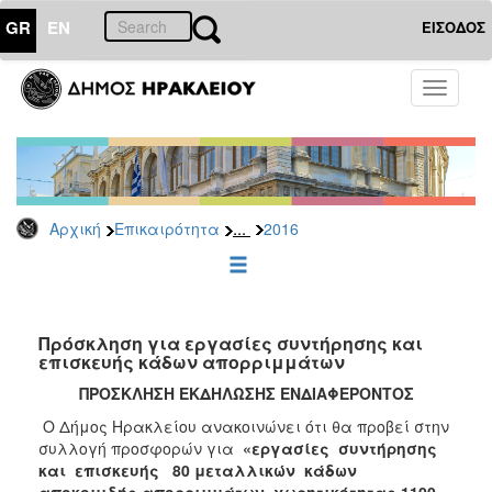
GR
EN
ΕΙΣΟΔΟΣ
ΕΠΙΚΑΙΡΟΤΗΤΑ
Toggle
navigati
Διακηρύξεις
-
Δημοπρασίες
Αρχείο
...
Αρχική
Επικαιρότητα
2016
2026
2025
2024
2023
Πρόσκληση για εργασίες συντήρησης και
επισκευής κάδων απορριμμάτων
2022
ΠΡΟΣΚΛΗΣΗ ΕΚΔΗΛΩΣΗΣ ΕΝΔΙΑΦΕΡΟΝΤΟΣ
2021
Ο Δήμος Ηρακλείου ανακοινώνει ότι θα προβεί στην
2020
συλλογή προσφορών για
«εργασίες συντήρησης
2019
και επισκευής 80 μεταλλικών κάδων
αποκομιδής απορριμμάτων, χωρητικότητας 1100-