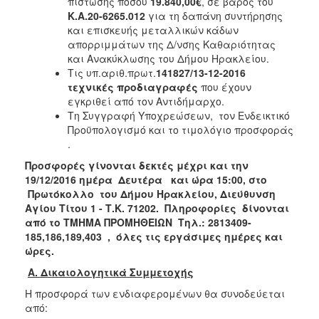
πίστωσης ποσού
19.840,00€
, σε βάρος του
Κ.Α.20-6265.012
για τη δαπάνη συντήρησης
και επισκευής μεταλλικών κάδων
απορριμμάτων της Δ/νσης Καθαριότητας
και Ανακύκλωσης του Δήμου Ηρακλείου.
Τις υπ.αριθ.πρωτ.
141827/13-12-2016
τεχνικές προδιαγραφές
που έχουν
εγκριθεί από τον Αντιδήμαρχο.
Τη Συγγραφή Υποχρεώσεων, τον Ενδεικτικό
Προϋπολογισμό και το τιμολόγιο προσφοράς
.
Προσφορές γίνονται δεκτές μέχρι και την
19/12/2016 ημέρα Δευτέρα και ώρα 15:00, στο
Πρωτόκολλο του Δήμου Ηρακλείου, Διεύθυνση
Αγίου Τίτου 1 - Τ.Κ. 71202. Πληροφορίες δίνονται
από το ΤΜΗΜΑ ΠΡΟΜΗΘΕΙΩΝ Τηλ.: 2813409-
185,186,189,403 , όλες τις εργάσιμες ημέρες και
ώρες.
Α. Δικαιολογητικά Συμμετοχής
Η προσφορά των ενδιαφερομένων θα συνοδεύεται
από: