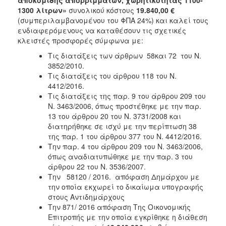
2018
1300 λίτρων»
συνολικού κόστους
19.840,00 €
2017
(συμπεριλαμβανομένου του ΦΠΑ 24%) και καλεί τους
ενδιαφερόμενους να καταθέσουν τις σχετικές
2016
κλειστές προσφορές σύμφωνα με:
2015
Τις διατάξεις των άρθρων 58και 72 του Ν.
2013
3852/2010.
Τις διατάξεις του άρθρου 118 του Ν.
4412/2016.
Τις διατάξεις της παρ. 9 του άρθρου 209 του
Ν. 3463/2006, όπως προστέθηκε με την παρ.
ΔΗΜΟΤΗΣ
13 του άρθρου 20 του Ν. 3731/2008 και
διατηρήθηκε σε ισχύ με την περίπτωση 38
ΕΠΙΣΚΕΠΤΗΣ
της παρ. 1 του άρθρου 377 του Ν. 4412/2016.
Την παρ. 4 του άρθρου 209 του Ν. 3463/2006,
όπως αναδιατυπώθηκε με την παρ. 3 του
ΗΡΑΚΛΕΙΟ
ΓΙΑ...
άρθρου 22 του Ν. 3536/2007.
Την 58120 / 2016. απόφαση Δημάρχου με
την οποία εκχωρεί το δικαίωμα υπογραφής
στους Αντιδημάρχους
Την 871/ 2016 απόφαση Της Οικονομικής
Επιτροπής με την οποία εγκρίθηκε η διάθεση