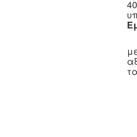
40
υ
Ε
Τ
με
α
τ