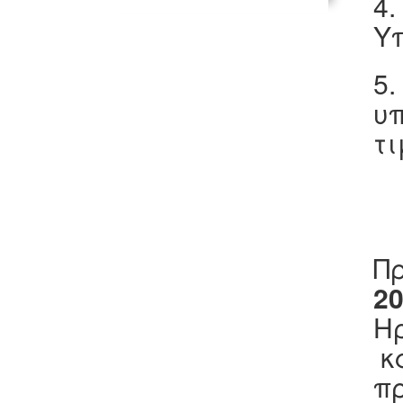
4.
Υπ
5.
υπ
τ
Πρ
2
Ηρ
κ
πρ