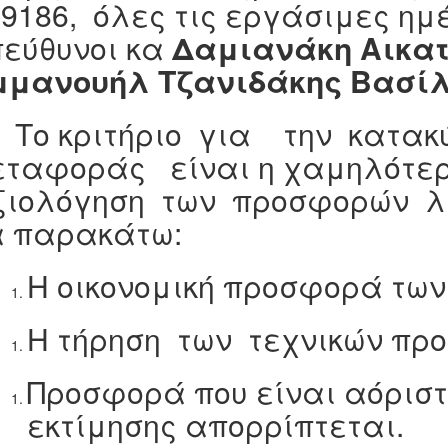
9186, όλες τις εργάσιμες ημ
πεύθυνοι κα
Δαμιανάκη Αικα
μμανουήλ Τζανιδάκης Βασίλ
ο κριτήριο για την κατακύ
ταφοράς είναι η χαμηλότερη 
ξιολόγηση των προσφορών 
α παρακάτω:
Η οικονομική προσφορά τω
Η τήρηση των τεχνικών πρ
Προσφορά που είναι αόριστ
εκτίμησης απορρίπτεται.