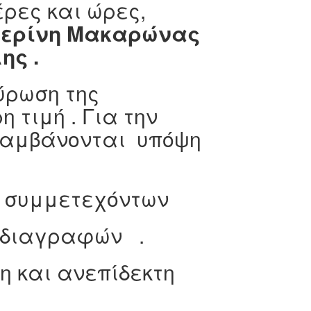
έρες και ώρες,
τερίνη Μακαρώνας
ης .
ρωση της
τιμή . Για την
λαμβάνονται υπόψη
ν συμμετεχόντων
οδιαγραφών .
η και ανεπίδεκτη