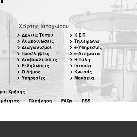
Χάρτης Ιστοχώρου
Δελτία Τύπου
Κ.Ε.Π.
Ανακοινώσεις
Τηλέφωνα
Διαγωνισμοί
e-Υπηρεσίες
Προσλήψεις
e-Αιτήματα
Διαβουλεύσεις
Η Πόλη
Εκδηλώσεις
Ιστορία
Ο Δήμος
Κνωσός
Υπηρεσίες
Μουσεία
ροι Χρήσης
ιμότητας
Πλοήγηση
FAQs
RSS