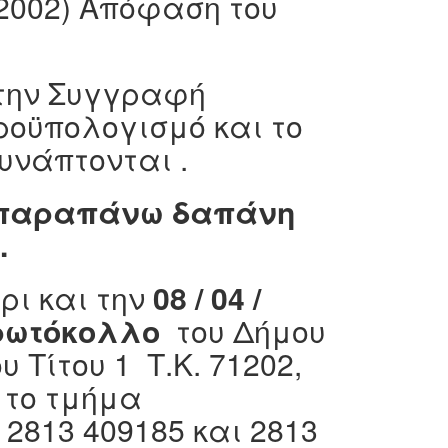
7-2002) Απόφαση του
,την Συγγραφή
ροϋπολογισμό και το
υνάπτονται .
ν παραπάνω δαπάνη
.
ρι και την
08 / 04 /
ρωτόκολλο
του Δήμου
 Τίτου 1 Τ.Κ. 71202,
 το τμήμα
2813 409185 και 2813