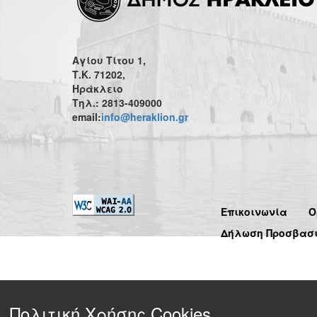
Αγίου Τίτου 1,
Τ.Κ. 71202,
Ηράκλειο
Τηλ.: 2813-409000
email:
info@heraklion.gr
Επικοινωνία
Ό
Δήλωση Προσβασ
Πολιτική Χρήσης Cookies