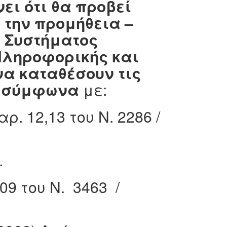
ει ότι θα προβεί
την προμήθεια –
 Συστήματος
 Πληροφορικής
και
να καταθέσουν τις
ς σύμφωνα
με:
ρ. 12,13 του Ν. 2286 /
.
09 του Ν. 3463 /