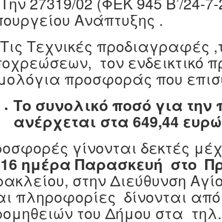
 Την 27319/02 (ΦΕΚ 945 Β’/24-
ουργείου Ανάπτυξης .
 Τις Τεχνικές προδιαγραφές 
οχρεώσεων, τον ενδεικτικό π
ιμολόγια προσφοράς που επισ
Το συνολικό ποσό για τη
ανέρχεται στα 649,44 ευρώ
οσφορές γίνονται δεκτές μέχ
016
ημέρα Παρασκευή στο Π
ακλείου, στην Διεύθυνση Αγίου
αι πληροφορίες δίνονται από
ομηθειών του Δήμου στα τηλ. 