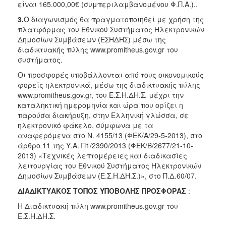
είναι 165.000,00€ (συμπεριλαμβανομένου Φ.Π.Α.)..
3.
Ο διαγωνισμός θα πραγματοποιηθεί με χρήση της
πλατφόρμας του Εθνικού Συστήματος Ηλεκτρονικών
Δημοσίων Συμβάσεων (ΕΣΗΔΗΣ) μέσω της
διαδικτυακής πύλης www.promitheus.gov.gr του
συστήματος.
Οι προσφορές υποβάλλονται από τους οικονομικούς
φορείς ηλεκτρονικά, μέσω της διαδικτυακής πύλης
www.promitheus.gov.gr, του Ε.Σ.Η.ΔΗ.Σ. μέχρι την
καταληκτική ημερομηνία και ώρα που ορίζει η
παρούσα διακήρυξη, στην Ελληνική γλώσσα, σε
ηλεκτρονικό φάκελο, σύμφωνα με τα
αναφερόμενα στο Ν. 4155/13 (ΦΕΚ/Α/29-5-2013), στο
άρθρο 11 της Υ.Α. Π1/2390/2013 (ΦΕΚ/Β/2677/21-10-
2013) «Τεχνικές λεπτομέρειες και διαδικασίες
λειτουργίας του Εθνικού Συστήματος Ηλεκτρονικών
Δημοσίων Συμβάσεων (Ε.Σ.Η.ΔΗ.Σ.)», στο Π.Δ.60/07.
ΔΙΑΔΙΚΤΥΑΚΟΣ ΤΟΠΟΣ ΥΠΟΒΟΛΗΣ ΠΡΟΣΦΟΡΑΣ
:
Η Διαδικτυακή πύλη www.promitheus.gov.gr του
Ε.Σ.Η.ΔΗ.Σ.