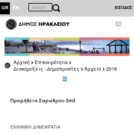
GR
EN
ΕΙΣΟΔΟΣ
ΕΠΙΚΑΙΡΟΤΗΤΑ
Toggle
navigati
Διακηρύξεις
-
Δημοπρασίες
Αρχείο
Αρχική
Επικαιρότητα
2026
Διακηρύξεις - Δημοπρασίες
Αρχείο
2016
2025
2024
2023
2022
Προμήθεια Σαρώθρου 2m3
2021
2020
2019
ΕΛΛΗΝΙΚΗ ΔΗΜΟΚΡΑΤΙΑ