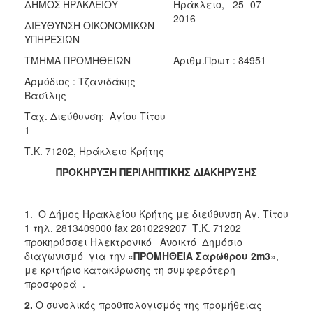
2018
ΔΗΜΟΣ ΗΡΑΚΛΕΙΟΥ
Ηράκλειο, 25- 07 -
2016
2017
ΔΙΕΥΘΥΝΣΗ ΟΙΚΟΝΟΜΙΚΩΝ
ΥΠΗΡΕΣΙΩΝ
2016
ΤΜΗΜΑ ΠΡΟΜΗΘΕΙΩΝ
Αριθμ.Πρωτ : 84951
2015
Αρμόδιος : Τζανιδάκης
2013
Βασίλης
Ταχ. Διεύθυνση: Αγίου Τίτου
1
Τ.Κ. 71202, Ηράκλειο Κρήτης
ΔΗΜΟΤΗΣ
ΠΡΟΚΗΡΥΞΗ ΠΕΡΙΛΗΠΤΙΚΗΣ ΔΙΑΚΗΡΥΞΗΣ
ΕΠΙΣΚΕΠΤΗΣ
1. Ο Δήμος Ηρακλείου Κρήτης με διεύθυνση Αγ. Τίτου
ΗΡΑΚΛΕΙΟ
1 τηλ. 2813409000 fax 2810229207 Τ.Κ. 71202
ΓΙΑ...
προκηρύσσει Ηλεκτρονικό Ανοικτό Δημόσιο
διαγωνισμό για την «
ΠΡΟΜΗΘΕΙΑ Σαρώθρου 2m3
»,
με κριτήριο κατακύρωσης τη συμφερότερη
προσφορά .
2.
Ο συνολικός προϋπολογισμός της προμήθειας