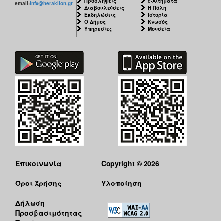
Προσλήψεις
e-Αιτήματα
email:
info@heraklion.gr
Διαβουλεύσεις
Η Πόλη
Εκδηλώσεις
Ιστορία
Ο Δήμος
Κνωσός
Υπηρεσίες
Μουσεία
Επικοινωνία
Copyright © 2026
Όροι Χρήσης
Υλοποίηση
Δήλωση
Προσβασιμότητας