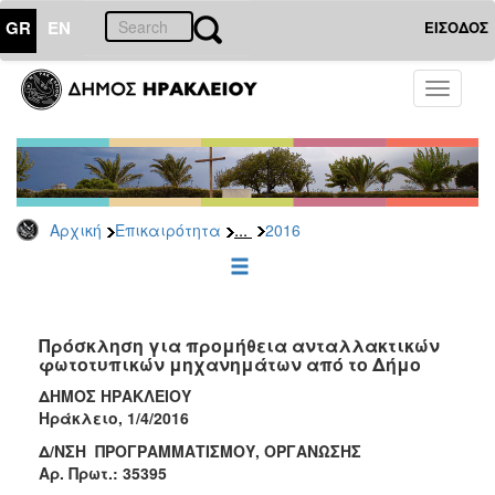
GR
EN
ΕΙΣΟΔΟΣ
ΕΠΙΚΑΙΡΟΤΗΤΑ
Toggle
navigati
Διακηρύξεις
-
Δημοπρασίες
Αρχείο
...
Αρχική
Επικαιρότητα
2016
2026
2025
2024
2023
Πρόσκληση για προμήθεια ανταλλακτικών
φωτοτυπικών μηχανημάτων από το Δήμο
2022
ΔΗΜΟΣ ΗΡΑΚΛΕΙΟΥ
2021
Ηράκλειο, 1/4/2016
2020
Δ/ΝΣΗ ΠΡΟΓΡΑΜΜΑΤΙΣΜΟΥ, ΟΡΓΑΝΩΣΗΣ
2019
Aρ. Πρωτ.: 35395