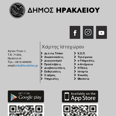
Χάρτης Ιστοχώρου
Αγίου Τίτου 1,
Δελτία Τύπου
Κ.Ε.Π.
Τ.Κ. 71202,
Ανακοινώσεις
Τηλέφωνα
Ηράκλειο
Διαγωνισμοί
e-Υπηρεσίες
Τηλ.: 2813-409000
Προσλήψεις
e-Αιτήματα
email:
info@heraklion.gr
Διαβουλεύσεις
Η Πόλη
Εκδηλώσεις
Ιστορία
Ο Δήμος
Κνωσός
Υπηρεσίες
Μουσεία