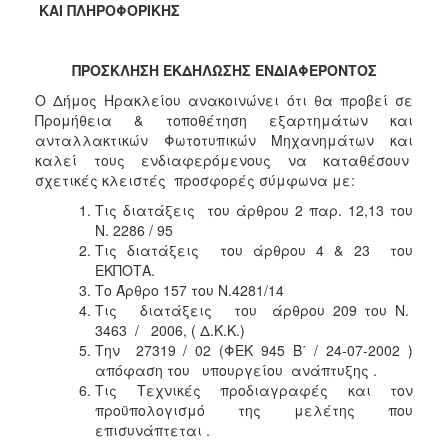
2018
ΚΑΙ ΠΛΗΡΟΦΟΡΙΚΗΣ
2017
2016
ΠΡΟΣΚΛΗΣΗ ΕΚΔΗΛΩΣΗΣ ΕΝΔΙΑΦΕΡΟΝΤΟΣ
2015
Ο Δήμος Ηρακλείου ανακοινώνει ότι θα προβεί σε
Προμήθεια & τοποθέτηση εξαρτημάτων και
2013
ανταλλακτικών Φωτοτυπικών Μηχανημάτων
και
καλεί τους ενδιαφερόμενους να καταθέσουν
σχετικές κλειστές προσφορές σύμφωνα με:
Τις διατάξεις του άρθρου 2 παρ. 12,13 του
ΔΗΜΟΤΗΣ
Ν. 2286 / 95
Τις διατάξεις του άρθρου 4 & 23 του
ΕΠΙΣΚΕΠΤΗΣ
ΕΚΠΟΤΑ.
Το Άρθρο 157 του Ν.4281/14
Τις διατάξεις του άρθρου 209 του Ν.
ΗΡΑΚΛΕΙΟ
ΓΙΑ...
3463 / 2006, ( Δ.Κ.Κ.)
Την 27319 / 02 (ΦΕΚ 945 Β΄ / 24-07-2002 )
απόφαση του υπουργείου ανάπτυξης .
Τις Τεχνικές προδιαγραφές και τον
προϋπολογισμό της μελέτης που
επισυνάπτεται .