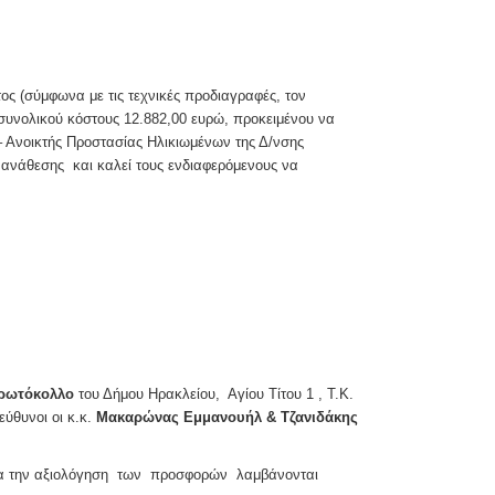
(σύμφωνα με τις τεχνικές προδιαγραφές, τον
συνολικού κόστους 12.882,00 ευρώ, προκειμένου να
– Ανοικτής Προστασίας Ηλικιωμένων της Δ/νσης
ς ανάθεσης και καλεί τους ενδιαφερόμενους να
ρωτόκολλο
του Δήμου Ηρακλείου, Αγίου Τίτου 1 , Τ.Κ.
εύθυνοι οι κ.κ.
Μακαρώνας Εμμανουήλ & Τζανιδάκης
Για την αξιολόγηση των προσφορών λαμβάνονται