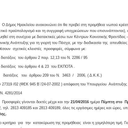
ος Ηρακλείου ανακοινώνει ότι θα προβεί στη προμήθεια νωπού κρέατος 
κτικό προϋπολογισμό και τη συγγραφή υποχρεώσεων που επισυνάπτονται), 
μηθεί στη συνέχεια με διατακτικές μέσω των Κέντρων Κοινοτικής Φροντίδας 
νικής Ανάπτυξης για τη γιορτή του Πάσχα, με την διαδικασία της απευθεία
έσουν σχετικές κλειστές προσφορές, σύμφωνα με:
ς διατάξεις του άρθρου 2 παρ. 12,13 του Ν. 2286 / 95
ς διατάξεις του άρθρου 4 & 23 του ΕΚΠΟΤΑ .
ς διατάξεις του άρθρου 209 του Ν. 3463 / 2006, ( Δ.Κ.Κ.)
ν 27319 /02 (ΦΕΚ 945 Β΄/24-07-2002 ) απόφαση του Υπουργείου Ανάπτυξης
 Ν. 4281/2014
φορές γίνονται δεκτές μέχρι και την
21/0
4/2016
ημέρα
Πέμπτη
στο Π
, τηλ. 2813 409185 και 2813 409189, όλες τις εργάσιμες ημέρες και ώρες, υπ
λης.
ριτήριο για την κατακύρωση της προμήθειας είναι η χαμηλότερη τιμή. 