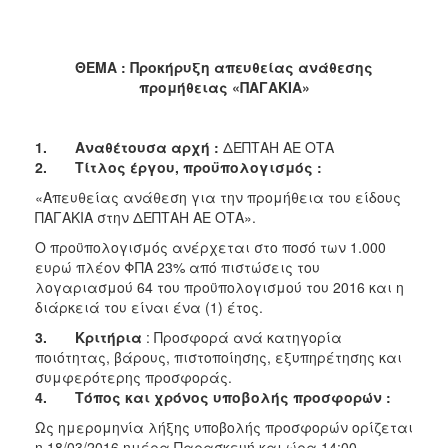
2018
2017
2016
ΘΕΜΑ : Προκήρυξη απευθείας ανάθεσης
προμήθειας «ΠΑΓΑΚΙΑ»
2015
2013
1.
Αναθέτουσα αρχή :
ΔΕΠΤΑΗ ΑΕ ΟΤΑ
2.
Τίτλος έργου, προϋπολογισμός :
«Απευθείας ανάθεση για την προμήθεια του είδους
ΠΑΓΑΚΙΑ στην ΔΕΠΤΑΗ ΑΕ ΟΤΑ».
ΔΗΜΟΤΗΣ
Ο προϋπολογισμός ανέρχεται στο ποσό των 1.000
ΕΠΙΣΚΕΠΤΗΣ
ευρώ πλέον ΦΠΑ 23% από πιστώσεις του
λογαριασμού 64 του προϋπολογισμού του 2016 και η
διάρκειά του είναι ένα (1) έτος.
ΗΡΑΚΛΕΙΟ
ΓΙΑ...
3.
Κριτήρια
: Προσφορά ανά κατηγορία
ποιότητας, βάρους, πιστοποίησης, εξυπηρέτησης και
συμφερότερης προσφοράς.
4.
Τόπος και χρόνος υποβολής προσφορών :
Ως ημερομηνία λήξης υποβολής προσφορών ορίζεται
η 18/03/2016 ημέρα Παρασκευή και ώρα 14:00.