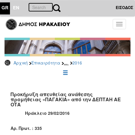
GR
EN
ΕΙΣΟΔΟΣ
ΕΠΙΚΑΙΡΟΤΗΤΑ
Toggle
navigati
Διακηρύξεις
-
Δημοπρασίες
Αρχείο
...
Αρχική
Επικαιρότητα
2016
2026
2025
2024
2023
Προκήρυξη απευθείας ανάθεσης
προμήθειας «ΠΑΓΑΚΙΑ» από την ΔΕΠΤΑΗ ΑΕ
2022
ΟΤΑ
2021
Ηράκλειο 29/02/2016
2020
2019
Αρ. Πρωτ. : 335