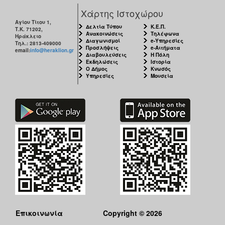
Χάρτης Ιστοχώρου
Αγίου Τίτου 1,
Δελτία Τύπου
Κ.Ε.Π.
Τ.Κ. 71202,
Ανακοινώσεις
Τηλέφωνα
Ηράκλειο
Διαγωνισμοί
e-Υπηρεσίες
Τηλ.: 2813-409000
Προσλήψεις
e-Αιτήματα
email:
info@heraklion.gr
Διαβουλεύσεις
Η Πόλη
Εκδηλώσεις
Ιστορία
Ο Δήμος
Κνωσός
Υπηρεσίες
Μουσεία
Επικοινωνία
Copyright © 2026