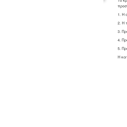
Το κ
προσ
1. Η
2. Η
3. Π
4. Π
5. Π
Η κα