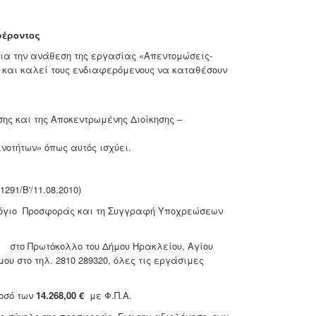
έροντος
ια την ανάθεση της εργασίας «Απεντομώσεις-
 και καλεί τους ενδιαφερόμενους να καταθέσουν
ησης και της Αποκεντρωμένης Διοίκησης –
ινοτήτων» όπως αυτός ισχύει.
291/Β'/11.08.2010)
όγιο Προσφοράς και τη Συγγραφή Υποχρεώσεων
α
στο Πρωτόκολλο του Δήμου Ηρακλείου, Αγίου
ου στο τηλ. 2810 289320, όλες τις εργάσιμες
οσό των
14.268,00
€
με Φ.Π.Α.