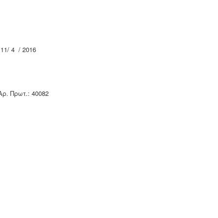
/ 4 / 2016
Aρ. Πρωτ.: 40082