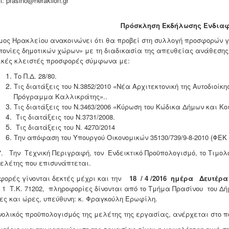
l: prasino@heraklion.gr
Πρόσκληση Εκδήλωσης Ενδιαφ
μος Ηρακλείου ανακοινώνει ότι θα προβεί στη συλλογή προσφορών γ
τονίες δημοτικών χώρων» με τη διαδικασία της απευθείας ανάθεσης
ικές κλειστές προσφορές σύμφωνα με:
Το Π.Δ. 28/80.
Τις διατάξεις του Ν.3852/2010 «Νέα Αρχιτεκτονική της Αυτοδιοίκ
Πρόγραμμα Καλλικράτης»..
Τις διατάξεις του Ν.3463/2006 «Κύρωση του Κώδικα Δήμων και Κο
Τις διατάξεις του Ν.3731/2008.
Τις διατάξεις του Ν. 4270/2014
Την απόφαση του Υπουργού Οικονομικών 35130/739/9-8-2010 (ΦΕΚ 1
ην Τεχνική Περιγραφή, τον Ενδεικτικό Προϋπολογισμό, το Τιμολ
μελέτης που επισυνάπτεται.
φορές γίνονται δεκτές μέχρι και την
18
/ 4 /2016 ημέρα Δευτέρ
υ 1 Τ.Κ. 71202, πληροφορίες δίνονται από το Τμήμα Πρασίνου του Δήμ
ες και ώρες, υπεύθυνη: κ. Φραγκούλη Ερωφίλη.
νολικός προϋπολογισμός της μελέτης της εργασίας, ανέρχεται στο π