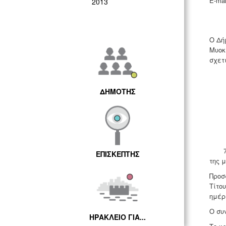
E-mai
2013
Ο Δή
Μυοκ
σχετ
ΔΗΜΟΤΗΣ
7. Τ
ΕΠΙΣΚΕΠΤΗΣ
της 
Προσ
Τίτο
ημέρ
Ο συ
ΗΡΑΚΛΕΙΟ ΓΙΑ...