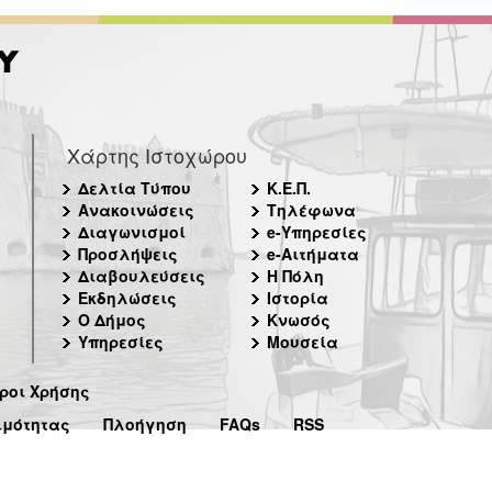
Χάρτης Ιστοχώρου
Δελτία Τύπου
Κ.Ε.Π.
Ανακοινώσεις
Τηλέφωνα
Διαγωνισμοί
e-Υπηρεσίες
Προσλήψεις
e-Αιτήματα
Διαβουλεύσεις
Η Πόλη
Εκδηλώσεις
Ιστορία
Ο Δήμος
Κνωσός
Υπηρεσίες
Μουσεία
ροι Χρήσης
ιμότητας
Πλοήγηση
FAQs
RSS