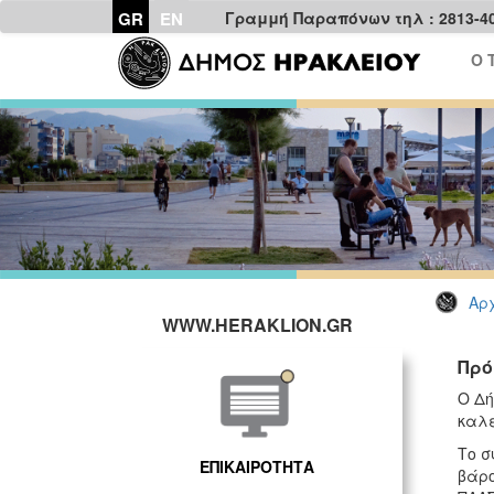
GR
EN
Γραμμή Παραπόνων τηλ : 2813-4
Ο 
Αρχ
WWW.HERAKLION.GR
Πρό
Ο Δή
καλε
Το σ
ΕΠΙΚΑΙΡΟΤΗΤΑ
βάρο