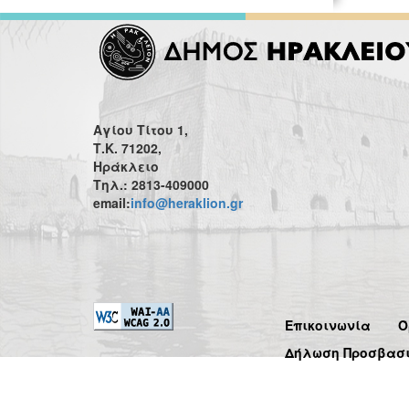
Αγίου Τίτου 1,
Τ.Κ. 71202,
Ηράκλειο
Τηλ.: 2813-409000
email:
info@heraklion.gr
Επικοινωνία
Ό
Δήλωση Προσβασ