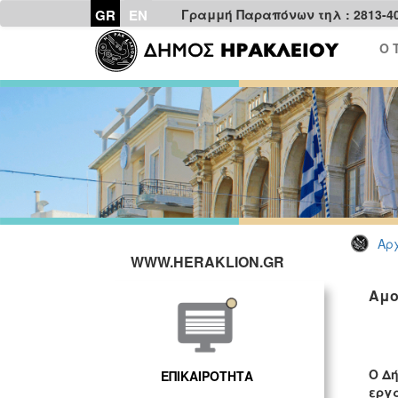
GR
EN
Γραμμή Παραπόνων τηλ : 2813-4
Ο 
Αρχ
WWW.HERAKLION.GR
Αμο
Ο Δ
ΕΠΙΚΑΙΡΟΤΗΤΑ
εργ