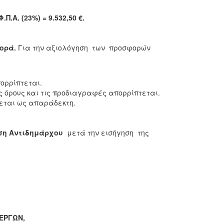
Φ.Π.Α.
(23%)
= 9.532,50
€
.
ορά.
Για την αξιολόγηση των προσφορών
ορρίπτεται.
 όρους και τις προδιαγραφές απορρίπτεται.
εται ως απαράδεκτη.
ση
Αντιδημάρχου
μετά την εισήγηση της
ΕΡΓΩΝ,