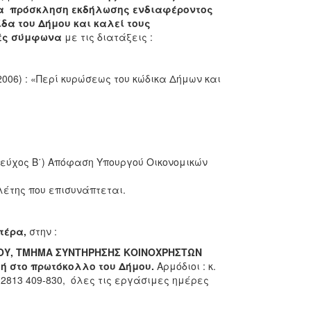
σα
πρόσκληση εκδήλωσης ενδιαφέροντος
ίδα του Δήμου
και καλεί τους
ρές σύμφωνα
με τις διατάξεις :
6-2006) : «Περί κυρώσεως του κώδικα Δήμων και
0 τεύχος Β΄) Απόφαση Υπουργού Οικονομικών
λέτης που επισυνάπτεται.
τέρα,
στην :
ΟΥ,
ΤΜΗΜΑ ΣΥΝΤΗΡΗΣΗΣ
ΚΟΙΝΟΧΡΗΣΤΩΝ
,
ή στο πρωτόκολλο του Δήμου.
Αρμόδιοι : κ.
2813 409-830, όλες τις εργάσιμες ημέρες