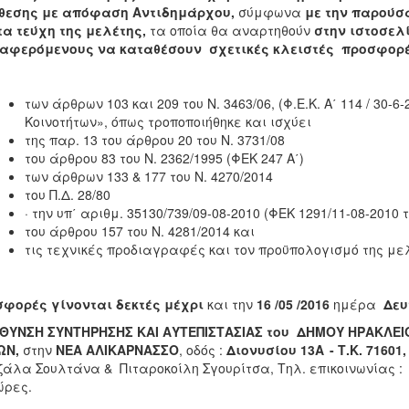
θεσης
με απόφαση Αντιδημάρχου,
σύμφωνα
με την παρού
τα τεύχη της μελέτης
,
τα οποία θα αναρτηθούν
στην ιστοσελ
ιαφερόμενους να καταθέσουν σχετικές κλειστές προσφο
των άρθρων 103 και 209 του Ν. 3463/06, (Φ.Ε.Κ. Α΄ 114 / 30-
Κοινοτήτων», όπως τροποποιήθηκε και ισχύει
της παρ. 13 του άρθρου 20 του Ν. 3731/08
του άρθρου 83 του Ν. 2362/1995 (ΦΕΚ 247 Α΄)
των άρθρων 133 & 177 του Ν. 4270/2014
του Π.Δ. 28/80
· την υπ΄ αριθμ. 35130/739/09-08-2010 (ΦΕΚ 1291/11-08-201
του άρθρου 157 του Ν. 4281/2014 και
τις τεχνικές προδιαγραφές και τον προϋπολογισμό της με
φορές γίνονται δεκτές μέχρι
και την
16
/
05
/
2016
ημέρα
Δευ
ΥΘΥΝΣΗ ΣΥΝΤΗΡΗΣΗΣ ΚΑΙ ΑΥΤΕΠΙΣΤΑΣΙΑΣ
του ΔΗΜΟΥ ΗΡΑΚΛΕΙ
ΩΝ,
στην
ΝΕΑ
ΑΛΙΚΑΡΝΑΣΣΟ
, οδός :
Διονυσίου 13Α
- Τ.Κ. 71601
άλα Σουλτάνα & Πιταροκοίλη Σγουρίτσα, Τηλ. επικοινωνίας : 
ώρες.