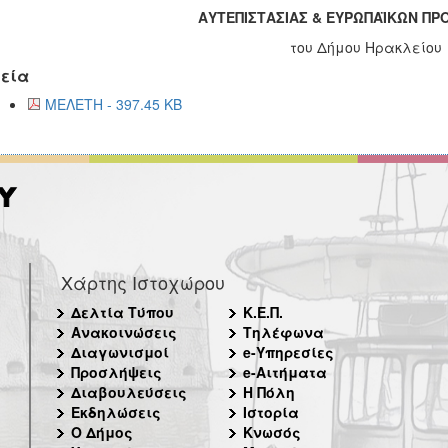
ΑΥΤΕΠΙΣΤΑΣΙΑΣ
& ΕΥΡΩΠΑΪΚΩΝ Π
του Δήμου Ηρακλείου
εία
ΜΕΛΕΤΗ - 397.45 KB
Χάρτης Ιστοχώρου
Δελτία Τύπου
Κ.Ε.Π.
Ανακοινώσεις
Τηλέφωνα
Διαγωνισμοί
e-Υπηρεσίες
Προσλήψεις
e-Αιτήματα
Διαβουλεύσεις
Η Πόλη
Εκδηλώσεις
Ιστορία
Ο Δήμος
Κνωσός