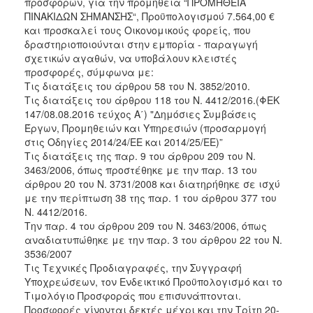
προσφορών, για την προμήθεια “ΠΡΟΜΗΘΕΙΑ
2018
ΠΙΝΑΚΙΔΩΝ ΣΗΜΑΝΣΗΣ“, Προϋπολογισμού 7.564,00 €
2017
και προσκαλεί τους Οικονομικούς φορείς, που
δραστηριοποιούνται στην εμπορία - παραγωγή
2016
σχετικών αγαθών, να υποβάλουν κλειστές
2015
προσφορές, σύμφωνα με:
Τις διατάξεις του άρθρου 58 του Ν. 3852/2010.
2013
Τις διατάξεις του άρθρου 118 του Ν. 4412/2016.(ΦΕΚ
147/08.08.2016 τεύχος Α΄) "Δημόσιες Συμβάσεις
Έργων, Προμηθειών και Υπηρεσιών (προσαρμογή
στις Οδηγίες 2014/24/ΕΕ και 2014/25/ΕΕ)”
ΔΗΜΟΤΗΣ
Τις διατάξεις της παρ. 9 του άρθρου 209 του Ν.
3463/2006, όπως προστέθηκε με την παρ. 13 του
άρθρου 20 του Ν. 3731/2008 και διατηρήθηκε σε ισχύ
ΕΠΙΣΚΕΠΤΗΣ
με την περίπτωση 38 της παρ. 1 του άρθρου 377 του
Ν. 4412/2016.
ΗΡΑΚΛΕΙΟ
Την παρ. 4 του άρθρου 209 του Ν. 3463/2006, όπως
ΓΙΑ...
αναδιατυπώθηκε με την παρ. 3 του άρθρου 22 του Ν.
3536/2007
Τις Τεχνικές Προδιαγραφές, την Συγγραφή
Υποχρεώσεων, τον Ενδεικτικό Προϋπολογισμό και το
Τιμολόγιο Προσφοράς που επισυνάπτονται.
Προσφορές γίνονται δεκτές μέχρι και την Τρίτη 20-