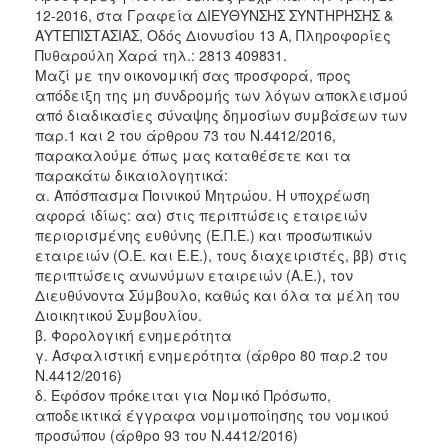
12-2016, στα Γραφεία ΔΙΕΥΘΥΝΣΗΣ ΣΥΝΤΗΡΗΣΗΣ &
ΑΥΤΕΠΙΣΤΑΣΙΑΣ, Οδός Διονυσίου 13 Α, Πληροφορίες
Πυθαρούλη Χαρά τηλ.: 2813 409831.
Μαζί με την οικονομική σας προσφορά, προς
απόδειξη της μη συνδρομής των λόγων αποκλεισμού
από διαδικασίες σύναψης δημοσίων συμβάσεων των
παρ.1 και 2 του άρθρου 73 του Ν.4412/2016,
παρακαλούμε όπως μας καταθέσετε και τα
παρακάτω δικαιολογητικά:
α. Απόσπασμα Ποινικού Μητρώου. Η υποχρέωση
αφορά ιδίως: αα) στις περιπτώσεις εταιρειών
περιορισμένης ευθύνης (Ε.Π.Ε.) και προσωπικών
εταιρειών (Ο.Ε. και Ε.Ε.), τους διαχειριστές, ββ) στις
περιπτώσεις ανωνύμων εταιρειών (Α.Ε.), τον
Διευθύνοντα Σύμβουλο, καθώς και όλα τα μέλη του
Διοικητικού Συμβουλίου.
β. Φορολογική ενημερότητα
γ. Ασφαλιστική ενημερότητα (άρθρο 80 παρ.2 του
Ν.4412/2016)
δ. Εφόσον πρόκειται για Νομικό Πρόσωπο,
αποδεικτικά έγγραφα νομιμοποίησης του νομικού
προσώπου (άρθρο 93 του Ν.4412/2016)