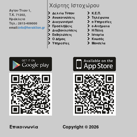
Χάρτης Ιστοχώρου
Αγίου Τίτου 1,
Δελτία Τύπου
Κ.Ε.Π.
Τ.Κ. 71202,
Ανακοινώσεις
Τηλέφωνα
Ηράκλειο
Διαγωνισμοί
e-Υπηρεσίες
Τηλ.: 2813-409000
Προσλήψεις
e-Αιτήματα
email:
info@heraklion.gr
Διαβουλεύσεις
Η Πόλη
Εκδηλώσεις
Ιστορία
Ο Δήμος
Κνωσός
Υπηρεσίες
Μουσεία
Επικοινωνία
Copyright © 2026