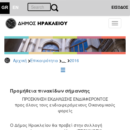
GR
EN
ΕΙΣΟΔΟΣ
ΕΠΙΚΑΙΡΟΤΗΤΑ
Toggle
navigati
Διακηρύξεις
-
Δημοπρασίες
Αρχείο
...
Αρχική
Επικαιρότητα
2016
2026
2025
2024
2023
Προμήθεια πινακίδων σήμανσης
2022
ΠΡΟΣΚΛΗΣΗ ΕΚΔΗΛΩΣΗΣ ΕΝΔΙΑΦΕΡΟΝΤΟΣ
προς όλους τους ενδιαφερόμενους Οικονομικούς
2021
φορείς
2020
2019
Ο Δήμος Ηρακλείου θα προβεί στην συλλογή