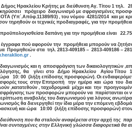
Δήμος Ηρακλείου Κρήτης με διεύθυνση Αγ. Τίτου 1 τηλ. 2
κηρύσσει
πρόχειρο
διαγωνισμό με σφραγισμένες προσφορ
ΤΑ (Υπ΄.Απόφ.11389/93) , του νόμου 4281/2014 και με κ
ον τηρηθούν οι τεχνικές προδιαγραφές, για την
προμήθεια
 προϋπολογισθείσα δαπάνη για την προμήθεια είναι
22.7
 έγγραφα πού αφορούν την προμήθεια μπορούν να ζητήσο
μα Προμηθειών
στα τηλ. 2813-409185 – 2813-409186 – 28
heraklion.gr
.
 διαγωνισμός και η αποσφράγιση των δικαιολογητικών ,απ
ολόγησης, θα γίνει στο
Δήμο Ηρακλείου Αγίου Τίτου
1
 ώρα
10: 00
(λήξη επίδοσης προσφορών). Οι ενδιαφερόμε
σφορές τους στην
Επιτροπή
την ημέρα και ώρα του δια
ούν ,κατατεθούν , ταχυδρομικά μέχρι και την προηγουμέ
σφράγισης των προσφορών μπορούν να παρίστανται οι νό
ερίπτωση αναβολής του διαγωνισμού για λόγους ανωτέρας 
ωνισμός θα διενεργηθεί την ίδια μέρα την επόμενη εβδο
ασκευή και ώρα
10:00
(λήξη επίδοσης προσφορών) στον 
Η διεύθυνση που θα σταλούν αναφέρεται στην αρχή της π
ίναι συνταγμένες στην Ελληνική γλώσσα διαφορετικά θα α