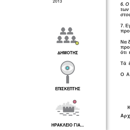
2013
6. 
των
στο
7. Ε
προϋ
Να 
προ
ΔΗΜΟΤΗΣ
ότι 
Tά 
Ο Α
ΕΠΙΣΚΕΠΤΗΣ
ΚΑ
Αρχ
ΗΡΑΚΛΕΙΟ ΓΙΑ...