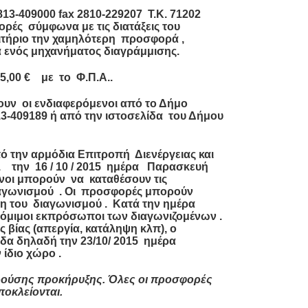
813-409000 fax 2810-229207 Τ.Κ. 71202
ές σύμφωνα με τις διατάξεις του
ριτήριο την χαμηλότερη προσφορά ,
 ενός μηχανήματος διαγράμμισης
.
55,00
€
με το Φ.Π.Α..
υν οι ενδιαφερόμενοι από το
Δήμο
13-409189 ή από την ιστοσελίδα του Δήμου
ό την αρμόδια Επιτροπή Διενέργειας και
 την
16 / 10 / 2015
ημέρα Παρασκευή
νοι μπορούν να καταθέσουν τις
γωνισμού . Οι προσφορές μπορούν
νη του διαγωνισμού . Κατά την ημέρα
μιμοι εκπρόσωποι των διαγωνιζομένων .
βίας (απεργία, κατάληψη κλπ), ο
μάδα δηλαδή την
23/10/ 2015
ημέρα
ίδιο χώρο .
αρούσης προκήρυξης. Όλες οι προσφορές
ποκλείονται.