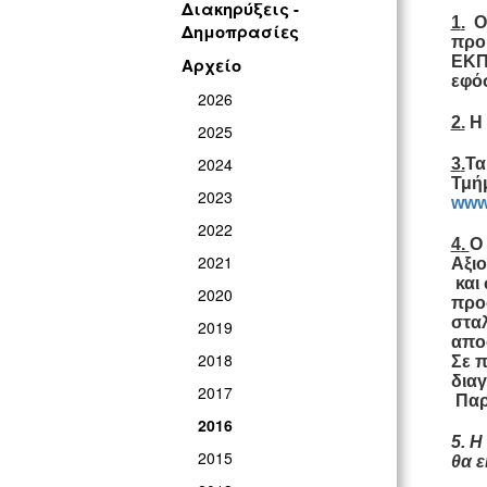
Διακηρύξεις -
1
.
Ο 
Δημοπρασίες
προ
ΕΚΠΟ
Αρχείο
εφόσ
2026
2.
Η
2025
2024
3
.
Τα
Τμή
2023
www.
2022
4
.
Ο
2021
Αξι
κ
αι
2020
προ
σταλ
2019
απο
2018
Σε π
διαγ
2017
Παρ
2016
5. 
2015
θα ε