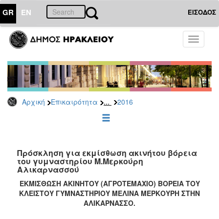
GR
EN
ΕΙΣΟΔΟΣ
ΕΠΙΚΑΙΡΟΤΗΤΑ
Toggle
navigati
Διακηρύξεις
-
Δημοπρασίες
Αρχείο
...
Αρχική
Επικαιρότητα
2016
2026
2025
2024
2023
Πρόσκληση για εκμίσθωση ακινήτου βόρεια
του γυμναστηρίου Μ.Μερκούρη
2022
Αλικαρνασσού
2021
ΕΚΜΙΣΘΩΣΗ ΑΚΙΝΗΤΟΥ (ΑΓΡΟΤΕΜΑΧΙΟ) ΒΟΡΕΙΑ ΤΟΥ
2020
ΚΛΕΙΣΤΟΥ ΓΥΜΝΑΣΤΗΡΙΟΥ ΜΕΛΙΝΑ ΜΕΡΚΟΥΡΗ ΣΤΗΝ
ΑΛΙΚΑΡΝΑΣΣΟ.
2019