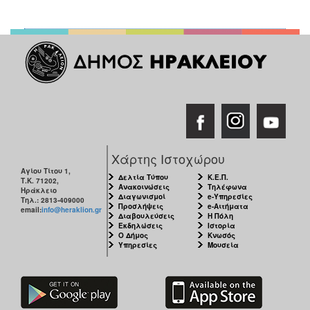
Χάρτης Ιστοχώρου
Αγίου Τίτου 1,
Δελτία Τύπου
Κ.Ε.Π.
Τ.Κ. 71202,
Ανακοινώσεις
Τηλέφωνα
Ηράκλειο
Διαγωνισμοί
e-Υπηρεσίες
Τηλ.: 2813-409000
Προσλήψεις
e-Αιτήματα
email:
info@heraklion.gr
Διαβουλεύσεις
Η Πόλη
Εκδηλώσεις
Ιστορία
Ο Δήμος
Κνωσός
Υπηρεσίες
Μουσεία