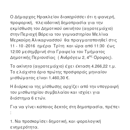
2018
2017
Ο Δήμαρχος Ηρακλείου διακηρύσσει ότι η φανερή,
2016
προφορική, πλειοδοτική δημοπρασία για την
2015
εκμίσθωση του Δημοτικού ακινήτου (αγροτεμάχιο)
στην Περιοχή Βόρεια του γυμναστηρίου Μελίνα
2013
Μερκούρη Αλικαρνασσού θα πραγματοποιηθεί στις
11 - 10 -2016 ημέρα Τρίτη και ώρα από 11:30 έως
12:00 μεσημβρινή στα Γραφεία του Τμήματος
ος
Δημοτικής Περιουσίας ( Ανδρόγεω 2, 4
Όροφος).
ΔΗΜΟΤΗΣ
Το ακίνητο (αγροτεμάχιο) έχει έκταση 4.266,22 τ.μ.
Το ελάχιστο όριο πρώτης προσφοράς μηνιαίου
ΕΠΙΣΚΕΠΤΗΣ
μισθώματος είναι 1.460,30 €.
Η διάρκεια της μίσθωσης αρχίζει από την υπογραφή
ΗΡΑΚΛΕΙΟ
του μισθωτηρίου συμβολαίου και ισχύει για
ΓΙΑ...
διάστημα 6 ετών.
Για να γίνει κάποιος δεκτός στη δημοπρασία, πρέπει
:
1. Να προσκομίσει δημοτική, και φορολογική
ενημερότητα.