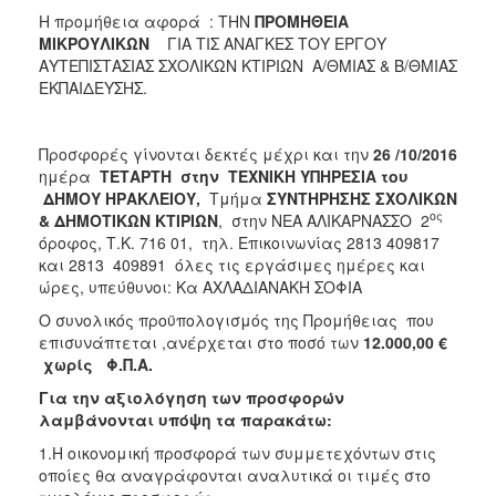
Η προμήθεια αφορά : ΤΗΝ
ΠΡΟΜΗΘΕΙΑ
ΜΙΚΡΟΥΛΙΚΩΝ
ΓΙΑ ΤΙΣ ΑΝΑΓΚΕΣ ΤΟΥ ΕΡΓΟΥ
ΑΥΤΕΠΙΣΤΑΣΙΑΣ ΣΧΟΛΙΚΩΝ ΚΤΙΡΙΩΝ Α/ΘΜΙΑΣ & Β/ΘΜΙΑΣ
ΕΚΠΑΙΔΕΥΣΗΣ.
Προσφορές γίνονται δεκτές μέχρι και την
26 /10/2016
ημέρα
ΤΕΤΑΡΤΗ
στην ΤΕΧΝΙΚΗ ΥΠΗΡΕΣΙΑ του
ΔΗΜΟΥ ΗΡΑΚΛΕΙΟΥ,
Τμήμα
ΣΥΝΤΗΡΗΣΗΣ ΣΧΟΛΙΚΩΝ
ος
& ΔΗΜΟΤΙΚΩΝ ΚΤΙΡΙΩΝ
, στην ΝΕΑ ΑΛΙΚΑΡΝΑΣΣΟ 2
όροφος, Τ.Κ. 716 01, τηλ. Επικοινωνίας 2813 409817
και 2813 409891 όλες τις εργάσιμες ημέρες και
ώρες, υπεύθυνοι: Κα ΑΧΛΑΔΙΑΝΑΚΗ ΣΟΦΙΑ
Ο συνολικός προϋπολογισμός της Προμήθειας που
επισυνάπτεται ,ανέρχεται στο ποσό των
12.000,00
€
χωρίς Φ.Π.Α.
Για την αξιολόγηση των προσφορών
λαμβάνονται υπόψη τα παρακάτω:
1.Η οικονομική προσφορά των συμμετεχόντων στις
οποίες θα αναγράφονται αναλυτικά οι τιμές στο