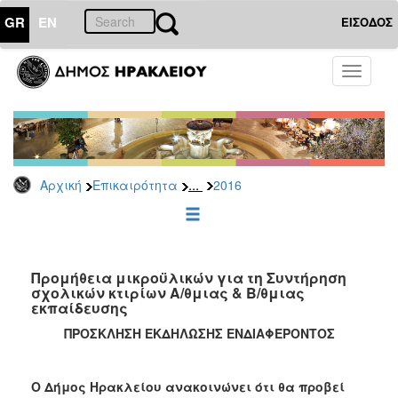
GR
EN
ΕΙΣΟΔΟΣ
ΕΠΙΚΑΙΡΟΤΗΤΑ
Toggle
navigati
Διακηρύξεις
-
Δημοπρασίες
Αρχείο
...
Αρχική
Επικαιρότητα
2016
2026
2025
2024
2023
Προμήθεια μικροϋλικών για τη Συντήρηση
σχολικών κτιρίων A/θμιας & Β/θμιας
2022
εκπαίδευσης
2021
ΠΡΟΣΚΛΗΣΗ ΕΚΔΗΛΩΣΗΣ ΕΝΔΙΑΦΕΡΟΝΤΟΣ
2020
2019
Ο Δήμος Ηρακλείου ανακοινώνει ότι θα προβεί