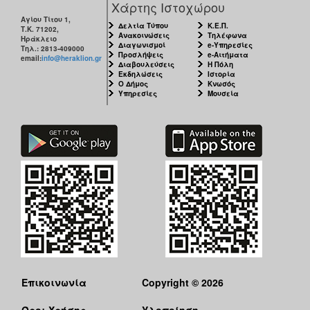
Χάρτης Ιστοχώρου
Αγίου Τίτου 1,
Δελτία Τύπου
Κ.Ε.Π.
Τ.Κ. 71202,
Ανακοινώσεις
Τηλέφωνα
Ηράκλειο
Διαγωνισμοί
e-Υπηρεσίες
Τηλ.: 2813-409000
Προσλήψεις
e-Αιτήματα
email:
info@heraklion.gr
Διαβουλεύσεις
Η Πόλη
Εκδηλώσεις
Ιστορία
Ο Δήμος
Κνωσός
Υπηρεσίες
Μουσεία
Επικοινωνία
Copyright © 2026
Όροι Χρήσης
Υλοποίηση