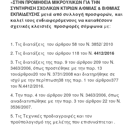
2018
«ΣΤΗΝ ΠΡΟΜΗΘΕΙΑ
M
ΙΚΡΟΥΛΙΚΩΝ ΓΙΑ ΤΗΝ
ΣΥΝΤΗΡΗΣΗ ΣΧΟΛΙΚΩΝ ΚΤΙΡΙΩΝ
A
/ΘΜΙΑΣ & Β/ΘΜΙΑΣ
2017
ΕΚΠΑΙΔΕΥΣΗΣ
μετά από συλλογή προσφορών,
και
2016
καλεί τους ενδιαφερόμενους να καταθέσουν
σχετικές κλειστές προσφορές σύμφωνα
με:
2015
2013
1. Τις διατάξεις του άρθρου 58 του Ν. 3852/ 2010
2. Τις διατάξεις του άρθρου 118 του Ν.
4412/2016
3. Τις διατάξεις της παρ. 9 του άρθρου 209 του Ν.
ΔΗΜΟΤΗΣ
3463/2006, όπως προστέθηκε με την παρ. 13
τουάρθρου20 του Ν. 3731/2008 και διατηρήθηκε σε
ΕΠΙΣΚΕΠΤΗΣ
ισχύ με την περίπτωση38 της παρ. 1 του άρθρου377
του Ν.4412/2016.
ΗΡΑΚΛΕΙΟ
4. Την παρ. 4 του άρθρου 209 του Ν. 3463/2006, όπως
ΓΙΑ...
αναδιατυπώθηκε με την παρ. 3 του άρθρου 22 του Ν.
3536/2007.
5. Τις Τεχνικές προδιαγραφές και τον
προϋπολογισμό της μελέτης που επισυνάπτεται .