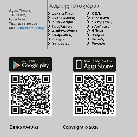
Χάρτης Ιστοχώρου
Αγίου Τίτου 1,
Δελτία Τύπου
Κ.Ε.Π.
Τ.Κ. 71202,
Ανακοινώσεις
Τηλέφωνα
Ηράκλειο
Διαγωνισμοί
e-Υπηρεσίες
Τηλ.: 2813-409000
Προσλήψεις
e-Αιτήματα
email:
info@heraklion.gr
Διαβουλεύσεις
Η Πόλη
Εκδηλώσεις
Ιστορία
Ο Δήμος
Κνωσός
Υπηρεσίες
Μουσεία
Επικοινωνία
Copyright © 2026