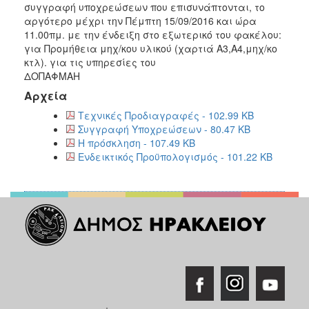
2018
συγγραφή υποχρεώσεων που επισυνάπτονται, το
αργότερο μέχρι την Πέμπτη 15/09/2016 και ώρα
2017
11.00πμ. με την ένδειξη στο εξωτερικό του φακέλου:
2016
για Προμήθεια μηχ/κου υλικού (χαρτιά Α3,Α4,μηχ/κο
κτλ). για τις υπηρεσίες του
2015
ΔΟΠΑΦΜΑΗ
2013
Αρχεία
Τεχνικές Προδιαγραφές - 102.99 KB
Συγγραφή Υποχρεώσεων - 80.47 KB
Η πρόσκληση - 107.49 KB
ΔΗΜΟΤΗΣ
Ενδεικτικός Προϋπολογισμός - 101.22 KB
ΕΠΙΣΚΕΠΤΗΣ
ΗΡΑΚΛΕΙΟ
ΓΙΑ...