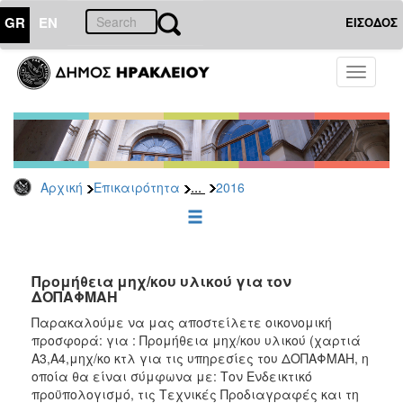
GR
EN
ΕΙΣΟΔΟΣ
ΕΠΙΚΑΙΡΟΤΗΤΑ
Toggle
navigati
Διακηρύξεις
-
Δημοπρασίες
Αρχείο
...
Αρχική
Επικαιρότητα
2016
2026
2025
2024
2023
Προμήθεια μηχ/κου υλικού για τον
ΔΟΠΑΦΜΑΗ
2022
Παρακαλούμε να μας αποστείλετε οικονομική
2021
προσφορά: για : Προμήθεια μηχ/κου υλικού (χαρτιά
2020
Α3,Α4,μηχ/κο κτλ για τις υπηρεσίες του ΔΟΠΑΦΜΑΗ, η
οποία θα είναι σύμφωνα με: Τον Ενδεικτικό
2019
προϋπολογισμό, τις Τεχνικές Προδιαγραφές και τη