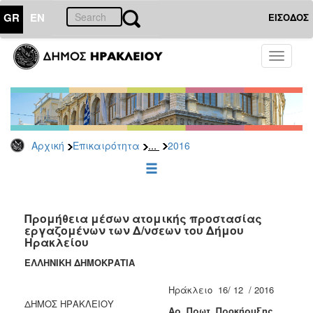
GR
EN
ΕΙΣΟΔΟΣ
ΕΠΙΚΑΙΡΟΤΗΤΑ
Toggle
navigati
Διακηρύξεις
-
Δημοπρασίες
Αρχείο
...
Αρχική
Επικαιρότητα
2016
2026
2025
2024
2023
Προμήθεια μέσων ατομικής προστασίας
εργαζομένων των Δ/νσεων του Δήμου
2022
Ηρακλείου
2021
ΕΛΛΗΝΙΚΗ ΔΗΜΟΚΡΑΤΙΑ
2020
Ηράκλειο 16/ 12 / 2016
2019
ΔΗΜΟΣ ΗΡΑΚΛΕΙΟΥ
A
ρ. Πρωτ. Προκήρυξης