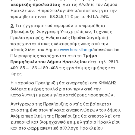
ατομικής προστασίας
για τις Δ/νσεις του Δήμου
Ηρακλείου. Η προϋπολογισθείσα δαπάνη για την
προμήθεια είναι 53.345,11 € με το Φ.Π.Α. 24%
2
.
Τα έγγραφα πού αφορούν την προμήθεια
(Προκήρυξη, Συγγραφή Υποχρεώσεων, Τεχνικές
Προδιαγραφές, Ενδεικτικός Προϋπολογισμός)
παρέχονται στους ενδιαφερόμενους από την
ιστοσελίδα του Δήμου
www.heraklion.gr
/press/auction.
Πληροφορίες παρέχονται από το
Τμήμα
Προμηθειών του Δήμου Ηρακλείου
στα τηλ. 2813-
409185 – 186 –189 -403 τις εργάσιμες ημέρες και
ώρες.
Η παρούσα Προκήρυξη θα αναρτηθεί στο ΚΗΜΔΗΣ
δώδεκα ημέρες τουλάχιστον πριν από την
καταλυτική ημερομηνία κατάθεσης προσφορών .
Αντίγραφο της Προκήρυξης αυτής θα βρίσκεται
αναρτημένο στον πίνακα ανακοινώσεων του δήμου.
Ακόμα περίληψη της Προκήρυξης θα αποσταλεί στο
εμπορικό και βιομηχανικό επιμελητήριο Ηρακλείου
και στο φαρμακευτικό σύλλογο Ηρακλείου .