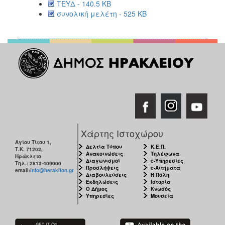
ΤΕΥΔ - 140.5 KB
συνολική μελέτη - 525 KB
Χάρτης Ιστοχώρου
Αγίου Τίτου 1,
Δελτία Τύπου
Κ.Ε.Π.
Τ.Κ. 71202,
Ανακοινώσεις
Τηλέφωνα
Ηράκλειο
Διαγωνισμοί
e-Υπηρεσίες
Τηλ.: 2813-409000
Προσλήψεις
e-Αιτήματα
email:
info@heraklion.gr
Διαβουλεύσεις
Η Πόλη
Εκδηλώσεις
Ιστορία
Ο Δήμος
Κνωσός
Υπηρεσίες
Μουσεία