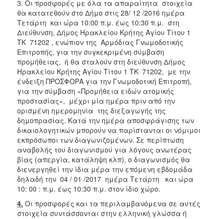
3. Οι προσφορές με όλα τα απαραίτητα στοιχεία
θα κατατεθούν στο Δήμο στις 28/ 12 /2016 ημέρα
Τετάρτη και ώρα 10:00 π.μ. έως 10:30 π.μ. στη
Διεύθυνση, Δήμος Ηρακλείου Κρήτης Αγίου Τίτου 1
ΤΚ 71202 , ενώπιον της Αρμόδιας Γνωμοδοτικής
Επιτροπής, για την συγκεκριμένη σύμβαση
προμήθειας, ή θα σταλούν στη διεύθυνση Δήμος
Ηρακλείου Κρήτης Αγίου Τίτου 1 ΤΚ 71202, με την
ένδειξη ΠΡΟΣΦΟΡΑ για την Γνωμοδοτική Επιτροπή,
για την σύμβαση «Προμήθεια ειδών ατομικής
προστασίας», μέχρι μία ημέρα πριν από την
ορισμένη ημερομηνία της διεξαγωγής της
δημοπρασίας. Κατά την ημέρα αποσφράγισης των
δικαιολογητικών μπορούν να παρίστανται οι νόμιμοι
εκπρόσωποι των διαγωνιζομένων. Σε περίπτωση
αναβολής του διαγωνισμού για λόγους ανωτέρας
βίας (απεργία, κατάληψη κλπ), ο διαγωνισμός θα
διενεργηθεί την ίδια μέρα την επόμενη εβδομάδα
δηλαδή την 04 / 01 /2017 ημέρα Τετάρτη και ώρα
10: 00 : π.μ. έως 10:30 π.μ. στον ίδιο χώρο.
4.
Οι προσφορές και τα περιλαμβανόμενα σε αυτές
στοιχεία συντάσσονται στην ελληνική γλώσσα ή