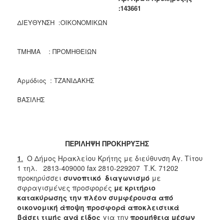
2018
:143661
2017
ΔΙΕΥΘΥΝΣΗ :ΟΙΚΟΝΟΜΙΚΩΝ
2016
2015
ΤΜΗΜΑ : ΠΡΟΜΗΘΕΙΩΝ
2013
Αρμόδιος : ΤΖΑΝΙΔΑΚΗΣ
ΒΑΣΙΛΗΣ
ΔΗΜΟΤΗΣ
ΕΠΙΣΚΕΠΤΗΣ
ΠΕΡΙΛΗΨΗ ΠΡΟΚΗΡΥΞΗΣ
ΗΡΑΚΛΕΙΟ
1
.
Ο Δήμος Ηρακλείου Κρήτης με διεύθυνση Αγ. Τίτου
ΓΙΑ...
1 τηλ. 2813-409000 fax 2810-229207 Τ.Κ. 71202
προκηρύσσει
συνοπτικό διαγωνισμό
με
σφραγισμένες προσφορές
με κριτήριο
κατακύρωσης την πλέον συμφέρουσα από
οικονομική άποψη προσφορά αποκλειστικά
βάσει τιμής
ανά είδος
για την
προμήθεια μέσων