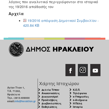
2018
λόγους που αναλυτικά περιγράφονται στο ιστορικό
της 19/2016 απάθασής του
2017
Αρχεία
2016
19/2016 απόφαση Δημοτικού Συμβουλίου -
2015
420.84 KB
2013
ΔΗΜΟΤΗΣ
ΕΠΙΣΚΕΠΤΗΣ
ΗΡΑΚΛΕΙΟ
ΓΙΑ...
Χάρτης Ιστοχώρου
Αγίου Τίτου 1,
Δελτία Τύπου
Κ.Ε.Π.
Τ.Κ. 71202,
Ανακοινώσεις
Τηλέφωνα
Ηράκλειο
Διαγωνισμοί
e-Υπηρεσίες
Τηλ.: 2813-409000
Προσλήψεις
e-Αιτήματα
email:
info@heraklion.gr
Διαβουλεύσεις
Η Πόλη
Εκδηλώσεις
Ιστορία