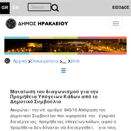
GR
EN
ΕΙΣΟΔΟΣ
ΕΠΙΚΑΙΡΟΤΗΤΑ
Toggle
navigati
Διακηρύξεις
-
Δημοπρασίες
Αρχείο
...
Αρχική
Επικαιρότητα
2016
2026
2025
2024
2023
Mαταίωση του διαγωνισμού για την
Προμήθεια Υπόγειων Κάδων από το
2022
Δημοτικό Συμβούλιο
2021
Ακυρώνει την υπ. αριθμό 843/15 Απόφαση του
2020
Δημοτικού Συμβουλίου που αφορούσε την έγκριση
διενέργειας προμήθειας υπογείων κάδων, αφού η
2019
προμήθεια δεν δύναται να διενεργηθεί, για τους