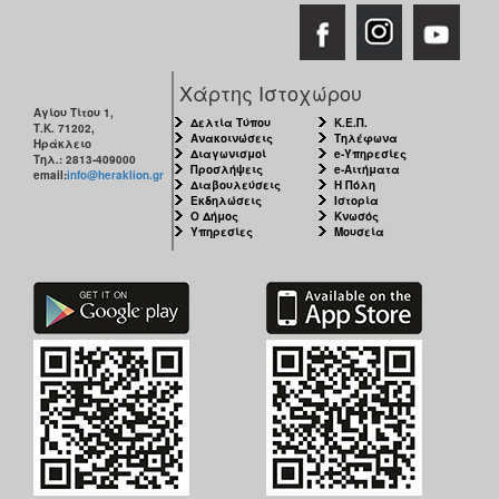
Χάρτης Ιστοχώρου
Αγίου Τίτου 1,
Δελτία Τύπου
Κ.Ε.Π.
Τ.Κ. 71202,
Ανακοινώσεις
Τηλέφωνα
Ηράκλειο
Διαγωνισμοί
e-Υπηρεσίες
Τηλ.: 2813-409000
Προσλήψεις
e-Αιτήματα
email:
info@heraklion.gr
Διαβουλεύσεις
Η Πόλη
Εκδηλώσεις
Ιστορία
Ο Δήμος
Κνωσός
Υπηρεσίες
Μουσεία