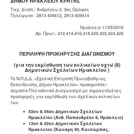
ΔΗΜΟΥ ΗΡΑΚΛΕΙΟΥ ΚΡΗΤΗΣ
2018
Ταχ. Δ/νση : Ανδρόγεω 2, 3ος Όροφος
2017
Τηλέφωνο : 2813 409412, 2813 409414
2016
Ηράκλειο 11/05/2016
2015
Αρ. Πρωτ.: 412,414,416,418,420,422,424,426
2013
ΠΕΡΙΛΗΨΗ ΠΡΟΚΗΡΥΞΗΣ ΔΙΑΓΩΝΙΣΜΟΥ
(για την εκμίσθωση των κυλικείων οχτώ (8)
ΔΗΜΟΤΗΣ
Δημοτικών Σχολείων Ηρακλείου )
To Ν.Π.Δ.Δ. «Σχολική Επιτροπή Πρωτοβάθμιας
ΕΠΙΣΚΕΠΤΗΣ
Εκπαίδευσης Δήμου Ηρακλείου» προκηρύσσει
Δημόσιο Πλειοδοτικό Διαγωνισμό με σφραγισμένες
ΗΡΑΚΛΕΙΟ
προσφορές για εκμίσθωση των σχολικών κυλικείων
ΓΙΑ...
των
53ου & 54ου Δημοτικών Σχολείων
Ηρακλείου (Ανδ. Παπανδρέου 8, Ηράκλειο)
13ου & 42ου Δημοτικών Σχολείων
Ηρακλείου (Κανάρη 40, Κατσαμπάς,