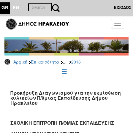
GR
EN
ΕΙΣΟΔΟΣ
ΕΠΙΚΑΙΡΟΤΗΤΑ
Toggle
navigati
Διακηρύξεις
-
Δημοπρασίες
Αρχείο
...
Αρχική
Επικαιρότητα
2016
2026
2025
2024
2023
Προκήρυξη Διαγωνισμού για την εκμίσθωση
κυλικείων Π/θμιας Εκπαίδευσης Δήμου
2022
Ηρακλείου
2021
2020
ΣΧΟΛΙΚΗ ΕΠΙΤΡΟΠΗ Π/ΘΜΙΑΣ ΕΚΠΑΙΔΕΥΣΗΣ
2019