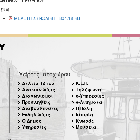
ΑΝΤΙΝΟΣ ΓΕΩΡΓΙΟΣ
εία
ΜΕΛΕΤΗ ΣΥΝΟΛΙΚΗ - 804.18 KB
Χάρτης Ιστοχώρου
Δελτία Τύπου
Κ.Ε.Π.
Ανακοινώσεις
Τηλέφωνα
Διαγωνισμοί
e-Υπηρεσίες
Προσλήψεις
e-Αιτήματα
Διαβουλεύσεις
Η Πόλη
Εκδηλώσεις
Ιστορία
Ο Δήμος
Κνωσός
Υπηρεσίες
Μουσεία