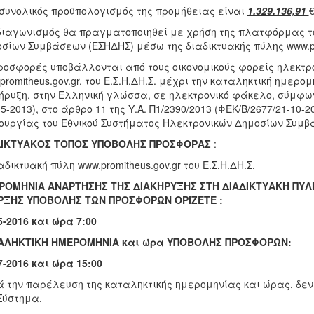
συνολικός προϋπολογισμός της προμήθειας είναι
1.329.136,91
€
διαγωνισμός θα πραγματοποιηθεί με χρήση της πλατφόρμας το
σίων Συμβάσεων (ΕΣΗΔΗΣ) μέσω της διαδικτυακής πύλης www.pro
ροσφορές υποβάλλονται από τους οικονομικούς φορείς ηλεκτρο
promitheus.gov.gr, του Ε.Σ.Η.ΔΗ.Σ. μέχρι την καταληκτική ημερ
ήρυξη, στην Ελληνική γλώσσα, σε ηλεκτρονικό φάκελο, σύμφω
-5-2013), στο άρθρο 11 της Υ.Α. Π1/2390/2013 (ΦΕΚ/Β/2677/21-10
ουργίας του Εθνικού Συστήματος Ηλεκτρονικών Δημοσίων Συμβάσε
ΔΙΚΤΥΑΚΟΣ ΤΟΠΟΣ ΥΠΟΒΟΛΗΣ ΠΡΟΣΦΟΡΑΣ
:
αδικτυακή πύλη www.promitheus.gov.gr του Ε.Σ.Η.ΔΗ.Σ.
ΡΟΜΗΝΙΑ ΑΝΑΡΤΗΣΗΣ ΤΗΣ ΔΙΑΚΗΡΥΞΗΣ ΣΤΗ ΔΙΑΔΙΚΤΥΑΚΗ ΠΥΛΗ
ΡΞΗΣ ΥΠΟΒΟΛΗΣ ΤΩΝ ΠΡΟΣΦΟΡΩΝ ΟΡΙΖΕΤΕ :
5
-201
6
και ώρα 7:00
ΑΛΗΚΤΙΚΗ ΗΜΕΡΟΜΗΝΙΑ και ώρα ΥΠΟΒΟΛΗΣ ΠΡΟΣΦΟΡΩΝ:
7-2016 και ώρα 15:00
 την παρέλευση της καταληκτικής ημερομηνίας και ώρας, δε
Σύστημα.