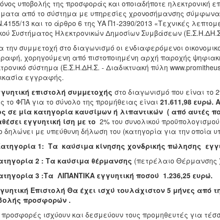
όνος υποβολής της προσφοράς και οποιαδήποτε ηλεκτρονική ε
ματα από το σύστημα με υπηρεσίες χρονοσήμανσης σύμφωνα μ
Ν.4155/13 και το άρθρο 6 της ΥΑ Π1-2390/2013 «Τεχνικές λεπτομ
κού Συστήματος Ηλεκτρονικών Δημοσίων Συμβάσεων (Ε.Σ.Η.ΔΗ.Σ.
α την συμμετοχή στο διαγωνισμό οι ενδιαφερόμενοι οικονομικ
ραφή, χορηγούμενη από πιστοποιημένη αρχή παροχής ψηφιακ
τρονικό σύστημα (Ε.Σ.Η.ΔΗ.Σ. - Διαδικτυακή πύλη www.promitheu
ικασία εγγραφής.
γυητική επιστολή
συμμετοχής
στο διαγωνισμό που είναι το 
ς το ΦΠΑ για το σύνολο της προμήθειας είναι
21.611,98 ευρώ.
Α
ς σε μία κατηγορία καυσίμων ή λιπαντικών ( από αυτές που
θέσει εγγυητική ίση με το
2% του συνολικού προϋπολογισμού
ο δηλώνει με υπεύθυνη δήλωση του (κατηγορία για την οποία υ
Κατηγορία 1: Τα καύσιμα κίνησης χονδρικής πώλησης
εγγυ
ατηγορία 2 : Τα καύσιμα θέρμανσης
(πετρέλαιο Θέρμανσης 
ατηγορία 3 :Τα ΛΙΠΑΝΤΙΚΑ εγγυητική ποσού 1.236,25 ευρώ.
γυητική Επιστολή Θα έχει ισχύ τουλάχιστον 5 μήνες από 
βολής προσφορών .
 προσφορές ισχύουν και δεσμεύουν τους προμηθευτές για τέσσε