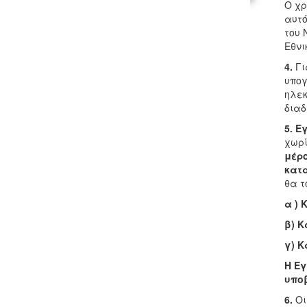
Ο χρ
αυτό
του 
Εθνι
4.
Γι
υπογ
ηλεκ
διαδ
5.
Εγ
χωρί
μέρο
κατα
θα τ
α ) 
β) Κ
γ)
Κ
Η Εγ
υπο
6.
Οι