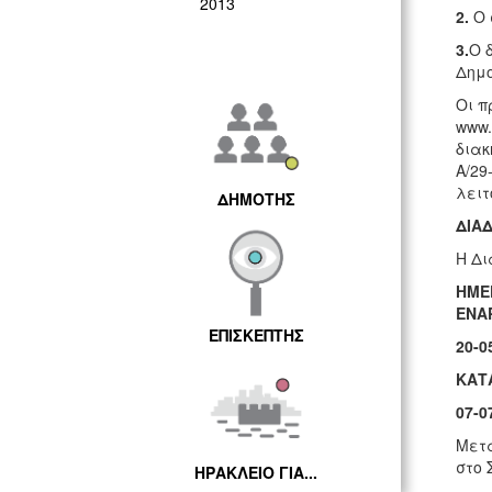
2013
2.
Ο 
3.
Ο 
Δημο
Οι π
www.
διακ
Α/29
λειτ
ΔΗΜΟΤΗΣ
ΔΙΑ
Η Δι
ΗΜΕ
ΕΝΑ
ΕΠΙΣΚΕΠΤΗΣ
20
-0
ΚΑΤ
07-0
Μετά
στο 
ΗΡΑΚΛΕΙΟ ΓΙΑ...