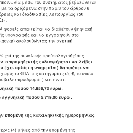
πικοινωνία μέσω του συστήματος βεβαιώνεται
ε τα οριζόμενα στην παρ.3 του άρθρου 6
έρειες και διαδικασίες λειτουργίας του
)».
οί φορείς απαιτείται να διαθέτουν ψηφιακή
ής υπογραφής και να εγγραφούν στο
s.gov.gr) ακολουθώντας την σχετική
2% επί της συνολικής προϋπολογισθείσης
ν ο προμηθευτής ενδιαφέρεται να λάβει
 έχει ορίσει η υπηρεσία ) θα πρέπει να
 χωρίς το ΦΠΑ της κατηγορίας σε
€
, το οποίο
ποβάλει προσφορά ) και είναι :
ητική ποσού 14.656,73 ευρώ .
)
εγγυητική ποσού 5.719,00 ευρώ .
την επομένη της καταληκτικής ημερομηνίας
ρις (4) μήνες από την επομένη της