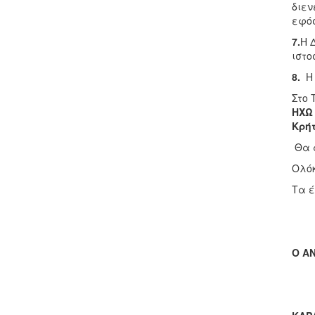
διεν
εφόσ
7.
Η 
ιστο
8.
Η 
Στο 
ΗΧΩ
Κρή
Θα α
Ολόκ
Τα έ
Ο Α