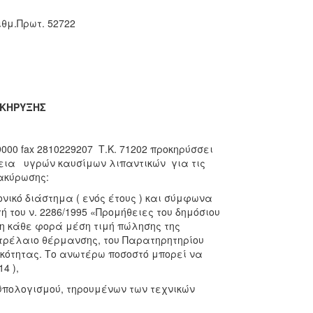
ιθμ.Πρωτ. 52722
ΑΚΗΡΥΞΗΣ
000 fax 2810229207 Τ.Κ. 71202 προκηρύσσει
θεια υγρών καυσίμων λιπαντικών για τις
τακύρωσης:
ονικό διάστημα ( ενός έτους ) και σύμφωνα
ή του ν. 2286/1995 «Προμήθειες του δημόσιου
η κάθε φορά μέση τιμή πώλησης της
πετρέλαιο θέρμανσης, του Παρατηρητηρίου
κότητας. Το ανωτέρω ποσοστό μπορεί να
014 ),
οϋπολογισμού, τηρουμένων των τεχνικών