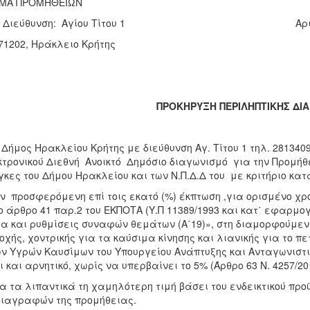
ΜΑ ΠΡΟΜΗΘΕΙΩΝ
 Διεύθυνση: Αγίου Τίτου 1
Αρ
 71202, Ηράκλειο Κρήτης
ΠΡΟΚΗΡΥΞΗ ΠΕΡΙΛΗΠΤΙΚΗΣ ΔΙ
Δήμος Ηρακλείου Κρήτης με διεύθυνση Αγ. Τίτου 1 τηλ. 2813409
τρονικού Διεθνή Ανοικτό Δημόσιο διαγωνισμό για την Προμή
κες του Δήμου Ηρακλείου και των Ν.Π.Δ.Δ του με κριτήριο κα
ην προσφερόμενη επί τοις εκατό (%) έκπτωση ,για ορισμένο χρ
ο άρθρο 41 παρ.2 του ΕΚΠΟΤΑ (Υ.Π 11389/1993 και κατ΄ εφαρμογ
α και ρυθμίσεις συναφών θεμάτων (Α΄19)», στη διαμορφούμεν
οχής, χοντρικής για τα καύσιμα κίνησης και λιανικής για το 
ν Υγρών Καυσίμων του Υπουργείου Ανάπτυξης και Ανταγωνιστι
ι και αρνητικό, χωρίς να υπερβαίνει το 5% (Άρθρο 63 Ν. 4257/2
ια τα λιπαντικά τη χαμηλότερη τιμή βάσει του ενδεικτικού πρ
ιαγραφών της προμήθειας.