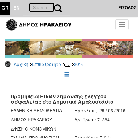
GR
EN
ΕΙΣΟΔΟΣ
ΕΠΙΚΑΙΡΟΤΗΤΑ
Toggle
navigati
Διακηρύξεις
-
Δημοπρασίες
Αρχείο
...
Αρχική
Επικαιρότητα
2016
2026
2025
2024
2023
Προμήθεια Ειδών Σήμανσης ελέγχου
ασφαλείας στο Δημοτικό Αμαξοστάσιο
2022
ΕΛΛΗΝΙΚΗ ΔΗΜΟΚΡΑΤΙΑ
Ηράκλειο, 29 / 06 /2016
2021
ΔΗΜΟΣ ΗΡΑΚΛΕΙΟΥ
Aρ. Πρωτ.: 71884
2020
Δ/ΝΣΗ ΟΙΚΟΝΟΜΙΚΩΝ
2019
ΤΜΗΜΑ ΠΡΟΜΗΘΕΙΩΝ
Προμήθεια Ειδών