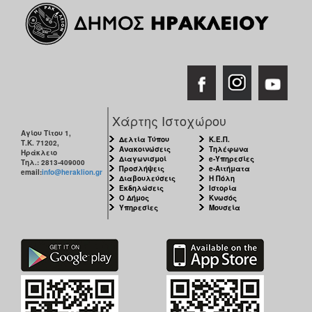
Χάρτης Ιστοχώρου
Αγίου Τίτου 1,
Δελτία Τύπου
Κ.Ε.Π.
Τ.Κ. 71202,
Ανακοινώσεις
Τηλέφωνα
Ηράκλειο
Διαγωνισμοί
e-Υπηρεσίες
Τηλ.: 2813-409000
Προσλήψεις
e-Αιτήματα
email:
info@heraklion.gr
Διαβουλεύσεις
Η Πόλη
Εκδηλώσεις
Ιστορία
Ο Δήμος
Κνωσός
Υπηρεσίες
Μουσεία